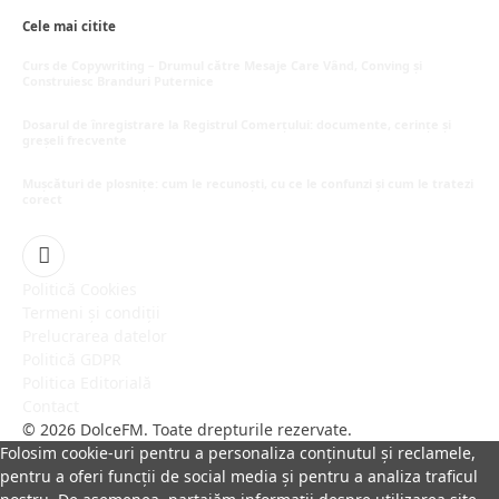
Cele mai citite
Curs de Copywriting – Drumul către Mesaje Care Vând, Conving și
Construiesc Branduri Puternice
iulie 22, 2026
Dosarul de înregistrare la Registrul Comerțului: documente, cerințe și
greșeli frecvente
iulie 21, 2026
Mușcături de plosnițe: cum le recunoști, cu ce le confunzi și cum le tratezi
corect
iulie 15, 2026
Facebook
Politică Cookies
Termeni și condiții
Prelucrarea datelor
Politică GDPR
Politica Editorială
Contact
© 2026 DolceFM. Toate drepturile rezervate.
Folosim cookie-uri pentru a personaliza conținutul și reclamele,
pentru a oferi funcții de social media și pentru a analiza traficul