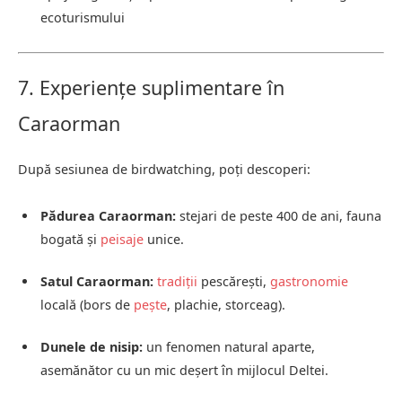
ecoturismului
7. Experiențe suplimentare în
Caraorman
După sesiunea de birdwatching, poți descoperi:
Pădurea Caraorman:
stejari de peste 400 de ani, fauna
bogată și
peisaje
unice.
Satul Caraorman:
tradiții
pescărești,
gastronomie
locală (bors de
pește
, plachie, storceag).
Dunele de nisip:
un fenomen natural aparte,
asemănător cu un mic deșert în mijlocul Deltei.