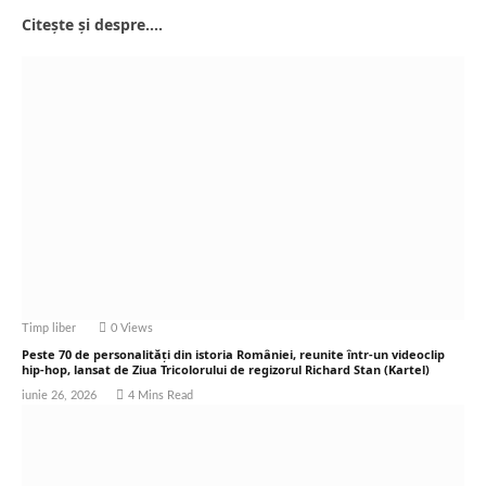
Citește și despre....
Timp liber
0
Views
Peste 70 de personalități din istoria României, reunite într-un videoclip
hip-hop, lansat de Ziua Tricolorului de regizorul Richard Stan (Kartel)
iunie 26, 2026
4 Mins Read