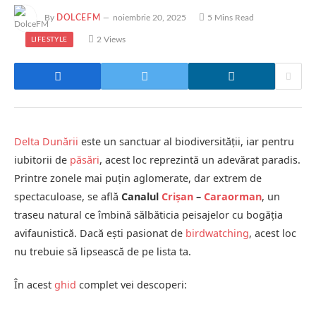
By
DOLCEFM
noiembrie 20, 2025
5 Mins Read
2
Views
LIFESTYLE
Delta Dunării
este un sanctuar al biodiversității, iar pentru
iubitorii de
păsări
, acest loc reprezintă un adevărat paradis.
Printre zonele mai puțin aglomerate, dar extrem de
spectaculoase, se află
Canalul
Crișan
–
Caraorman
, un
traseu natural ce îmbină sălbăticia peisajelor cu bogăția
avifaunistică. Dacă ești pasionat de
birdwatching
, acest loc
nu trebuie să lipsească de pe lista ta.
În acest
ghid
complet vei descoperi: