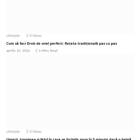
Lifestyle
0
Views
Cum să faci Drob de miel perfect: Rețeta tradițională pas cu pas
aprilie 10, 2026
6 Mins Read
Lifestyle
0
Views
Umerii, lungimea și felul în care se închide spun în 5 minute dacă o haină