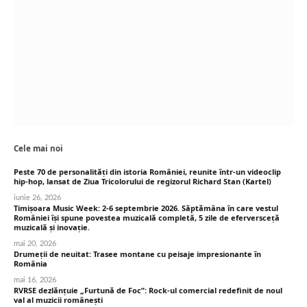
Cele mai noi
Peste 70 de personalități din istoria României, reunite într-un videoclip
hip-hop, lansat de Ziua Tricolorului de regizorul Richard Stan (Kartel)
iunie 26, 2026
Timișoara Music Week: 2-6 septembrie 2026. Săptămâna în care vestul
României își spune povestea muzicală completă, 5 zile de eferversceță
muzicală și inovație.
mai 20, 2026
Drumeții de neuitat: Trasee montane cu peisaje impresionante în
România
mai 16, 2026
RVRSE dezlănțuie „Furtună de Foc”: Rock-ul comercial redefinit de noul
val al muzicii românești