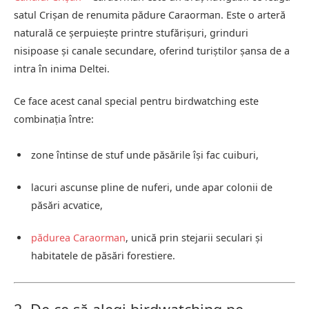
satul Crișan de renumita pădure Caraorman. Este o arteră
naturală ce șerpuiește printre stufărișuri, grinduri
nisipoase și canale secundare, oferind turiștilor șansa de a
intra în inima Deltei.
Ce face acest canal special pentru birdwatching este
combinația între:
zone întinse de stuf unde păsările își fac cuiburi,
lacuri ascunse pline de nuferi, unde apar colonii de
păsări acvatice,
pădurea Caraorman
, unică prin stejarii seculari și
habitatele de păsări forestiere.