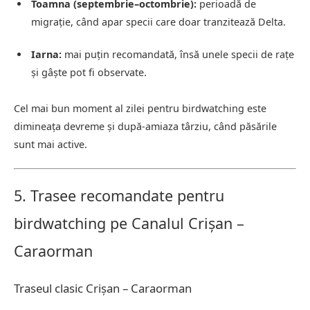
Toamna (septembrie–octombrie):
perioadă de
migrație, când apar specii care doar tranzitează Delta.
Iarna:
mai puțin recomandată, însă unele specii de rațe
și gâște pot fi observate.
Cel mai bun moment al zilei pentru birdwatching este
dimineața devreme și după-amiaza târziu, când păsările
sunt mai active.
5. Trasee recomandate pentru
birdwatching pe Canalul Crișan –
Caraorman
Traseul clasic Crișan – Caraorman