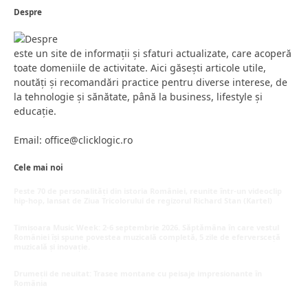
Despre
este un site de informații și sfaturi actualizate, care acoperă
toate domeniile de activitate. Aici găsești articole utile,
noutăți și recomandări practice pentru diverse interese, de
la tehnologie și sănătate, până la business, lifestyle și
educație.
Email: office@clicklogic.ro
Cele mai noi
Peste 70 de personalități din istoria României, reunite într-un videoclip
hip-hop, lansat de Ziua Tricolorului de regizorul Richard Stan (Kartel)
iunie 26, 2026
Timișoara Music Week: 2-6 septembrie 2026. Săptămâna în care vestul
României își spune povestea muzicală completă, 5 zile de eferversceță
muzicală și inovație.
mai 20, 2026
Drumeții de neuitat: Trasee montane cu peisaje impresionante în
România
mai 16, 2026