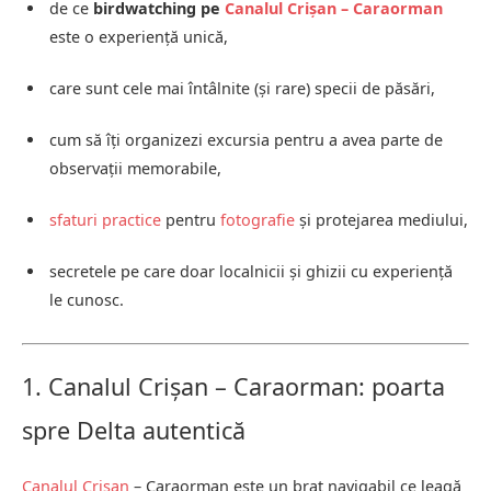
de ce
birdwatching pe
Canalul Crișan – Caraorman
este o experiență unică,
care sunt cele mai întâlnite (și rare) specii de păsări,
cum să îți organizezi excursia pentru a avea parte de
observații memorabile,
sfaturi practice
pentru
fotografie
și protejarea mediului,
secretele pe care doar localnicii și ghizii cu experiență
le cunosc.
1. Canalul Crișan – Caraorman: poarta
spre Delta autentică
Canalul Crișan
– Caraorman este un braț navigabil ce leagă