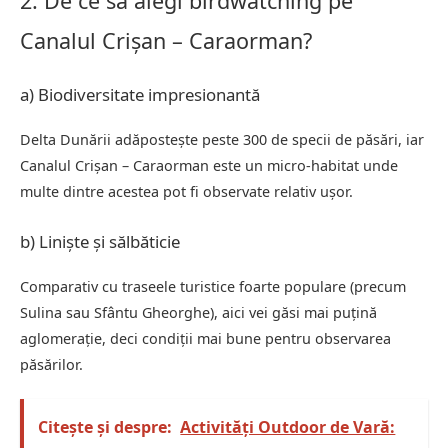
2. De ce să alegi birdwatching pe
Canalul Crișan – Caraorman?
a) Biodiversitate impresionantă
Delta Dunării adăpostește peste 300 de specii de păsări, iar
Canalul Crișan – Caraorman este un micro-habitat unde
multe dintre acestea pot fi observate relativ ușor.
b) Liniște și sălbăticie
Comparativ cu traseele turistice foarte populare (precum
Sulina sau Sfântu Gheorghe), aici vei găsi mai puțină
aglomerație, deci condiții mai bune pentru observarea
păsărilor.
Citește și despre:
Activități Outdoor de Vară: