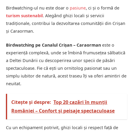
Birdwatching-ul nu este doar o
pasiune
, ci și o formă de
turism sustenabil
. Alegând ghizi locali și servicii
tradiționale, contribui la dezvoltarea comunității din Crișan
și Caraorman.
Birdwatching pe Canalul Crișan – Caraorman
este o
experiență complexă, unde se îmbină frumusețea sălbatică
a Deltei Dunării cu descoperirea unor specii de păsări
spectaculoase. Fie că ești un ornitolog pasionat sau un
simplu iubitor de natură, acest traseu îți va oferi amintiri de
neuitat.
Citește și despre:
Top 20 cazări în munții
României – Confort și peisaje spectaculoase
Cu un echipament potrivit, ghizi locali și respect față de