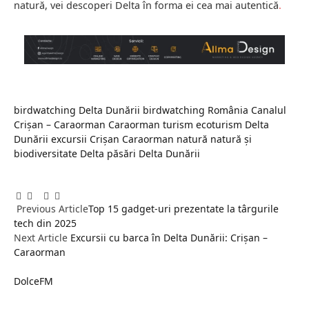
natură, vei descoperi Delta în forma ei cea mai autentică
.
birdwatching Delta Dunării
birdwatching România
Canalul
Crișan – Caraorman
Caraorman turism
ecoturism Delta
Dunării
excursii Crișan Caraorman
natură
natură și
biodiversitate Delta
păsări Delta Dunării
Facebook
Twitter
Pinterest
LinkedIn
Tumblr
Email
Previous Article
Top 15 gadget-uri prezentate la târgurile
tech din 2025
Next Article
Excursii cu barca în Delta Dunării: Crișan –
Caraorman
DolceFM
Website