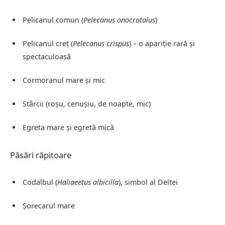
Pelicanul comun (
Pelecanus onocrotalus
)
Pelicanul creț (
Pelecanus crispus
) – o apariție rară și
spectaculoasă
Cormoranul mare și mic
Stârcii (roșu, cenușiu, de noapte, mic)
Egreta mare și egretă mică
Păsări răpitoare
Codalbul (
Haliaeetus albicilla
), simbol al Deltei
Șorecarul mare