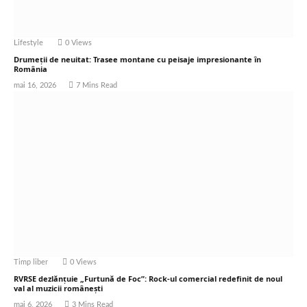
Lifestyle
0
Views
Drumeții de neuitat: Trasee montane cu peisaje impresionante în
România
mai 16, 2026
7 Mins Read
Timp liber
0
Views
RVRSE dezlănțuie „Furtună de Foc”: Rock-ul comercial redefinit de noul
val al muzicii românești
mai 6, 2026
3 Mins Read