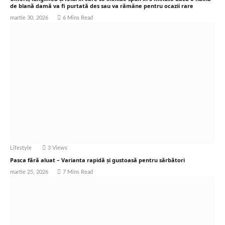
de blană damă va fi purtată des sau va rămâne pentru ocazii rare
martie 30, 2026
6 Mins Read
Lifestyle
3
Views
Pasca fără aluat – Varianta rapidă și gustoasă pentru sărbători
martie 25, 2026
7 Mins Read