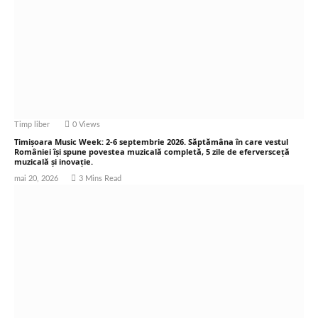
Timp liber
0
Views
Timișoara Music Week: 2-6 septembrie 2026. Săptămâna în care vestul
României își spune povestea muzicală completă, 5 zile de eferversceță
muzicală și inovație.
mai 20, 2026
3 Mins Read