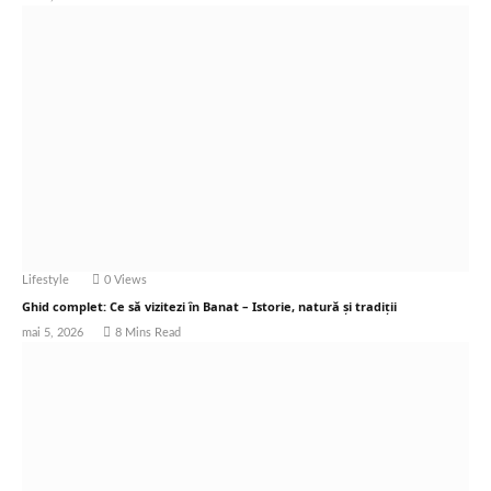
Lifestyle
0
Views
Ghid complet: Ce să vizitezi în Banat – Istorie, natură și tradiții
mai 5, 2026
8 Mins Read