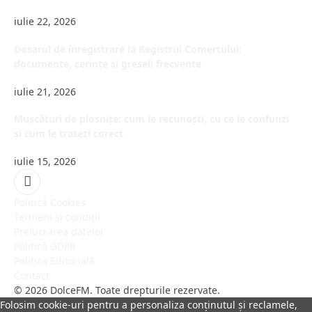
iulie 22, 2026
Dosarul de înregistrare la Registrul Comerțului:
documente, cerințe și greșeli frecvente
iulie 21, 2026
Mușcături de plosnițe: cum le recunoști, cu ce le confunzi
și cum le tratezi corect
iulie 15, 2026
Facebook
Politică Cookies
Termeni și condiții
Prelucrarea datelor
Politică GDPR
Politica Editorială
Contact
© 2026 DolceFM. Toate drepturile rezervate.
Folosim cookie-uri pentru a personaliza conținutul și reclamele,