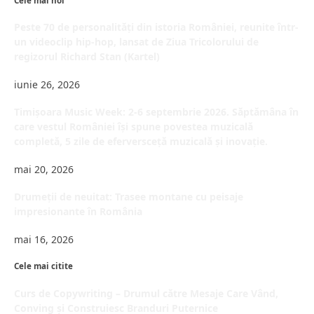
Cele mai noi
Peste 70 de personalități din istoria României, reunite într-
un videoclip hip-hop, lansat de Ziua Tricolorului de
regizorul Richard Stan (Kartel)
iunie 26, 2026
Timișoara Music Week: 2-6 septembrie 2026. Săptămâna în
care vestul României își spune povestea muzicală
completă, 5 zile de eferversceță muzicală și inovație.
mai 20, 2026
Drumeții de neuitat: Trasee montane cu peisaje
impresionante în România
mai 16, 2026
Cele mai citite
Curs de Copywriting – Drumul către Mesaje Care Vând,
Conving și Construiesc Branduri Puternice