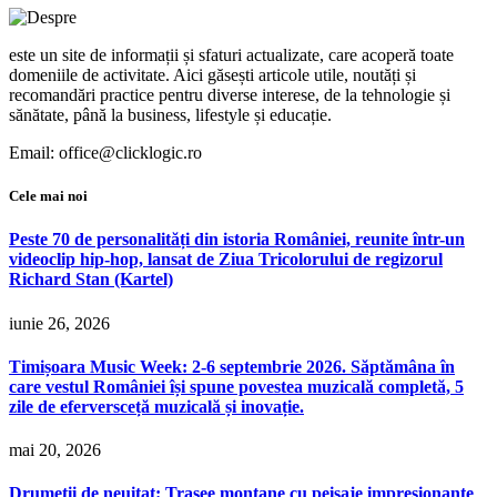
este un site de informații și sfaturi actualizate, care acoperă toate
domeniile de activitate. Aici găsești articole utile, noutăți și
recomandări practice pentru diverse interese, de la tehnologie și
sănătate, până la business, lifestyle și educație.
Email: office@clicklogic.ro
Cele mai noi
Peste 70 de personalități din istoria României, reunite într-un
videoclip hip-hop, lansat de Ziua Tricolorului de regizorul
Richard Stan (Kartel)
iunie 26, 2026
Timișoara Music Week: 2-6 septembrie 2026. Săptămâna în
care vestul României își spune povestea muzicală completă, 5
zile de eferversceță muzicală și inovație.
mai 20, 2026
Drumeții de neuitat: Trasee montane cu peisaje impresionante