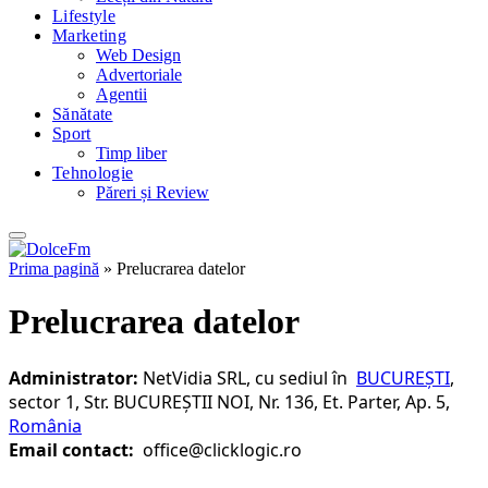
Lifestyle
Marketing
Web Design
Advertoriale
Agentii
Sănătate
Sport
Timp liber
Tehnologie
Păreri și Review
Prima pagină
»
Prelucrarea datelor
Prelucrarea datelor
Administrator:
NetVidia SRL, cu sediul în
BUCUREȘTI
,
sector 1, Str. BUCUREȘTII NOI, Nr. 136, Et. Parter, Ap. 5,
România
Email contact:
office@clicklogic.ro