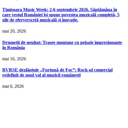
Timișoara Music Week: 2-6 septembrie 2026. Săptămâna în
care vestul României își spune povestea muzicală completă, 5
zile de eferversceță muzicală și inovație.
mai 20, 2026
Drumeții de neuitat: Trasee montane cu peisaje impresionante
în România
mai 16, 2026
RVRSE dezlănțuie „Furtună de Foc”: Rock-ul comercial
redefinit de noul val al muzicii românești
mai 6, 2026