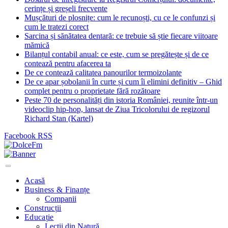
cerințe și greșeli frecvente
Mușcături de plosnițe: cum le recunoști, cu ce le confunzi și
cum le tratezi corect
Sarcina și sănătatea dentară: ce trebuie să știe fiecare viitoare
mămică
Bilanțul contabil anual: ce este, cum se pregătește și de ce
contează pentru afacerea ta
De ce contează calitatea panourilor termoizolante
De ce apar șobolanii în curte și cum îi elimini definitiv – Ghid
complet pentru o proprietate fără rozătoare
Peste 70 de personalități din istoria României, reunite într-un
videoclip hip-hop, lansat de Ziua Tricolorului de regizorul
Richard Stan (Kartel)
Facebook
RSS
Acasă
Business & Finanțe
Companii
Construcții
Educație
Lecții din Natură