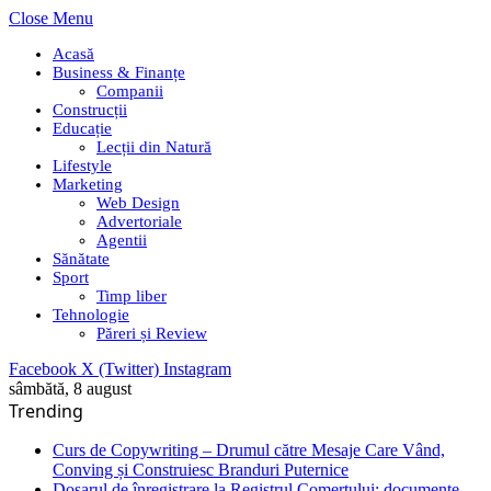
Close Menu
Acasă
Business & Finanțe
Companii
Construcții
Educație
Lecții din Natură
Lifestyle
Marketing
Web Design
Advertoriale
Agentii
Sănătate
Sport
Timp liber
Tehnologie
Păreri și Review
Facebook
X (Twitter)
Instagram
sâmbătă, 8 august
Trending
Curs de Copywriting – Drumul către Mesaje Care Vând,
Conving și Construiesc Branduri Puternice
Dosarul de înregistrare la Registrul Comerțului: documente,