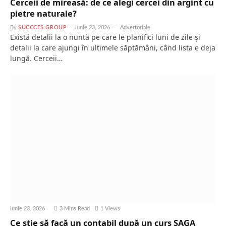
Cerceii de mireasă: de ce alegi cercei din argint cu
pietre naturale?
By
SUCCCES GROUP
iunie 23, 2026
Advertoriale
Există detalii la o nuntă pe care le planifici luni de zile și
detalii la care ajungi în ultimele săptămâni, când lista e deja
lungă. Cerceii…
iunie 23, 2026
3 Mins Read
1
Views
Ce știe să facă un contabil după un curs SAGA