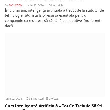
By
DOLCEFM
iunie 22, 2026
Advertoriale
În ultimii ani, inteligența artificială a trecut de la statutul de
tehnologie futuristă la o resursă esențială pentru
companiile care doresc să rămână competitive. Indiferent
dacă…
iunie 22, 2026
3 Mins Read
0
Views
Curs Inteligență Artificială – Tot Ce Trebuie Să Știi