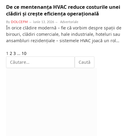
De ce mentenanța HVAC reduce costurile unei
clădiri și crește eficiența operațională
By
DOLCEFM
iunie 13, 2026
Advertoriale
În orice clădire modernă – fie că vorbim despre spații de
birouri, clădiri comerciale, hale industriale, hoteluri sau
ansambluri rezidențiale – sistemele HVAC joacă un rol…
Next
1
2
3
…
10