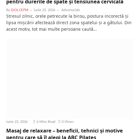
pentru durerile de spate și tensiunea cervicală
By
DOLCEFM
iunie 23, 2026
Advertoriale
Stresul zilnic, orele petrecute la birou, postura incorectă și
lipsa mișcării afectează direct zona spatelui și a gâtului. Din
acest motiv, tot mai multe persoane caută…
iunie 23, 2026
6 Mins Read
0
Views
Masaj de relaxare – beneficii, tehnici și motive
pentru care să îl alegi la ABC Pilates