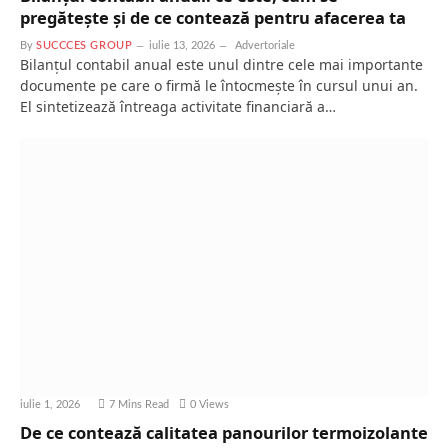
pregătește și de ce contează pentru afacerea ta
By
SUCCCES GROUP
iulie 13, 2026
Advertoriale
Bilanțul contabil anual este unul dintre cele mai importante
documente pe care o firmă le întocmește în cursul unui an.
El sintetizează întreaga activitate financiară a…
iulie 1, 2026
7 Mins Read
0
Views
De ce contează calitatea panourilor termoizolante