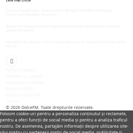
Cele mai citite
Curs de Copywriting – Drumul către Mesaje Care Vând, Conving și
Construiesc Branduri Puternice
iulie 22, 2026
Dosarul de înregistrare la Registrul Comerțului: documente, cerințe și
greșeli frecvente
iulie 21, 2026
Mușcături de plosnițe: cum le recunoști, cu ce le confunzi și cum le tratezi
corect
iulie 15, 2026
Facebook
Politică Cookies
Termeni și condiții
Prelucrarea datelor
Politică GDPR
Politica Editorială
Contact
© 2026 DolceFM. Toate drepturile rezervate.
Folosim cookie-uri pentru a personaliza conținutul și reclamele,
pentru a oferi funcții de social media și pentru a analiza traficul
nostru. De asemenea, partajăm informații despre utilizarea site-
ului nostru cu partenerii noștri de social media, publicitate și