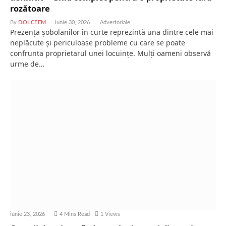
rozătoare
By
DOLCEFM
iunie 30, 2026
Advertoriale
Prezența șobolanilor în curte reprezintă una dintre cele mai
neplăcute și periculoase probleme cu care se poate
confrunta proprietarul unei locuințe. Mulți oameni observă
urme de…
iunie 23, 2026
4 Mins Read
1
Views