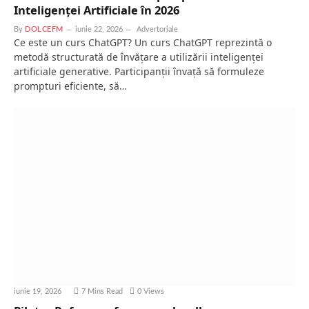
Inteligenței Artificiale în 2026
By
DOLCEFM
iunie 22, 2026
Advertoriale
Ce este un curs ChatGPT? Un curs ChatGPT reprezintă o
metodă structurată de învățare a utilizării inteligenței
artificiale generative. Participanții învață să formuleze
prompturi eficiente, să…
iunie 19, 2026
7 Mins Read
0
Views