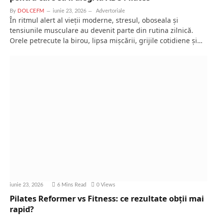
By
DOLCEFM
iunie 23, 2026
Advertoriale
În ritmul alert al vieții moderne, stresul, oboseala și
tensiunile musculare au devenit parte din rutina zilnică.
Orele petrecute la birou, lipsa mișcării, grijile cotidiene și…
iunie 23, 2026
6 Mins Read
0
Views
Pilates Reformer vs Fitness: ce rezultate obții mai
rapid?