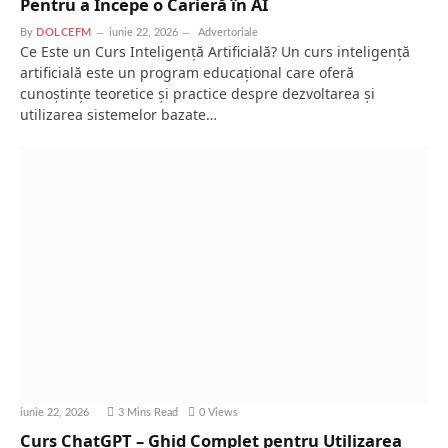
Pentru a Începe o Carieră în AI
By
DOLCEFM
iunie 22, 2026
Advertoriale
Ce Este un Curs Inteligență Artificială? Un curs inteligență
artificială este un program educațional care oferă
cunoștințe teoretice și practice despre dezvoltarea și
utilizarea sistemelor bazate…
iunie 22, 2026
3 Mins Read
0
Views
Curs ChatGPT – Ghid Complet pentru Utilizarea