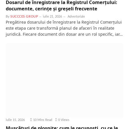
Dosarul de înregistrare la Registrul Comerțului:
documente, cerințe și greșeli frecvente
By
SUCCCES GROUP
iulie 21, 2026
Advertoriale
Pregătirea dosarului de înregistrare la Registrul Comerțului
este etapa care transformă planul de afaceri în realitate
juridică. Fiecare document din dosar are un rol specific, iar…
iulie 15, 2026
10 Mins Read
0
Views
Mușcături de plosnițe: cum le recunoști, cu ce le