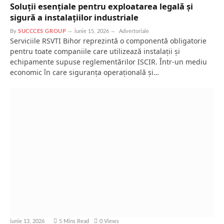
Soluții esențiale pentru exploatarea legală și
sigură a instalațiilor industriale
By
SUCCCES GROUP
iunie 15, 2026
Advertoriale
Serviciile RSVTI Bihor reprezintă o componentă obligatorie
pentru toate companiile care utilizează instalații și
echipamente supuse reglementărilor ISCIR. Într-un mediu
economic în care siguranța operațională și…
iunie 13, 2026
5 Mins Read
0
Views