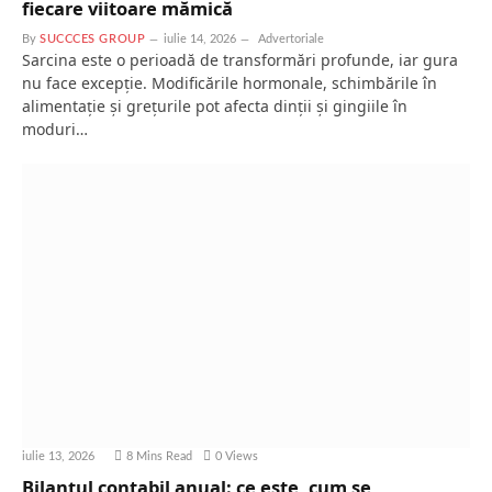
fiecare viitoare mămică
By
SUCCCES GROUP
iulie 14, 2026
Advertoriale
Sarcina este o perioadă de transformări profunde, iar gura
nu face excepție. Modificările hormonale, schimbările în
alimentație și grețurile pot afecta dinții și gingiile în
moduri…
iulie 13, 2026
8 Mins Read
0
Views
Bilanțul contabil anual: ce este, cum se