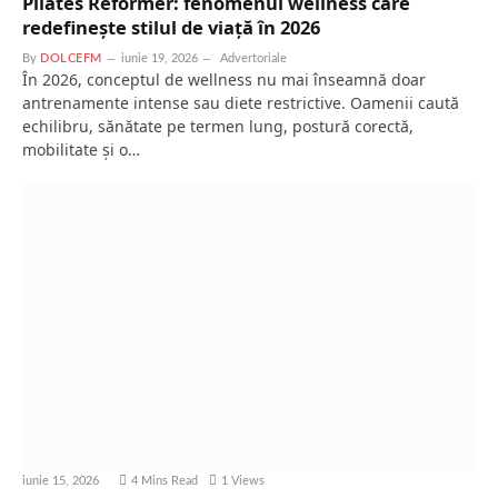
Pilates Reformer: fenomenul wellness care
redefinește stilul de viață în 2026
By
DOLCEFM
iunie 19, 2026
Advertoriale
În 2026, conceptul de wellness nu mai înseamnă doar
antrenamente intense sau diete restrictive. Oamenii caută
echilibru, sănătate pe termen lung, postură corectă,
mobilitate și o…
iunie 15, 2026
4 Mins Read
1
Views