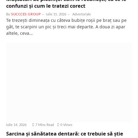
confunzi și cum le tratezi corect
By
SUCCCES GROUP
iulie 15, 2026
Advertoriale
Te trezești dimineața cu câteva bubițe roșii pe braț sau pe
gât, te scarpini un pic și treci mai departe. A doua zi apar
altele, ceva…
iulie 14, 2026
7 Mins Read
0
Views
Sarcina și sănătatea dentară: ce trebuie să știe