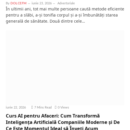
By
DOLCEFM
iunie 23, 2026
Advertoriale
În ultimii ani, tot mai multe persoane caută metode eficiente
pentru a slăbi, a-și tonifia corpul și a-și îmbunătăți starea
generală de sănătate. Două dintre cele…
iunie 22, 2026
7 Mins Read
0
Views
Curs AI pentru Afaceri: Cum Transformă
Inteligența Artificială Companiile Moderne și De
Ce Este Momentul Ideal să Înveți Acum