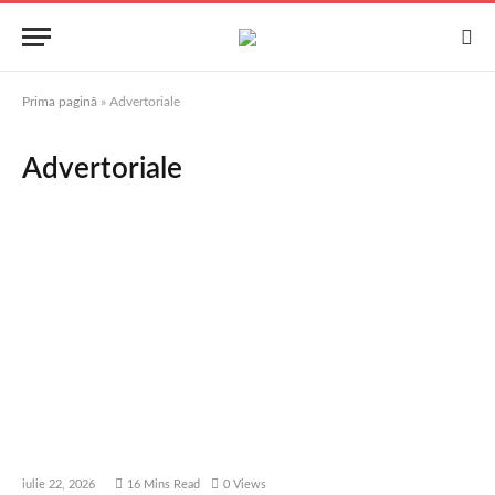
Prima pagină
»
Advertoriale
Advertoriale
iulie 22, 2026
16 Mins Read
0
Views