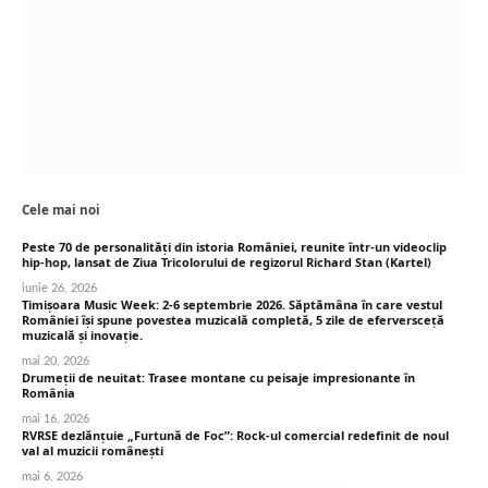
Cele mai noi
Peste 70 de personalități din istoria României, reunite într-un videoclip
hip-hop, lansat de Ziua Tricolorului de regizorul Richard Stan (Kartel)
iunie 26, 2026
Timișoara Music Week: 2-6 septembrie 2026. Săptămâna în care vestul
României își spune povestea muzicală completă, 5 zile de eferversceță
muzicală și inovație.
mai 20, 2026
Drumeții de neuitat: Trasee montane cu peisaje impresionante în
România
mai 16, 2026
RVRSE dezlănțuie „Furtună de Foc”: Rock-ul comercial redefinit de noul
val al muzicii românești
mai 6, 2026