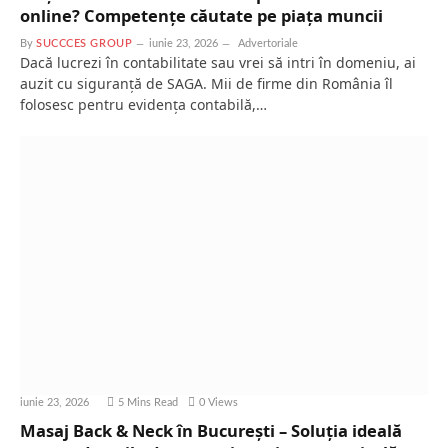
online? Competențe căutate pe piața muncii
By
SUCCCES GROUP
iunie 23, 2026
Advertoriale
Dacă lucrezi în contabilitate sau vrei să intri în domeniu, ai
auzit cu siguranță de SAGA. Mii de firme din România îl
folosesc pentru evidența contabilă,…
iunie 23, 2026
5 Mins Read
0
Views
Masaj Back & Neck în București – Soluția ideală