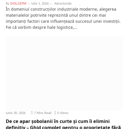
By
DOLCEFM
iulie 1, 2026
Advertoriale
În domeniul construcțiilor industriale moderne, alegerea
materialelor potrivite reprezintă unul dintre cei mai
importanți factori care influențează succesul unei investiții.
Fie că vorbim despre hale logistice,…
iunie 30, 2026
7 Mins Read
0
Views
De ce apar șobolanii în curte și cum îi elimini
definitiv – Ghid complet pentru o proprietate fără