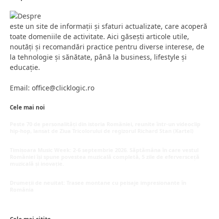
este un site de informații și sfaturi actualizate, care acoperă
toate domeniile de activitate. Aici găsești articole utile,
noutăți și recomandări practice pentru diverse interese, de
la tehnologie și sănătate, până la business, lifestyle și
educație.
Email: office@clicklogic.ro
Cele mai noi
Peste 70 de personalități din istoria României, reunite într-un videoclip
hip-hop, lansat de Ziua Tricolorului de regizorul Richard Stan (Kartel)
iunie 26, 2026
Timișoara Music Week: 2-6 septembrie 2026. Săptămâna în care vestul
României își spune povestea muzicală completă, 5 zile de eferversceță
muzicală și inovație.
mai 20, 2026
Drumeții de neuitat: Trasee montane cu peisaje impresionante în
România
mai 16, 2026