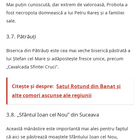
Mai puțin cunoscută, dar extrem de valoroasă, Probota a
fost necropola domnească a lui Petru Rareș și a familiei
sale.
3.7. Pătrăuți
Biserica din Pătrăuți este cea mai veche biserică păstrată a
lui Ștefan cel Mare și adăpostește fresce unice, precum
„Cavalcada Sfintei Cruci”.
Citește și despre:
Satul Rotund din Banat și
alte comori ascunse ale regiunii
3.8. „Sfântul Ioan cel Nou” din Suceava
Această mănăstire este importantă mai ales pentru faptul
că aici se păstrează moaștele Sfântului Ioan cel Nou,