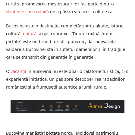
rural și promovarea meșteșugurilor fac parte dintr-o
strategie sustenabilă
de a păstra viu acest colț de rai.
Bucovina este o destinație completă: spiritualitate, istorie,
cultură,
natură
și gastronomie. „Ținutul mănăstirilor
pictate” este un brand turistic puternic, dar adevărata
valoare a Bucovinei stă în sufletul oamenilor și în tradițiile
care se transmit din generație în generație.
O
vacanță
în Bucovina nu este doar o călătorie turistică, ci o
experiență inițiatică, un pas spre descoperirea rădăcinilor
românești și a frumuseții autentice a lumii rurale
.
Bucovina
mănăstiri pictate
nordul Moldovei
patrimoniu