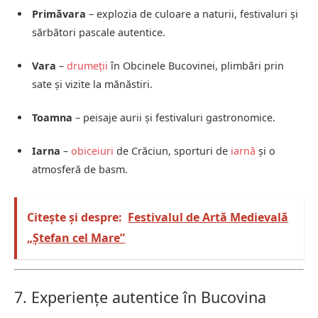
Primăvara
– explozia de culoare a naturii, festivaluri și
sărbători pascale autentice.
Vara
–
drumeții
în Obcinele Bucovinei, plimbări prin
sate și vizite la mănăstiri.
Toamna
– peisaje aurii și festivaluri gastronomice.
Iarna
–
obiceiuri
de Crăciun, sporturi de
iarnă
și o
atmosferă de basm.
Citește și despre:
Festivalul de Artă Medievală
„Ștefan cel Mare”
7. Experiențe autentice în Bucovina