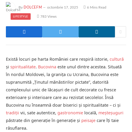
By
DOLCEFM
octombrie 17, 2025
6 Mins Read
783
Views
LIFESTYLE
Există locuri pe harta României care respiră istorie,
cultură
și
spiritualitate
.
Bucovina
este unul dintre acestea. Situată
în nordul Moldovei, la granița cu Ucraina, Bucovina este
supranumită „Ținutul mănăstirilor pictate”, datorită
complexului unic de lăcașuri de cult decorate cu fresce
exterioare și interioare care au rezistat secolelor. Însă
Bucovina nu înseamnă doar biserici și spiritualitate – ci și
tradiții
vii, sate autentice,
gastronomie
locală,
meșteșuguri
păstrate din generație în generație și
peisaje
care îți taie
răsuflarea.