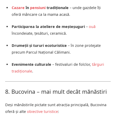
Cazare
în
pensiuni
tradiționale
– unde gazdele îți
oferă mâncare ca la mama acasă.
Participarea la ateliere de meșteșuguri
–
ouă
încondeiate, țesături, ceramică.
Drumeții și tururi ecoturistice
– în zone protejate
precum Parcul Național Călimani.
Evenimente culturale
– festivaluri de folclor,
târguri
tradiționale
.
8. Bucovina – mai mult decât mănăstiri
Deși mănăstirile pictate sunt atracția principală, Bucovina
oferă și alte
obiective turistice
: