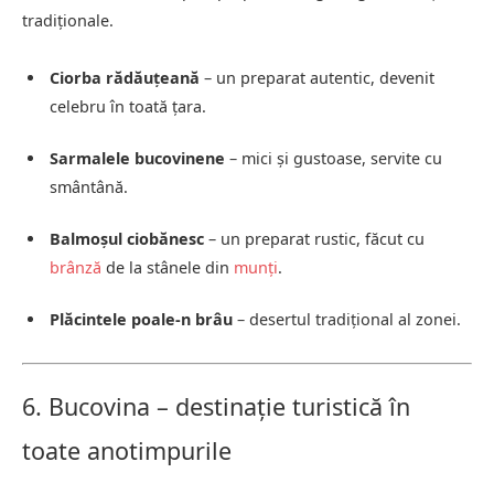
tradiționale.
Ciorba rădăuțeană
– un preparat autentic, devenit
celebru în toată țara.
Sarmalele bucovinene
– mici și gustoase, servite cu
smântână.
Balmoșul ciobănesc
– un preparat rustic, făcut cu
brânză
de la stânele din
munți
.
Plăcintele poale-n brâu
– desertul tradițional al zonei.
6. Bucovina – destinație turistică în
toate anotimpurile