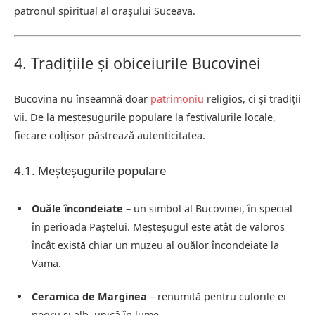
patronul spiritual al orașului Suceava.
4. Tradițiile și obiceiurile Bucovinei
Bucovina nu înseamnă doar
patrimoniu
religios, ci și tradiții
vii. De la meșteșugurile populare la festivalurile locale,
fiecare colțișor păstrează autenticitatea.
4.1. Meșteșugurile populare
Ouăle încondeiate
– un simbol al Bucovinei, în special
în perioada Paștelui. Meșteșugul este atât de valoros
încât există chiar un muzeu al ouălor încondeiate la
Vama.
Ceramica de Marginea
– renumită pentru culorile ei
negru și alb, unică în lume.