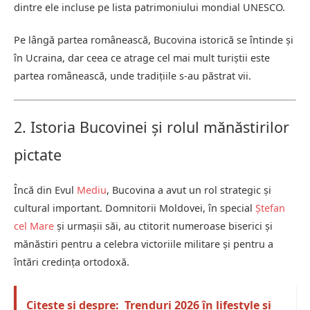
dintre ele incluse pe lista patrimoniului mondial UNESCO.
Pe lângă partea românească, Bucovina istorică se întinde și
în Ucraina, dar ceea ce atrage cel mai mult turiștii este
partea românească, unde tradițiile s-au păstrat vii.
2. Istoria Bucovinei și rolul mănăstirilor
pictate
Încă din Evul
Mediu
, Bucovina a avut un rol strategic și
cultural important. Domnitorii Moldovei, în special
Ștefan
cel Mare
și urmașii săi, au ctitorit numeroase biserici și
mănăstiri pentru a celebra victoriile militare și pentru a
întări credința ortodoxă.
Citește și despre:
Trenduri 2026 în lifestyle și