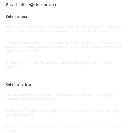
Email: office@clicklogic.ro
Cele mai noi
Peste 70 de personalități din istoria României, reunite într-un videoclip
hip-hop, lansat de Ziua Tricolorului de regizorul Richard Stan (Kartel)
iunie 26, 2026
Timișoara Music Week: 2-6 septembrie 2026. Săptămâna în care vestul
României își spune povestea muzicală completă, 5 zile de eferversceță
muzicală și inovație.
mai 20, 2026
Drumeții de neuitat: Trasee montane cu peisaje impresionante în
România
mai 16, 2026
Cele mai citite
Curs de Copywriting – Drumul către Mesaje Care Vând, Conving și
Construiesc Branduri Puternice
iulie 22, 2026
Dosarul de înregistrare la Registrul Comerțului: documente, cerințe și
greșeli frecvente
iulie 21, 2026
Mușcături de plosnițe: cum le recunoști, cu ce le confunzi și cum le tratezi
corect