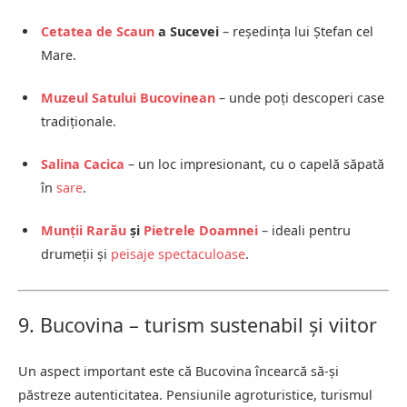
Cetatea de Scaun
a Sucevei
– reședința lui Ștefan cel
Mare.
Muzeul Satului Bucovinean
– unde poți descoperi case
tradiționale.
Salina Cacica
– un loc impresionant, cu o capelă săpată
în
sare
.
Munții Rarău
și
Pietrele Doamnei
– ideali pentru
drumeții și
peisaje spectaculoase
.
9. Bucovina – turism sustenabil și viitor
Un aspect important este că Bucovina încearcă să-și
păstreze autenticitatea. Pensiunile agroturistice, turismul