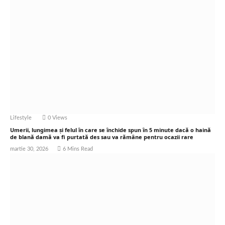
Lifestyle
0
Views
Umerii, lungimea și felul în care se închide spun în 5 minute dacă o haină
de blană damă va fi purtată des sau va rămâne pentru ocazii rare
martie 30, 2026
6 Mins Read