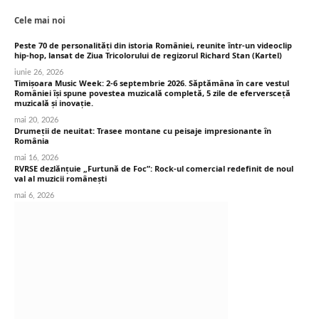
Cele mai noi
Peste 70 de personalități din istoria României, reunite într-un videoclip
hip-hop, lansat de Ziua Tricolorului de regizorul Richard Stan (Kartel)
iunie 26, 2026
Timișoara Music Week: 2-6 septembrie 2026. Săptămâna în care vestul
României își spune povestea muzicală completă, 5 zile de eferversceță
muzicală și inovație.
mai 20, 2026
Drumeții de neuitat: Trasee montane cu peisaje impresionante în
România
mai 16, 2026
RVRSE dezlănțuie „Furtună de Foc”: Rock-ul comercial redefinit de noul
val al muzicii românești
mai 6, 2026