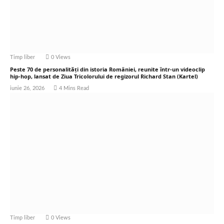
Timp liber
0
Views
Peste 70 de personalități din istoria României, reunite într-un videoclip
hip-hop, lansat de Ziua Tricolorului de regizorul Richard Stan (Kartel)
iunie 26, 2026
4 Mins Read
Timp liber
0
Views