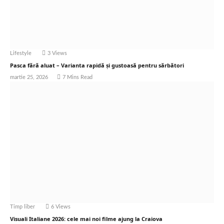
Lifestyle
3
Views
Pasca fără aluat – Varianta rapidă și gustoasă pentru sărbători
martie 25, 2026
7 Mins Read
Timp liber
6
Views
Visuali Italiane 2026: cele mai noi filme ajung la Craiova