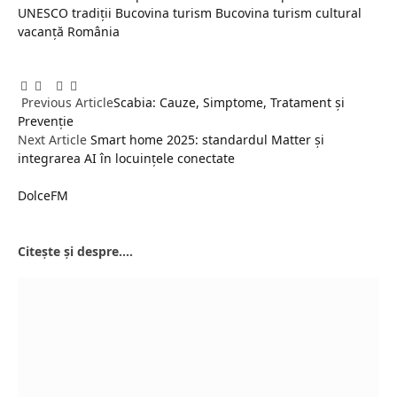
UNESCO
tradiții Bucovina
turism Bucovina
turism cultural
vacanță România
Facebook
Twitter
Pinterest
LinkedIn
Tumblr
Email
Previous Article
Scabia: Cauze, Simptome, Tratament și
Prevenție
Next Article
Smart home 2025: standardul Matter și
integrarea AI în locuinţele conectate
DolceFM
Website
Citește și despre....