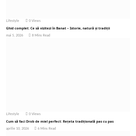
Lifestyle
0
Views
Ghid complet: Ce să vizitezi în Banat – Istorie, natură și tradiții
mai 5, 2026
8 Mins Read
Lifestyle
0
Views
Cum să faci Drob de miel perfect: Rețeta tradițională pas cu pas
aprilie 10, 2026
6 Mins Read