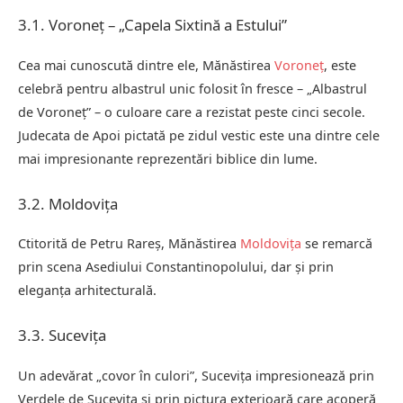
3.1. Voroneț – „Capela Sixtină a Estului”
Cea mai cunoscută dintre ele, Mănăstirea
Voroneț
, este
celebră pentru albastrul unic folosit în fresce – „Albastrul
de Voroneț” – o culoare care a rezistat peste cinci secole.
Judecata de Apoi pictată pe zidul vestic este una dintre cele
mai impresionante reprezentări biblice din lume.
3.2. Moldovița
Ctitorită de Petru Rareș, Mănăstirea
Moldovița
se remarcă
prin scena Asediului Constantinopolului, dar și prin
eleganța arhitecturală.
3.3. Sucevița
Un adevărat „covor în culori”, Sucevița impresionează prin
Verdele de Sucevița și prin pictura exterioară care acoperă