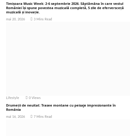
Timișoara Music Week: 2-6 septembrie 2026. Săptămâna în care vestul
României își spune povestea muzicală completă, 5 zile de eferversceță
muzicală și inovație.
mai 20, 2026
3 Mins Read
Lifestyle
0
Views
Drumeții de neuitat: Trasee montane cu peisaje impresionante în
România
mai 16, 2026
7 Mins Read