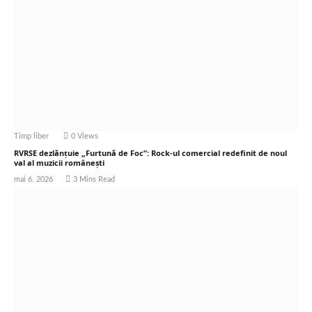
Timp liber
0
Views
RVRSE dezlănțuie „Furtună de Foc”: Rock-ul comercial redefinit de noul
val al muzicii românești
mai 6, 2026
3 Mins Read