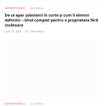
ADVERTORIALE
0
Views
De ce apar șobolanii în curte și cum îi elimini
definitiv – Ghid complet pentru o proprietate fără
rozătoare
iunie 30, 2026
7 Mins Read
ADVERTORIALE
1
Views