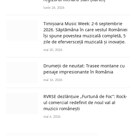
iunie 26, 2026
Timișoara Music Week: 2-6 septembrie
2026. Săptămâna în care vestul României
își spune povestea muzicală completă, 5
zile de eferversceță muzicală și inovație.
mai 20, 2026
Drumeții de neuitat: Trasee montane cu
peisaje impresionante în România
mai 16, 2026
RVRSE dezlănțuie „Furtună de Foc”: Rock-
ul comercial redefinit de noul val al
muzicii românești
mai 6, 2026