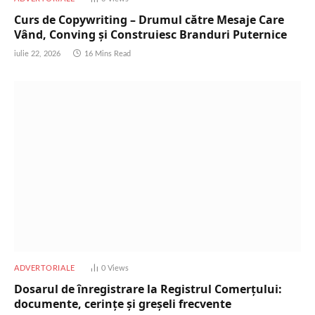
Curs de Copywriting – Drumul către Mesaje Care
Vând, Conving și Construiesc Branduri Puternice
iulie 22, 2026
16 Mins Read
ADVERTORIALE
0
Views
Dosarul de înregistrare la Registrul Comerțului:
documente, cerințe și greșeli frecvente