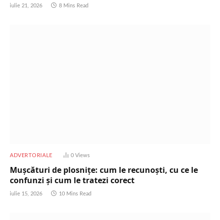
iulie 21, 2026
8 Mins Read
ADVERTORIALE
0
Views
Mușcături de plosnițe: cum le recunoști, cu ce le
confunzi și cum le tratezi corect
iulie 15, 2026
10 Mins Read