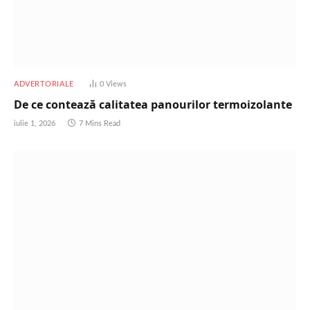
ADVERTORIALE
0
Views
De ce contează calitatea panourilor termoizolante
iulie 1, 2026
7 Mins Read