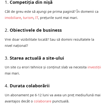
1.
Competiția din nișă
Cât de greu este să ajungi pe prima pagină? În domenii ca
imobiliare
,
turism
,
IT
, prețurile sunt mai mari.
2.
Obiectivele de business
Vrei doar vizibilitate locală? Sau să domini rezultatele la
nivel național?
3.
Starea actuală a site-ului
Un site cu erori tehnice și conținut slab va necesita
investiții
mai mari.
4.
Durata colaborării
Un abonament pe 6-12 luni va avea un preț mediu/lună mai
avantajos decât o
colaborare
punctuală.