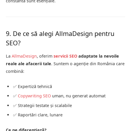
constantă sunt esențiale.
9. De ce să alegi AllmaDesign pentru
SEO?
La
AllmaDesign
, oferim
servicii SEO
adaptate la nevoile
reale ale afacerii tale
. Suntem o agenție din România care
combină:
✅ Expertiză tehnică
✅
Copywriting SEO
uman, nu generat automat
✅ Strategii testate și scalabile
✅ Raportări clare, lunare
Ce ne diferențiază?