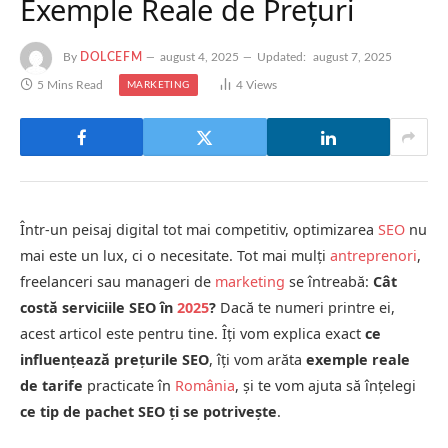
Exemple Reale de Prețuri
By
DOLCEFM
august 4, 2025
Updated:
august 7, 2025
5 Mins Read
4
Views
MARKETING
Într-un peisaj digital tot mai competitiv, optimizarea
SEO
nu
mai este un lux, ci o necesitate. Tot mai mulți
antreprenori
,
freelanceri sau manageri de
marketing
se întreabă:
Cât
costă serviciile SEO în
2025
?
Dacă te numeri printre ei,
acest articol este pentru tine. Îți vom explica exact
ce
influențează prețurile SEO
, îți vom arăta
exemple reale
de tarife
practicate în
România
, și te vom ajuta să înțelegi
ce tip de pachet SEO ți se potrivește
.