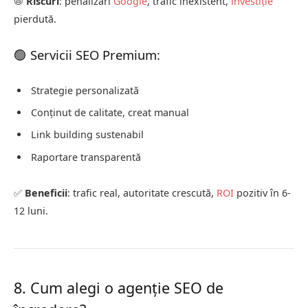
📛
Riscuri
: penalizări
Google
, trafic inexistent,
investiție
pierdută.
🟢 Servicii SEO Premium:
Strategie personalizată
Conținut de calitate, creat manual
Link building sustenabil
Raportare transparentă
✅
Beneficii
: trafic real, autoritate crescută,
ROI
pozitiv în 6-
12 luni.
8. Cum alegi o agenție SEO de