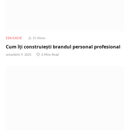
EDUCAȚIE
15
Views
Cum îți construiești brandul personal profesional
octombrie 9, 2025
6 Mins Read