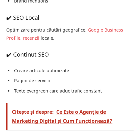
Brand mentions
✔️ SEO Local
Optimizare pentru căutări geografice,
Google Business
Profile
,
recenzii
locale.
✔️ Conținut SEO
Creare articole optimizate
Pagini de servicii
Texte evergreen care aduc trafic constant
Citește și despre:
Ce Este o Agenție de
Marketing Digital și Cum Funcționează?