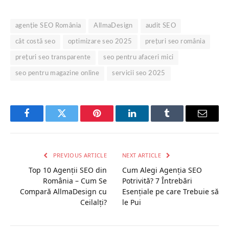
agenție SEO România
AllmaDesign
audit SEO
cât costă seo
optimizare seo 2025
prețuri seo românia
prețuri seo transparente
seo pentru afaceri mici
seo pentru magazine online
servicii seo 2025
Facebook
Twitter
Pinterest
LinkedIn
Tumblr
Email
PREVIOUS ARTICLE
NEXT ARTICLE
Top 10 Agenții SEO din
Cum Alegi Agenția SEO
România – Cum Se
Potrivită? 7 Întrebări
Compară AllmaDesign cu
Esențiale pe care Trebuie să
Ceilalți?
le Pui