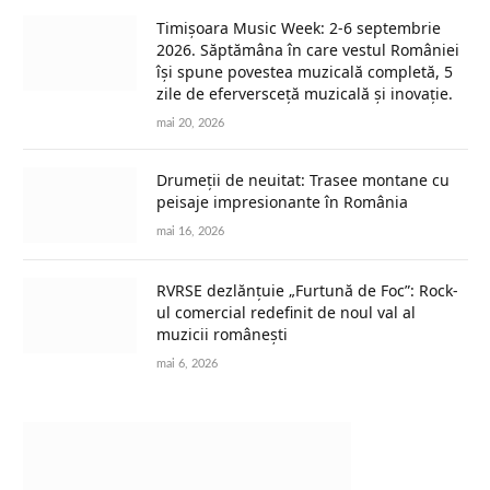
Timișoara Music Week: 2-6 septembrie
2026. Săptămâna în care vestul României
își spune povestea muzicală completă, 5
zile de eferversceță muzicală și inovație.
mai 20, 2026
Drumeții de neuitat: Trasee montane cu
peisaje impresionante în România
mai 16, 2026
RVRSE dezlănțuie „Furtună de Foc”: Rock-
ul comercial redefinit de noul val al
muzicii românești
mai 6, 2026