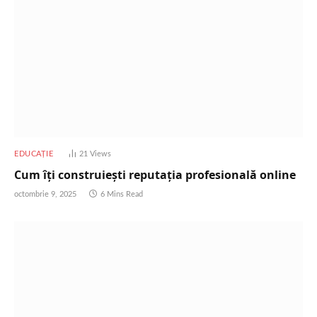
EDUCAȚIE
21
Views
Cum îți construiești reputația profesională online
octombrie 9, 2025
6 Mins Read