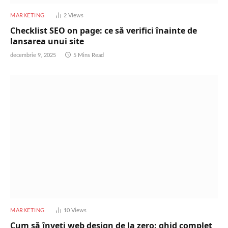
MARKETING
2
Views
Checklist SEO on page: ce să verifici înainte de
lansarea unui site
decembrie 9, 2025
5 Mins Read
MARKETING
10
Views
Cum să înveți web design de la zero: ghid complet