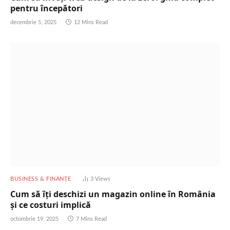
pentru începători
decembrie 5, 2025
12 Mins Read
BUSINESS & FINANȚE
3
Views
Cum să îți deschizi un magazin online în România
și ce costuri implică
octombrie 19, 2025
7 Mins Read