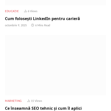
EDUCAȚIE
6
Views
Cum folosești LinkedIn pentru carieră
octombrie 9, 2025
6 Mins Read
MARKETING
15
Views
Ce înseamnă SEO tehnic și cum îl aplici