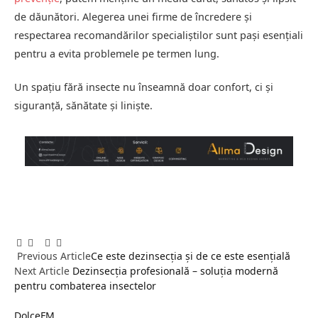
de dăunători. Alegerea unei firme de încredere și
respectarea recomandărilor specialiștilor sunt pași esențiali
pentru a evita problemele pe termen lung.
Un spațiu fără insecte nu înseamnă doar confort, ci și
siguranță, sănătate și liniște.
Facebook
Twitter
Pinterest
LinkedIn
Tumblr
Email
Previous Article
Ce este dezinsecția și de ce este esențială
Next Article
Dezinsecția profesională – soluția modernă
pentru combaterea insectelor
DolceFM