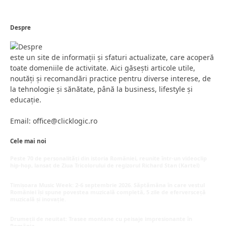
Despre
este un site de informații și sfaturi actualizate, care acoperă
toate domeniile de activitate. Aici găsești articole utile,
noutăți și recomandări practice pentru diverse interese, de
la tehnologie și sănătate, până la business, lifestyle și
educație.
Email: office@clicklogic.ro
Cele mai noi
Peste 70 de personalități din istoria României, reunite într-un videoclip
hip-hop, lansat de Ziua Tricolorului de regizorul Richard Stan (Kartel)
iunie 26, 2026
Timișoara Music Week: 2-6 septembrie 2026. Săptămâna în care vestul
României își spune povestea muzicală completă, 5 zile de eferversceță
muzicală și inovație.
mai 20, 2026
Drumeții de neuitat: Trasee montane cu peisaje impresionante în
România