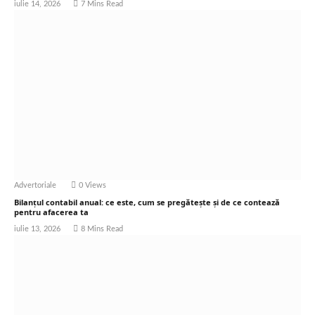
iulie 14, 2026
7 Mins Read
Advertoriale
0
Views
Bilanțul contabil anual: ce este, cum se pregătește și de ce contează
pentru afacerea ta
iulie 13, 2026
8 Mins Read