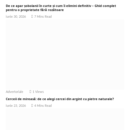
De ce apar șobolanii în curte și cum îi elimini definitiv – Ghid complet
pentru o proprietate fără rozătoare
iunie 30, 2026
7 Mins Read
Advertoriale
1
Views
Cerceii de mireasă: de ce alegi cercei din argint cu pietre naturale?
iunie 23, 2026
4 Mins Read