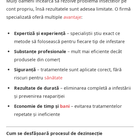
Mulți oameni încearcă să rezolve problema insectelor pe
cont propriu, însă rezultatele sunt adesea limitate. O firmă
specializată oferă multiple
avantaje
:
Expertiză și experiență
– specialiștii știu exact ce
metode să folosească pentru fiecare tip de infestare
Substanțe profesionale
– mult mai eficiente decât
produsele din comerț
Siguranță
– tratamentele sunt aplicate corect, fără
riscuri pentru
sănătate
Rezultate de durată
– eliminarea completă a infestării
și prevenirea reapariției
Economie de timp și
bani
– evitarea tratamentelor
repetate și ineficiente
Cum se desfășoară procesul de dezinsecție