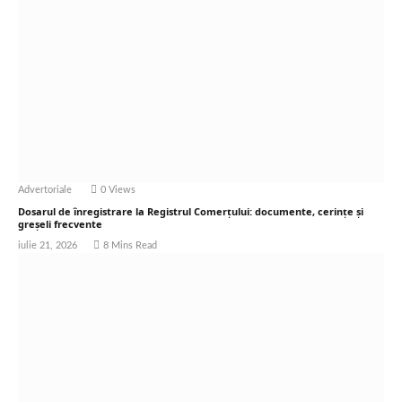
Advertoriale
0
Views
Dosarul de înregistrare la Registrul Comerțului: documente, cerințe și
greșeli frecvente
iulie 21, 2026
8 Mins Read