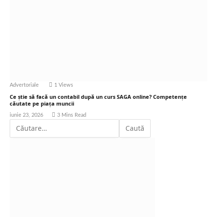
Advertoriale
1
Views
Ce știe să facă un contabil după un curs SAGA online? Competențe
căutate pe piața muncii
iunie 23, 2026
3 Mins Read