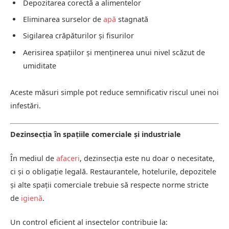
Depozitarea corectă a alimentelor
Eliminarea surselor de
apă
stagnată
Sigilarea crăpăturilor și fisurilor
Aerisirea spațiilor și menținerea unui nivel scăzut de
umiditate
Aceste măsuri simple pot reduce semnificativ riscul unei noi
infestări.
Dezinsecția în spațiile comerciale și industriale
În mediul de
afaceri
, dezinsecția este nu doar o necesitate,
ci și o obligație legală. Restaurantele, hotelurile, depozitele
și alte spații comerciale trebuie să respecte norme stricte
de
igienă
.
Un control eficient al insectelor contribuie la: