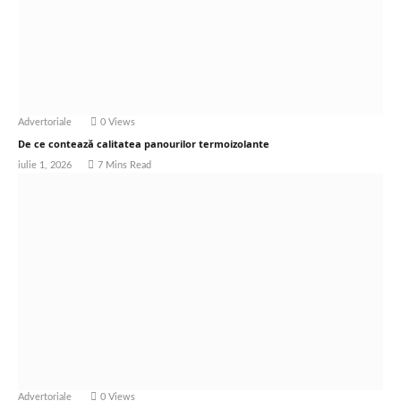
Advertoriale
0
Views
De ce contează calitatea panourilor termoizolante
iulie 1, 2026
7 Mins Read
Advertoriale
0
Views