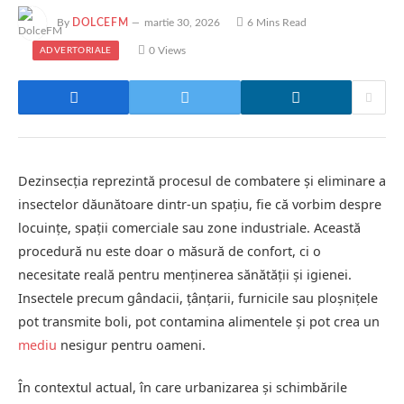
By
DOLCEFM
martie 30, 2026
6 Mins Read
0
Views
ADVERTORIALE
Dezinsecția reprezintă procesul de combatere și eliminare a
insectelor dăunătoare dintr-un spațiu, fie că vorbim despre
locuințe, spații comerciale sau zone industriale. Această
procedură nu este doar o măsură de confort, ci o
necesitate reală pentru menținerea sănătății și igienei.
Insectele precum gândacii, țânțarii, furnicile sau ploșnițele
pot transmite boli, pot contamina alimentele și pot crea un
mediu
nesigur pentru oameni.
În contextul actual, în care urbanizarea și schimbările