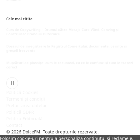
mai 16, 2026
Cele mai citite
Curs de Copywriting – Drumul către Mesaje Care Vând, Conving și
Construiesc Branduri Puternice
iulie 22, 2026
Dosarul de înregistrare la Registrul Comerțului: documente, cerințe și
greșeli frecvente
iulie 21, 2026
Mușcături de plosnițe: cum le recunoști, cu ce le confunzi și cum le tratezi
corect
iulie 15, 2026
Facebook
Politică Cookies
Termeni și condiții
Prelucrarea datelor
Politică GDPR
Politica Editorială
Contact
© 2026 DolceFM. Toate drepturile rezervate.
Folosim cookie-uri pentru a personaliza conținutul și reclamele,