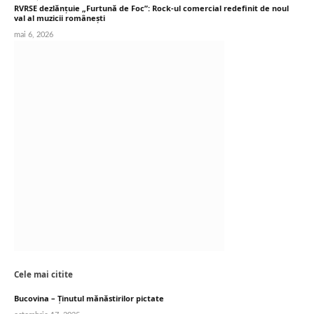
RVRSE dezlănțuie „Furtună de Foc”: Rock-ul comercial redefinit de noul
val al muzicii românești
mai 6, 2026
Cele mai citite
Bucovina – Ținutul mănăstirilor pictate