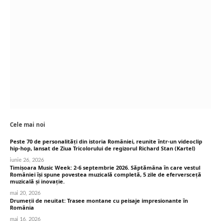
Cele mai noi
Peste 70 de personalități din istoria României, reunite într-un videoclip
hip-hop, lansat de Ziua Tricolorului de regizorul Richard Stan (Kartel)
iunie 26, 2026
Timișoara Music Week: 2-6 septembrie 2026. Săptămâna în care vestul
României își spune povestea muzicală completă, 5 zile de eferversceță
muzicală și inovație.
mai 20, 2026
Drumeții de neuitat: Trasee montane cu peisaje impresionante în
România
mai 16, 2026