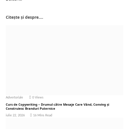
Website
Citește și despre....
Advertoriale
0
Views
Curs de Copywriting – Drumul către Mesaje Care Vând, Conving și
Construiesc Branduri Puternice
iulie 22, 2026
16 Mins Read