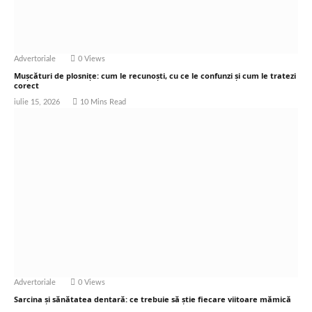
Advertoriale
0
Views
Mușcături de plosnițe: cum le recunoști, cu ce le confunzi și cum le tratezi
corect
iulie 15, 2026
10 Mins Read
Advertoriale
0
Views
Sarcina și sănătatea dentară: ce trebuie să știe fiecare viitoare mămică