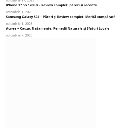
octombrie 17, 2025
iPhone 17 5G 128GB – Review complet, păreri și recenzii
octombrie 1, 2025
Samsung Galaxy S24 – Păreri și Review complet. Merită cumpărat?
octombrie 1, 2025
Acnee – Cauze, Tratamente, Remedii Naturale și Sfaturi Locale
octombrie 7, 2025