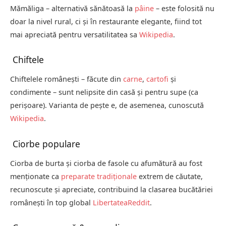
Mămăliga – alternativă sănătoasă la
pâine
– este folosită nu
doar la nivel rural, ci și în restaurante elegante, fiind tot
mai apreciată pentru versatilitatea sa
Wikipedia
.
Chiftele
Chiftelele românești – făcute din
carne
,
cartofi
și
condimente – sunt nelipsite din casă și pentru supe (ca
perişoare). Varianta de peşte e, de asemenea, cunoscută
Wikipedia
.
Ciorbe populare
Ciorba de burta și ciorba de fasole cu afumătură au fost
menționate ca
preparate tradiționale
extrem de căutate,
recunoscute și apreciate, contribuind la clasarea bucătăriei
românești în top global
Libertatea
Reddit
.