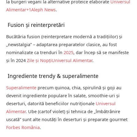
la burgeri vegani la alternative proteice elaborate
Universul
Alimentar
+1
Aleph News
.
Fusion și reinterpretări
Bucătăria fusion (reinterpretare modernă a tradițiilor) și
„newstalgia” – adaptarea preparatelor clasice, au fost
nominalizate ca trenduri în
2025
, dar încep să se manifeste
și în 2024
Zile și Nopți
Universul Alimentar
.
Ingrediente trendy & superalimente
Superalimente
precum quinoa, chia, spirulină și goji au
devenit ingrediente populare în salate, smoothie-uri și
deserturi, datorită beneficiilor nutriționale
Universul
Alimentar
. Ube (cartof violet) și tehnica de „îmbătrânire
uscată” sunt alte noutăți în deserturi și preparate gour­met
Forbes România
.