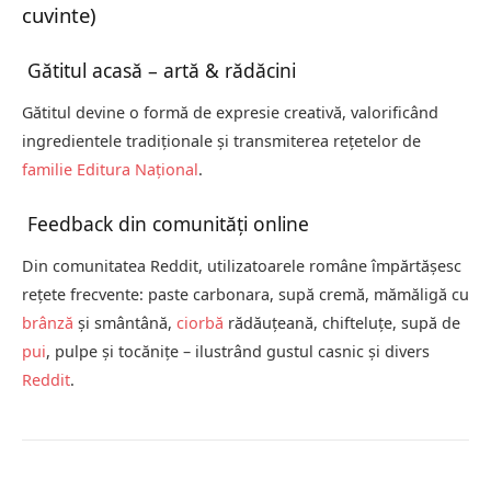
cuvinte)
Gătitul acasă – artă & rădăcini
Gătitul devine o formă de expresie creativă, valorificând
ingredientele tradiționale și transmiterea rețetelor de
familie
Editura Național
.
Feedback din comunități online
Din comunitatea Reddit, utilizatoarele române împărtășesc
rețete frecvente: paste carbonara, supă cremă, mămăligă cu
brânză
și smântână,
ciorbă
rădăuțeană, chifteluțe, supă de
pui
, pulpe și tocănițe – ilustrând gustul casnic și divers
Reddit
.