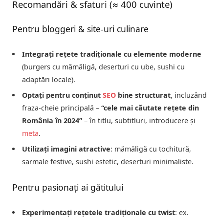
Recomandări & sfaturi (≈ 400 cuvinte)
Pentru bloggeri & site-uri culinare
Integrați rețete tradiționale cu elemente moderne
(burgers cu mămăligă, deserturi cu ube, sushi cu
adaptări locale).
Optați pentru conținut
SEO
bine structurat
, incluzând
fraza-cheie principală –
“cele mai căutate rețete din
România în 2024”
– în titlu, subtitluri, introducere și
meta
.
Utilizați imagini atractive
: mămăligă cu tochitură,
sarmale festive, sushi estetic, deserturi minimaliste.
Pentru pasionați ai gătitului
Experimentați rețetele tradiționale cu twist
: ex.