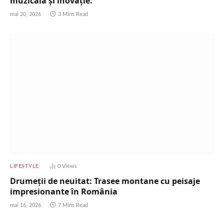
muzicală și inovație.
mai 20, 2026
3 Mins Read
LIFESTYLE
0
Views
Drumeții de neuitat: Trasee montane cu peisaje
impresionante în România
mai 16, 2026
7 Mins Read