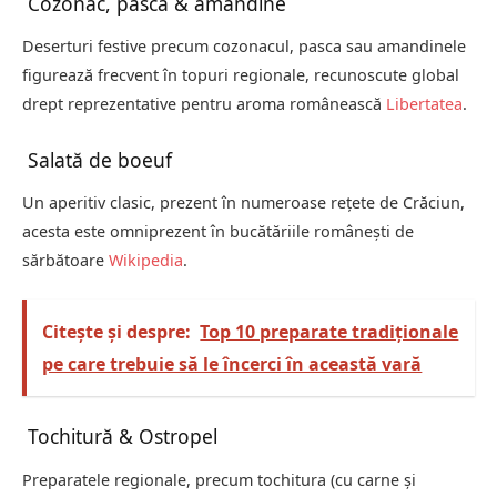
Cozonac, pască & amandine
Deserturi festive precum cozonacul, pasca sau amandinele
figurează frecvent în topuri regionale, recunoscute global
drept reprezentative pentru aroma românească
Libertatea
.
Salată de boeuf
Un aperitiv clasic, prezent în numeroase rețete de Crăciun,
acesta este omniprezent în bucătăriile românești de
sărbătoare
Wikipedia
.
Citește și despre:
Top 10 preparate tradiționale
pe care trebuie să le încerci în această vară
Tochitură & Ostropel
Preparatele regionale, precum tochitura (cu carne și