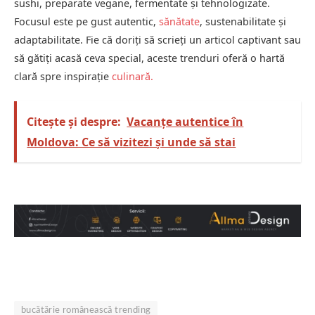
sushi, preparate vegane, fermentate și tehnologizate.
Focusul este pe gust autentic,
sănătate
, sustenabilitate și
adaptabilitate. Fie că doriți să scrieți un articol captivant sau
să gătiți acasă ceva special, aceste trenduri oferă o hartă
clară spre inspirație
culinară
.
Citește și despre:
Vacanțe autentice în
Moldova: Ce să vizitezi și unde să stai
bucătărie românească trending