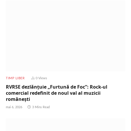
TIMP LIBER
0
Views
RVRSE dezlănțuie „Furtună de Foc”: Rock-ul
comercial redefinit de noul val al muzicii
românești
mai 6, 2026
3 Mins Read