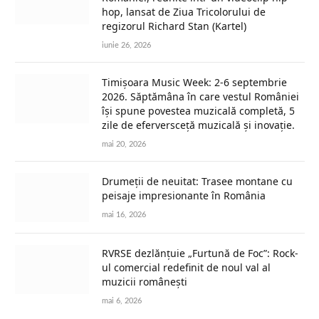
hop, lansat de Ziua Tricolorului de
regizorul Richard Stan (Kartel)
iunie 26, 2026
Timișoara Music Week: 2-6 septembrie
2026. Săptămâna în care vestul României
își spune povestea muzicală completă, 5
zile de eferversceță muzicală și inovație.
mai 20, 2026
Drumeții de neuitat: Trasee montane cu
peisaje impresionante în România
mai 16, 2026
RVRSE dezlănțuie „Furtună de Foc”: Rock-
ul comercial redefinit de noul val al
muzicii românești
mai 6, 2026