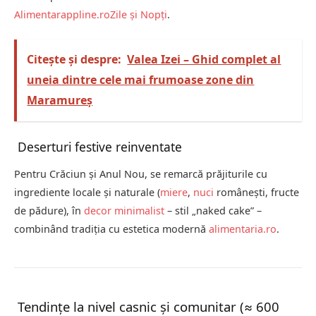
Alimentar
appline.ro
Zile și Nopți
.
Citește și despre:
Valea Izei – Ghid complet al
uneia dintre cele mai frumoase zone din
Maramureș
Deserturi festive reinventate
Pentru Crăciun și Anul Nou, se remarcă prăjiturile cu
ingrediente locale și naturale (
miere
,
nuci
românești, fructe
de pădure), în
decor minimalist
– stil „naked cake” –
combinând tradiția cu estetica modernă
alimentaria.ro
.
Tendințe la nivel casnic și comunitar (≈ 600