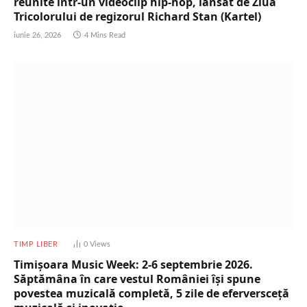
reunite într-un videoclip hip-hop, lansat de Ziua
Tricolorului de regizorul Richard Stan (Kartel)
iunie 26, 2026
4 Mins Read
TIMP LIBER
0
Views
Timișoara Music Week: 2-6 septembrie 2026.
Săptămâna în care vestul României își spune
povestea muzicală completă, 5 zile de eferversceță