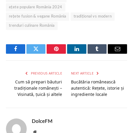
ețete populare România 2024
rețete fusion & vegane România
tradițional vs modern
trenduri culinare România
Facebook
Twitter
Pinterest
LinkedIn
Tumblr
Email
PREVIOUS ARTICLE
NEXT ARTICLE
Cum să prepari băuturi
Bucătăria românească
tradiționale românești –
autentică: Rețete, istorie și
Visinată, țuică și altele
ingrediente locale
DolceFM
Website