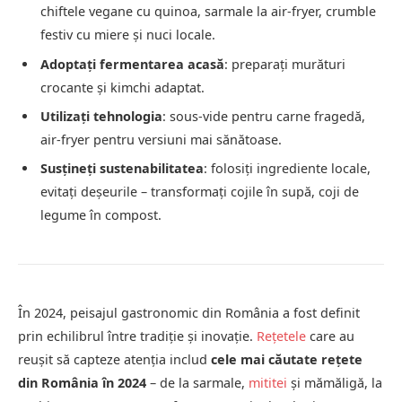
chiftele vegane cu quinoa, sarmale la air-fryer, crumble
festiv cu miere și nuci locale.
Adoptați fermentarea acasă
: preparați murături
crocante și kimchi adaptat.
Utilizați tehnologia
: sous-vide pentru carne fragedă,
air-fryer pentru versiuni mai sănătoase.
Susțineți sustenabilitatea
: folosiți ingrediente locale,
evitați deșeurile – transformați cojile în supă, coji de
legume în compost.
În 2024, peisajul gastronomic din România a fost definit
prin echilibrul între tradiție și inovație.
Rețetele
care au
reușit să capteze atenția includ
cele mai căutate rețete
din România în 2024
– de la sarmale,
mititei
și mămăligă, la