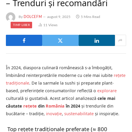
– Trenduri și recomandări
By
DOLCEFM
august 9, 2025
5 Mins Read
11
Views
TIMP LIBER
În 2024, diaspora culinară românească s-a îmbogățit,
îmbinând reinterpretările moderne cu cele mai iubite
rețete
tradiționale
. De la sarmale la sushi și preparate plant-
based, preferințele consumatorilor reflectă o
explorare
culturală și gustativă. Acest articol analizează
cele mai
căutate
rețete
din
România
în 2024
și trendurile din
bucătarie – tradiție,
inovație
,
sustenabilitate
și inspirație.
Top rețete tradiționale preferate (≈ 800