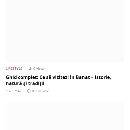
LIFESTYLE
0
Views
Ghid complet: Ce să vizitezi în Banat – Istorie,
natură și tradiții
mai 5, 2026
8 Mins Read