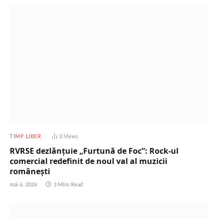
TIMP LIBER
0
Views
RVRSE dezlănțuie „Furtună de Foc”: Rock-ul
comercial redefinit de noul val al muzicii
românești
mai 6, 2026
3 Mins Read