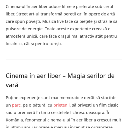
Cinema-ul în aer liber aduce filmele preferate sub cerul
liber. Street art-ul transformă pereții gri în opere de artă
care spun povești. Muzica live face ca piețele și străzile să
pulseze de energie. Toate aceste experiențe creează o
atmosferă unică, care face orașul mai atractiv atât pentru
localnici, cât și pentru turiști.
Cinema în aer liber – Magia serilor de
vară
Puține experiențe sunt mai memorabile decât să stai într-
un
parc
, pe o pătură, cu
prietenii
, să privești un film clasic
sau o premieră în timp ce stelele licăresc deasupra. În
România, fenomenul cinema-ului în aer liber a crescut mult
în ultimii ani, iar orașele mari au început să organizeze