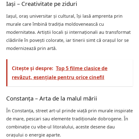
Iași – Creativitate pe ziduri
Iașul, oraș universitar și cultural, își lasă amprenta prin
murale care îmbină tradiția moldovenească cu
modernitatea. Artiștii locali și internaționali au transformat
clădirile în povești colorate, iar tinerii simt că orașul lor se
modernizează prin artă.
Citește și despre:
Top 5 filme clasice de
revăzut, esențiale pentru orice cinefil
Constanța – Arta de la malul mării
În Constanța, street art-ul prinde viață prin murale inspirate
de mare, pescari sau elemente tradiționale dobrogene. În
combinație cu vibe-ul litoralului, aceste desene dau
orașului o energie aparte.