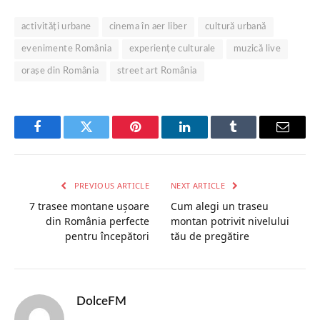
activități urbane
cinema în aer liber
cultură urbană
evenimente România
experiențe culturale
muzică live
orașe din România
street art România
Facebook
Twitter
Pinterest
LinkedIn
Tumblr
Email
PREVIOUS ARTICLE
NEXT ARTICLE
7 trasee montane ușoare
Cum alegi un traseu
din România perfecte
montan potrivit nivelului
pentru începători
tău de pregătire
DolceFM