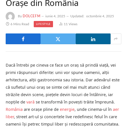
Orașe din România
By
DOLCEFM
iunie 4, 2025
Updated:
octombrie 4, 2025
6 Mins Read
11
Views
LIFESTYLE
Dacă întrebi pe cineva ce face un oraș să prindă viață, vei
primi răspunsuri diferite: unii vor spune oamenii, alții
arhitectura, alții gastronomia sau istoria. Dar adevărul este
că sufletul unui oraș se simte cel mai mult atunci când
străzile devin scene, piețele devin locuri de întâlnire, iar
nopțile de
vară
se transformă în povești trăite împreună.
România
are orașe pline de
energie
, unde cinema-ul în
aer
liber
, street art-ul și concertele live redefinesc felul în care
oamenii își petrec timpul liber și redescoperă comunitatea.