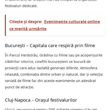
festivaluri dedicate.
Citește și despre:
Evenimente culturale online
ce merită urmărite
București – Capitala care respiră prin filme
În Parcul Herăstrău, Grădina cu Filme sau pe acoperișurile
clădirilor istorice, cinefilii bucureșteni se bucură de
proiecții care aduc laolaltă generații diferite. Atmosfera
relaxată, combinația dintre urban și natural, dar și selecția
variată de filme fac din aceste evenimente un adevărat
punct de atracție.
Cluj-Napoca – Orașul festivalurilor
Clujul, recunoscut pentru TIFF, trăiește cinema-ul în aer