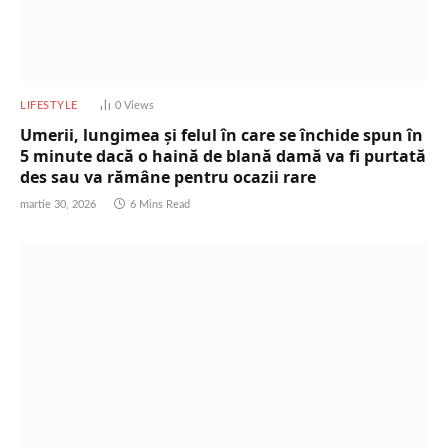
LIFESTYLE
0
Views
Umerii, lungimea și felul în care se închide spun în
5 minute dacă o haină de blană damă va fi purtată
des sau va rămâne pentru ocazii rare
martie 30, 2026
6 Mins Read