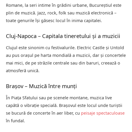
Romane, la seri intime în grădini urbane, Bucureștiul este
plin de muzică. Jazz, rock, folk sau muzică electronică –
toate genurile își găsesc locul în inima capitalei.
Cluj-Napoca – Capitala tineretului și a muzicii
Clujul este sinonim cu festivalurile. Electric Castle și Untold
au pus orașul pe harta mondială a muzicii, dar și concertele
mai mici, de pe străzile centrale sau din baruri, creează o
atmosferă unică.
Brașov – Muzică între munți
În Piața Sfatului sau pe scenele montane, muzica live
capătă o vibrație specială. Brașovul este locul unde turiștii
se bucură de concerte în aer liber, cu
peisaje spectaculoase
în fundal.