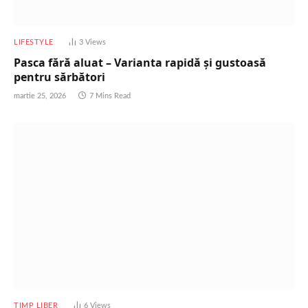
LIFESTYLE
3
Views
Pasca fără aluat – Varianta rapidă și gustoasă
pentru sărbători
martie 25, 2026
7 Mins Read
TIMP LIBER
6
Views