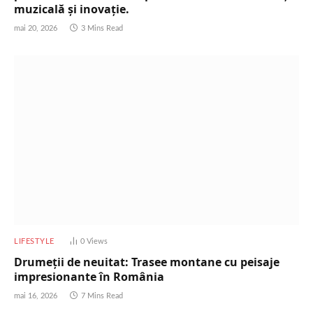
muzicală și inovație.
mai 20, 2026
3 Mins Read
LIFESTYLE
0
Views
Drumeții de neuitat: Trasee montane cu peisaje
impresionante în România
mai 16, 2026
7 Mins Read