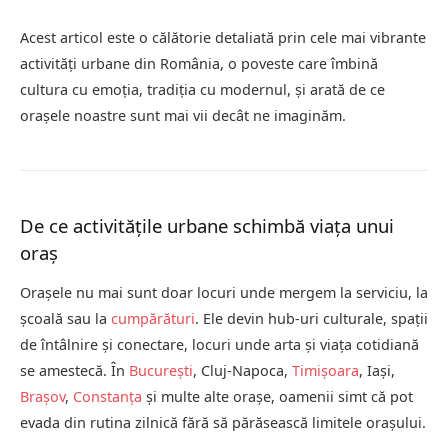
Acest articol este o călătorie detaliată prin cele mai vibrante
activități urbane din România, o poveste care îmbină
cultura cu emoția, tradiția cu modernul, și arată de ce
orașele noastre sunt mai vii decât ne imaginăm.
De ce activitățile urbane schimbă viața unui
oraș
Orașele nu mai sunt doar locuri unde mergem la serviciu, la
școală sau la
cumpărături
. Ele devin hub-uri culturale, spații
de întâlnire și conectare, locuri unde arta și viața cotidiană
se amestecă. În
București
, Cluj-Napoca,
Timișoara
, Iași,
Brașov
,
Constanța
și multe alte orașe, oamenii simt că pot
evada din rutina zilnică fără să părăsească limitele orașului.