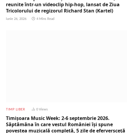
reunite într-un videoclip hip-hop, lansat de Ziua
Tricolorului de regizorul Richard Stan (Kartel)
iunie 26, 2026
4 Mins Read
TIMP LIBER
0
Views
Timișoara Music Week: 2-6 septembrie 2026.
Săptămâna în care vestul României își spune
povestea muzicală completă, 5 zile de eferversceță