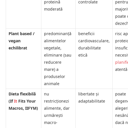
proteină
controlate
pentr
moderată
majori
poate 
dezech
Plant based /
predominanță
beneficii
risc ap
vegan
alimentelor
cardiovasculare,
protei
echilibrat
vegetale,
durabilitate
insufic
eliminare (sau
etică
necesi
reducere
planif
mare) a
atentă
produselor
animale
Dieta flexibilă
nu
libertate și
poate
(If
It
Fits Your
restricționezi
adaptabilitate
degene
Macros, IIFYM)
alimente, dar
aleger
urmărești
nesăn
macro-
dacă n