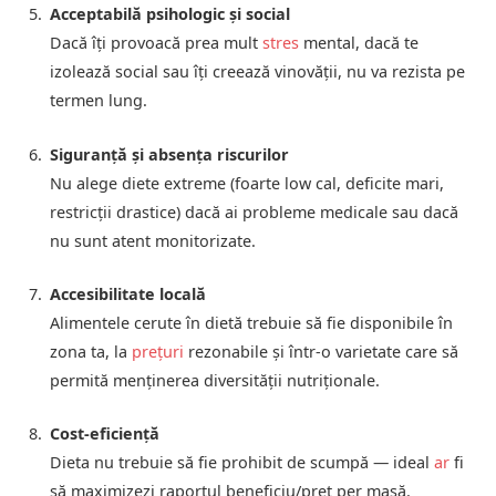
Acceptabilă psihologic și social
Dacă îți provoacă prea mult
stres
mental, dacă te
izolează social sau îți creează vinovății, nu va rezista pe
termen lung.
Siguranță și absența riscurilor
Nu alege diete extreme (foarte low cal, deficite mari,
restricții drastice) dacă ai probleme medicale sau dacă
nu sunt atent monitorizate.
Accesibilitate locală
Alimentele cerute în dietă trebuie să fie disponibile în
zona ta, la
prețuri
rezonabile și într-o varietate care să
permită menținerea diversității nutriționale.
Cost‑eficiență
Dieta nu trebuie să fie prohibit de scumpă — ideal
ar
fi
să maximizezi raportul beneficiu/preț per masă.