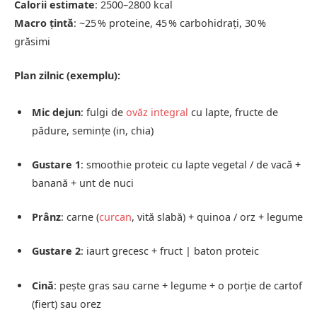
Calorii estimate
: 2500–2800 kcal
Macro țintă
: ~25 % proteine, 45 % carbohidrați, 30 %
grăsimi
Plan zilnic (exemplu):
Mic dejun
: fulgi de
ovăz integral
cu lapte, fructe de
pădure, semințe (in, chia)
Gustare 1
: smoothie proteic cu lapte vegetal / de vacă +
banană + unt de nuci
Prânz
: carne (
curcan
, vită slabă) + quinoa / orz + legume
Gustare 2
: iaurt grecesc + fruct | baton proteic
Cină
: pește gras sau carne + legume + o porție de cartof
(fiert) sau orez