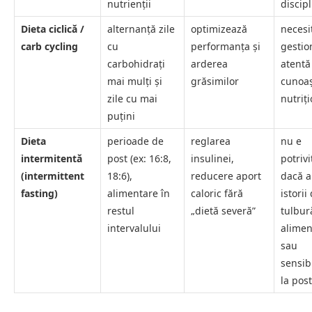
nutrienții
discip
Dieta ciclică /
alternanță zile
optimizează
necesi
carb cycling
cu
performanța și
gestio
carbohidrați
arderea
atentă
mai mulți și
grăsimilor
cunoaș
zile cu mai
nutriț
puțini
Dieta
perioade de
reglarea
nu e
intermitentă
post (ex: 16:8,
insulinei,
potrivi
(intermittent
18:6),
reducere aport
dacă a
fasting)
alimentare în
caloric fără
istorii
restul
„dietă severă”
tulbur
intervalului
alimen
sau
sensibi
la post