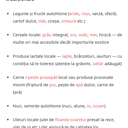
Legume și fructe autohtone (
ardei
,
roșii
, varză, sfeclă,
cartof dulce,
măr
, cireșe,
zmeură
etc.)
Cereale locale:
grâu
integral,
orz
,
ovăz
,
mei
, hrișcă — de
multe ori mai accesibile decât importurile exotice
Produse lactate locale —
lapte
, brânzeturi, iaurturi — cu
condiția să le tolerezi (atenție la grăsimi,
zahăr
adăugat)
Carne /
pește proaspăt
local sau produse procesate
minim (friptură de
pui
, pește de
apă
dulce, carne de
țară)
Nuci, semințe autohtone (nuci, alune,
in
,
susan
)
Uleiuri locale (ulei de
floarea-soarelui
presat la rece,
ulei de in etc.) dar asigură-te de calitatea lor