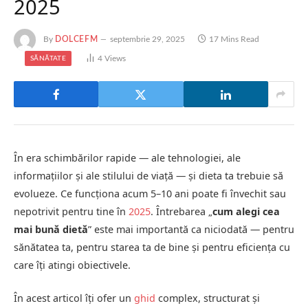
2025
By
DOLCEFM
septembrie 29, 2025
17 Mins Read
4
Views
SĂNĂTATE
În era schimbărilor rapide — ale tehnologiei, ale
informațiilor și ale stilului de viață — și dieta ta trebuie să
evolueze. Ce funcționa acum 5–10 ani poate fi învechit sau
nepotrivit pentru tine în
2025
. Întrebarea „
cum alegi cea
mai bună dietă
” este mai importantă ca niciodată — pentru
sănătatea ta, pentru starea ta de bine și pentru eficiența cu
care îți atingi obiectivele.
În acest articol îți ofer un
ghid
complex, structurat și