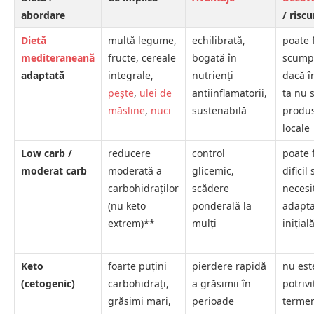
abordare
/ riscu
Dietă
multă legume,
echilibrată,
poate 
mediteraneană
fructe, cereale
bogată în
scump
adaptată
integrale,
nutrienți
dacă î
pește
,
ulei de
antiinflamatorii,
ta nu 
măsline
,
nuci
sustenabilă
produ
locale
Low carb /
reducere
control
poate f
moderat carb
moderată a
glicemic,
dificil 
carbohidraților
scădere
necesi
(nu keto
ponderală la
adapt
extrem)**
mulți
inițial
Keto
foarte puțini
pierdere rapidă
nu est
(cetogenic)
carbohidrați,
a grăsimii în
potrivi
grăsimi mari,
perioade
terme