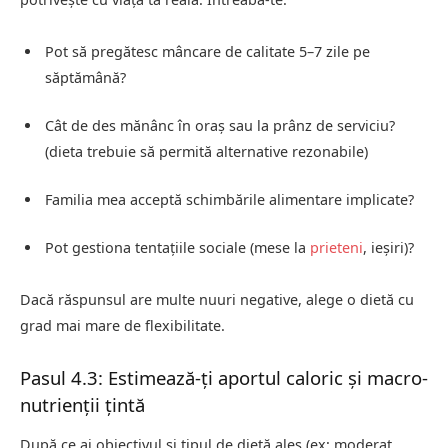
Pot să pregătesc mâncare de calitate 5–7 zile pe
săptămână?
Cât de des mănânc în oraș sau la prânz de serviciu?
(dieta trebuie să permită alternative rezonabile)
Familia mea acceptă schimbările alimentare implicate?
Pot gestiona tentațiile sociale (mese la
prieteni
, ieșiri)?
Dacă răspunsul are multe nuuri negative, alege o dietă cu
grad mai mare de flexibilitate.
Pasul 4.3: Estimează‑ți aportul caloric și macro-
nutrienții țintă
După ce ai obiectivul și tipul de dietă ales (ex: moderat