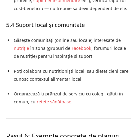
proteice,
suplimente alimentare
etc.), verifică raportul
cost-beneficiu — nu trebuie să devii dependent de ele.
5.4 Suport local și comunitate
Găsește comunități (online sau locale) interesate de
nutriție
în zonă (grupuri de
Facebook
, forumuri locale
de nutriție) pentru inspirație și suport.
Poți colabora cu nutriționiști locali sau dieteticieni care
cunosc contextul alimentar local.
Organizează-ți prânzul de serviciu cu colegi, gătiți în
comun, cu
rețete sănătoase
.
Pasul 6: Exemple concrete de planuri