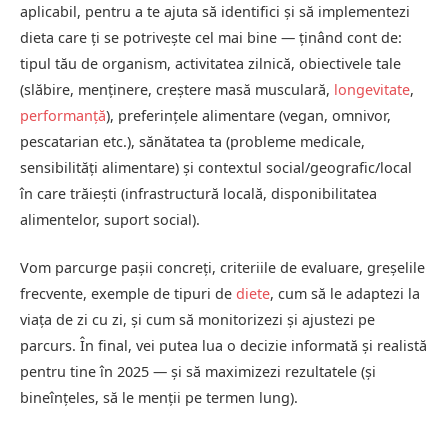
aplicabil, pentru a te ajuta să identifici și să implementezi
dieta care ți se potrivește cel mai bine — ținând cont de:
tipul tău de organism, activitatea zilnică, obiectivele tale
(slăbire, menținere, creștere masă musculară,
longevitate
,
performanță
), preferințele alimentare (vegan, omnivor,
pescatarian etc.), sănătatea ta (probleme medicale,
sensibilități alimentare) și contextul social/geografic/local
în care trăiești (infrastructură locală, disponibilitatea
alimentelor, suport social).
Vom parcurge pașii concreți, criteriile de evaluare, greșelile
frecvente, exemple de tipuri de
diete
, cum să le adaptezi la
viața de zi cu zi, și cum să monitorizezi și ajustezi pe
parcurs. În final, vei putea lua o decizie informată și realistă
pentru tine în 2025 — și să maximizezi rezultatele (și
bineînțeles, să le menții pe termen lung).