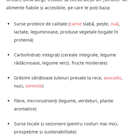
alimente fiabile și accesibile, pe care te poți baza:
Surse proteice de calitate (
carne
slabă, pește,
ouă
,
lactate, leguminoase, produse vegetale bogate în
proteină)
Carbohidrați integrați (cereale integrale, legume
rădăcinoase, legume verzi, fructe moderate)
Grăsimi sănătoase (uleiuri presate la rece,
avocado
,
nuci,
semințe
)
Fibre, micronutrienți (legume, verdețuri, plante
aromatice)
Surse locale și sezoniere (pentru costuri mai mici,
prospețime și sustenabilitate)