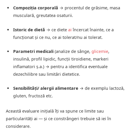
Compoziția corporală
→ procentul de grăsime, masa
musculară, greutatea osaturii.
Istoric de dietă
→ ce diete
ai
încercat înainte, ce a
funcționat și ce nu, ce ai tolerat/nu ai tolerat.
Parametri medicali
(analize de sânge,
glicemie
,
insulină, profil lipidic, funcții tiroidiene, markeri
inflamatori ș.a.) → pentru a identifica eventuale
dezechilibre sau limitări dietetice.
Sensibilități/ alergii alimentare
→ de exemplu lactoză,
gluten, fructoză etc.
Această evaluare inițială îți va spune ce limite sau
particularități ai — și ce constrângeri trebuie să iei în
considerare.