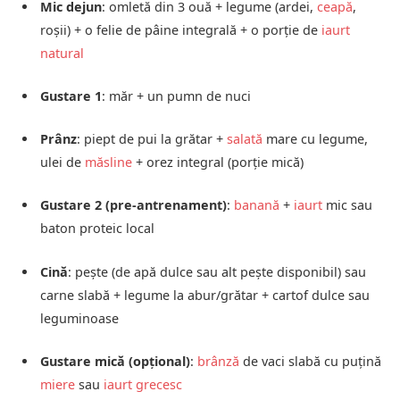
Mic dejun
: omletă din 3 ouă + legume (ardei,
ceapă
,
roșii) + o felie de pâine integrală + o porție de
iaurt
natural
Gustare 1
: măr + un pumn de nuci
Prânz
: piept de pui la grătar +
salată
mare cu legume,
ulei de
măsline
+ orez integral (porție mică)
Gustare 2 (pre‑antrenament)
:
banană
+
iaurt
mic sau
baton proteic local
Cină
: pește (de apă dulce sau alt pește disponibil) sau
carne slabă + legume la abur/grătar + cartof dulce sau
leguminoase
Gustare mică (opțional)
:
brânză
de vaci slabă cu puțină
miere
sau
iaurt grecesc