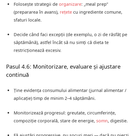
Folosește strategii de
organizare
: „meal prep”
(prepararea în avans),
rețete
cu ingrediente comune,
sfaturi locale.
Decide când faci excepții (de exemplu, o zi de răsfăț pe
săptămână), astfel încât să nu simți că dieta te
restricționează excesiv.
Pasul 4.6: Monitorizare, evaluare și ajustare
continuă
Ține evidența consumului alimentar (jurnal alimentar /
aplicație) timp de minim 2–4 săptămâni.
Monitorizează progresul: greutate, circumferințe,
compoziție corporală, stare de energie,
somn
, digestie.
Fă ajustări progressive, nu șocuri mari — dacă nu pierzi