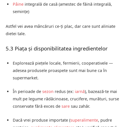
Pâine
integrală de casă (amestec de făină integrală,
semințe)
Astfel vei avea mâncăruri ce-ți plac, dar care sunt aliniate
dietei tale.
5.3 Piața și disponibilitatea ingredientelor
Explorează piețele locale, fermierii, cooperativele —
adesea produsele proaspete sunt mai bune ca în
supermarket.
În perioade de
sezon
redus (ex:
iarnă
), bazează-te mai
mult pe legume rădăcinoase, crucifere, murături, surse
conservate fără exces de
sare
sau zahăr.
Dacă vrei produse importate (
superalimente
, pudre