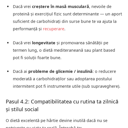
Dacă vrei
creștere în masă musculară
, nevoile de
proteină și exercițiul fizic sunt determinante — un aport
suficient de carbohidrați din surse bune te va ajuta la
performanță și
recuperare
.
Dacă vrei
longevitate
și promovarea sănătății pe
termen lung, o dietă mediteraneană sau plant based
pot fi soluții foarte bune.
Dacă ai
probleme de glicemie / insulină
: o reducere
moderată a carbohidraților sau adoptarea postului
intermitent pot fi instrumente utile (sub supraveghere).
Pasul 4.2: Compatibilitatea cu rutina ta zilnică
și stilul social
O dietă excelentă pe hârtie devine inutilă dacă nu se
potrivește cu viața ta reală. Întreabă-te: