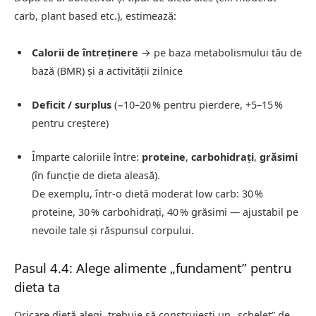
carb, plant based etc.), estimează:
Calorii de întreținere
→ pe baza metabolismului tău de
bază (BMR) și a activității zilnice
Deficit / surplus
(−10–20 % pentru pierdere, +5–15 %
pentru creștere)
Împarte caloriile între:
proteine
,
carbohidrați
,
grăsimi
(în funcție de dieta aleasă).
De exemplu, într-o dietă moderat low carb: 30 %
proteine, 30 % carbohidrați, 40 % grăsimi — ajustabil pe
nevoile tale și răspunsul corpului.
Pasul 4.4: Alege alimente „fundament” pentru
dieta ta
Oricare dietă alegi, trebuie să construiești un „schelet” de