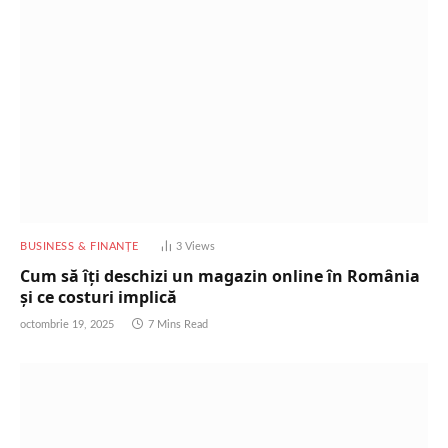
BUSINESS & FINANȚE
3
Views
Cum să îți deschizi un magazin online în România
și ce costuri implică
octombrie 19, 2025
7 Mins Read