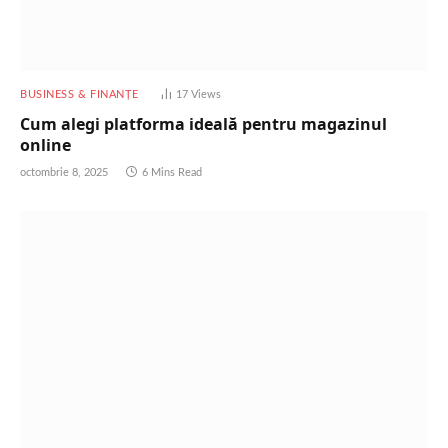
BUSINESS & FINANȚE
17
Views
Cum alegi platforma ideală pentru magazinul
online
octombrie 8, 2025
6 Mins Read