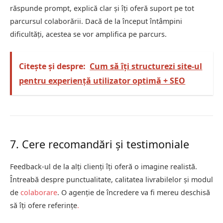
răspunde prompt, explică clar și îți oferă suport pe tot
parcursul colaborării. Dacă de la început întâmpini
dificultăți, acestea se vor amplifica pe parcurs.
Citește și despre:
Cum să îţi structurezi site-ul
pentru experienţă utilizator optimă + SEO
7. Cere recomandări și testimoniale
Feedback-ul de la alți clienți îți oferă o imagine realistă.
Întreabă despre punctualitate, calitatea livrabilelor și modul
de
colaborare
. O agenție de încredere va fi mereu deschisă
să îți ofere referințe
.