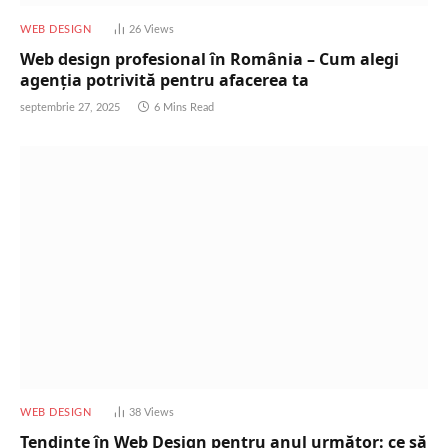
WEB DESIGN
26
Views
Web design profesional în România – Cum alegi
agenția potrivită pentru afacerea ta
septembrie 27, 2025
6 Mins Read
WEB DESIGN
38
Views
Tendințe în Web Design pentru anul următor: ce să