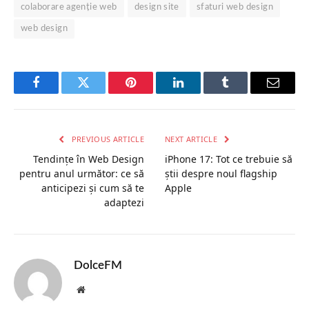
colaborare agenție web
design site
sfaturi web design
web design
Facebook
Twitter
Pinterest
LinkedIn
Tumblr
Email
PREVIOUS ARTICLE
NEXT ARTICLE
Tendințe în Web Design
iPhone 17: Tot ce trebuie să
pentru anul următor: ce să
știi despre noul flagship
anticipezi și cum să te
Apple
adaptezi
DolceFM
Website