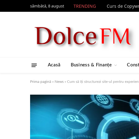
sâmbătă, 8 august
TRENDING
Acasă
Business & Finanțe
Const
Prima pagină
»
News
»
Cum să îţi structurezi site-ul pentru experie