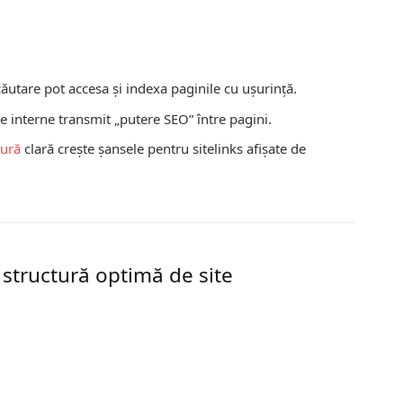
utare pot accesa şi indexa paginile cu uşurinţă.
e interne transmit „putere SEO” între pagini.
tură
clară crește șansele pentru sitelinks afișate de
o structură optimă de site