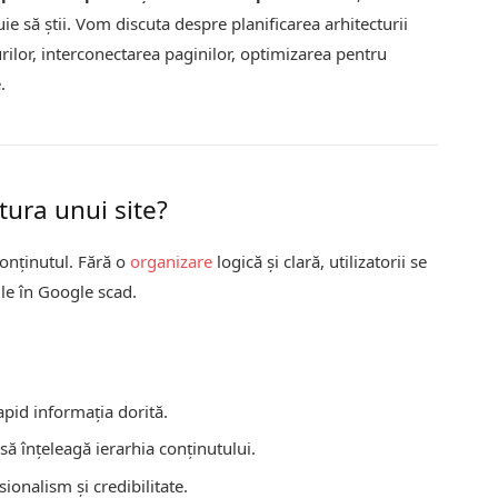
ie să știi. Vom discuta despre planificarea arhitecturii
urilor, interconectarea paginilor, optimizarea pentru
.
tura unui site?
conţinutul. Fără o
organizare
logică şi clară, utilizatorii se
ile în Google scad.
apid informaţia dorită.
 să înţeleagă ierarhia conţinutului.
ionalism și credibilitate.