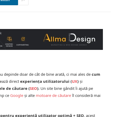
nkedIn
 nu depinde doar de cât de bine arată, ci mai ales de
cum
ţează direct
experienţa utilizatorului (
UX
)
şi
le de căutare (
SEO
)
. Un site bine gândit îi ajută pe
imp ce
Google
și alte
motoare de căutare
îl consideră mai
ul pentru experienţă utilizator optimă + SEO
, acest