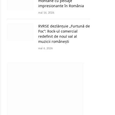
montane cu peisaje
impresionante în România
mai 16, 2026
RVRSE dezlănțuie „Furtună de
Foc”: Rock-ul comercial
redefinit de noul val al
muzicii românești
mai 6, 2026