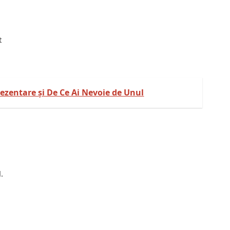
t
rezentare și De Ce Ai Nevoie de Unul
.