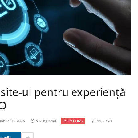
 site-ul pentru experienţă
EO
embrie 20, 2025
5 Mins Read
11
Views
MARKETING