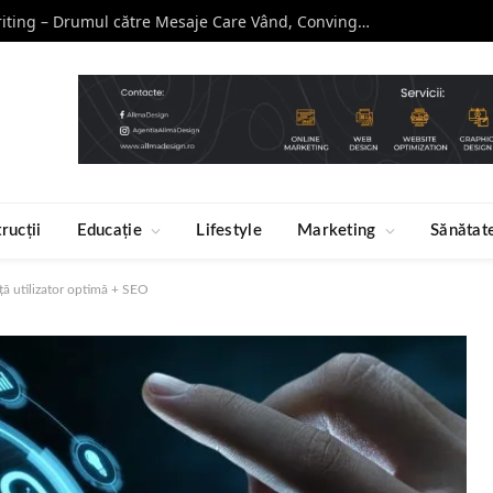
Curs de Copywriting – Drumul către Mesaje Care Vând, Conving și Construiesc Branduri Puternice
rucții
Educație
Lifestyle
Marketing
Sănătat
nţă utilizator optimă + SEO