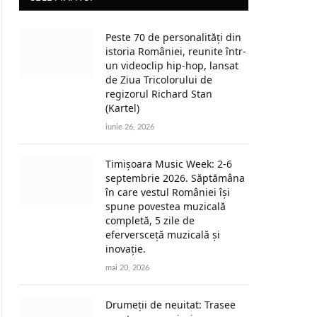
Peste 70 de personalități din
istoria României, reunite într-
un videoclip hip-hop, lansat
de Ziua Tricolorului de
regizorul Richard Stan
(Kartel)
iunie 26, 2026
Timișoara Music Week: 2-6
septembrie 2026. Săptămâna
în care vestul României își
spune povestea muzicală
completă, 5 zile de
eferversceță muzicală și
inovație.
mai 20, 2026
Drumeții de neuitat: Trasee