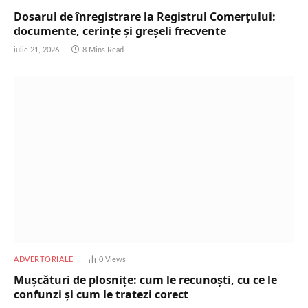
Dosarul de înregistrare la Registrul Comerțului:
documente, cerințe și greșeli frecvente
iulie 21, 2026
8 Mins Read
ADVERTORIALE
0
Views
Mușcături de plosnițe: cum le recunoști, cu ce le
confunzi și cum le tratezi corect