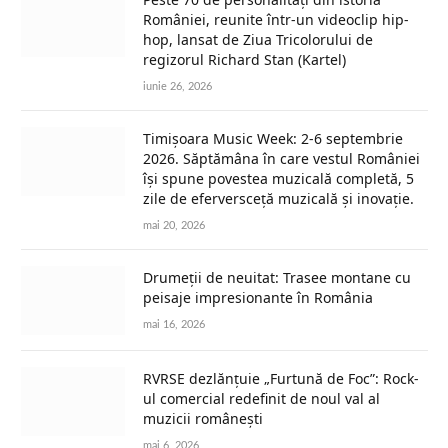
României, reunite într-un videoclip hip-
hop, lansat de Ziua Tricolorului de
regizorul Richard Stan (Kartel)
iunie 26, 2026
Timișoara Music Week: 2-6 septembrie
2026. Săptămâna în care vestul României
își spune povestea muzicală completă, 5
zile de eferversceță muzicală și inovație.
mai 20, 2026
Drumeții de neuitat: Trasee montane cu
peisaje impresionante în România
mai 16, 2026
RVRSE dezlănțuie „Furtună de Foc”: Rock-
ul comercial redefinit de noul val al
muzicii românești
mai 6, 2026