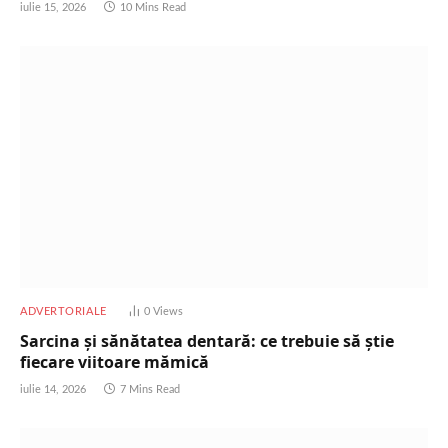
iulie 15, 2026
10 Mins Read
ADVERTORIALE
0
Views
Sarcina și sănătatea dentară: ce trebuie să știe
fiecare viitoare mămică
iulie 14, 2026
7 Mins Read