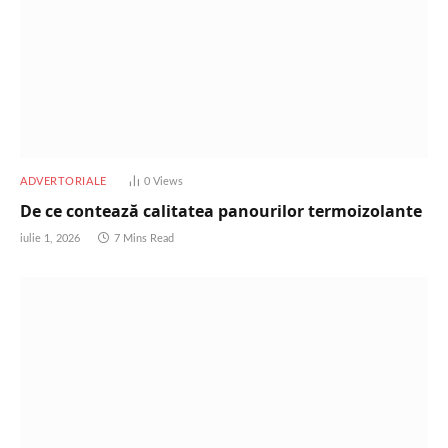
ADVERTORIALE
0
Views
De ce contează calitatea panourilor termoizolante
iulie 1, 2026
7 Mins Read