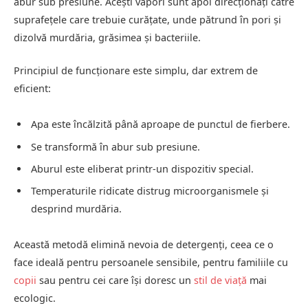
abur sub presiune. Acești vapori sunt apoi direcționați către
suprafețele care trebuie curățate, unde pătrund în pori și
dizolvă murdăria, grăsimea și bacteriile.
Principiul de funcționare este simplu, dar extrem de
eficient:
Apa este încălzită până aproape de punctul de fierbere.
Se transformă în abur sub presiune.
Aburul este eliberat printr-un dispozitiv special.
Temperaturile ridicate distrug microorganismele și
desprind murdăria.
Această metodă elimină nevoia de detergenți, ceea ce o
face ideală pentru persoanele sensibile, pentru familiile cu
copii
sau pentru cei care își doresc un
stil de viață
mai
ecologic.