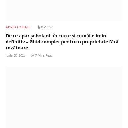
ADVERTORIALE
0
Views
De ce apar șobolanii în curte și cum îi elimini
definitiv – Ghid complet pentru o proprietate fără
rozătoare
iunie 30, 2026
7 Mins Read