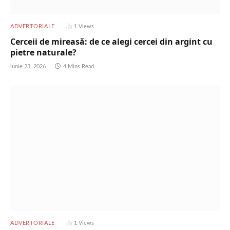
ADVERTORIALE
1
Views
Cerceii de mireasă: de ce alegi cercei din argint cu
pietre naturale?
iunie 23, 2026
4 Mins Read
ADVERTORIALE
1
Views