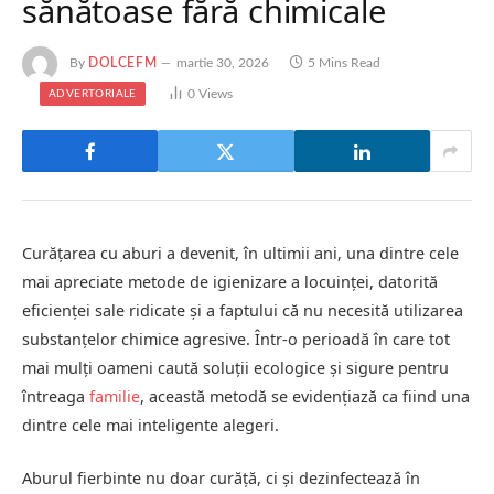
sănătoase fără chimicale
By
DOLCEFM
martie 30, 2026
5 Mins Read
0
Views
ADVERTORIALE
Curățarea cu aburi a devenit, în ultimii ani, una dintre cele
mai apreciate metode de igienizare a locuinței, datorită
eficienței sale ridicate și a faptului că nu necesită utilizarea
substanțelor chimice agresive. Într-o perioadă în care tot
mai mulți oameni caută soluții ecologice și sigure pentru
întreaga
familie
, această metodă se evidențiază ca fiind una
dintre cele mai inteligente alegeri.
Aburul fierbinte nu doar curăță, ci și dezinfectează în