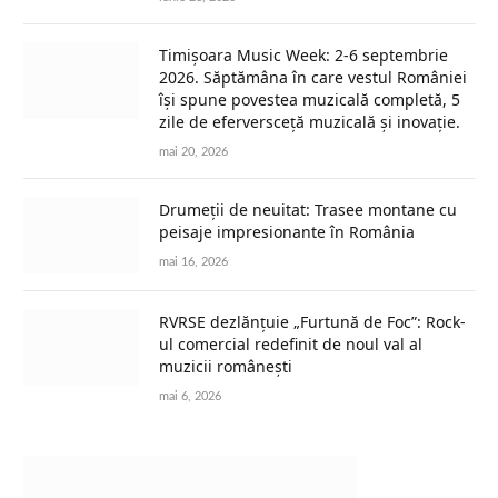
Timișoara Music Week: 2-6 septembrie
2026. Săptămâna în care vestul României
își spune povestea muzicală completă, 5
zile de eferversceță muzicală și inovație.
mai 20, 2026
Drumeții de neuitat: Trasee montane cu
peisaje impresionante în România
mai 16, 2026
RVRSE dezlănțuie „Furtună de Foc”: Rock-
ul comercial redefinit de noul val al
muzicii românești
mai 6, 2026