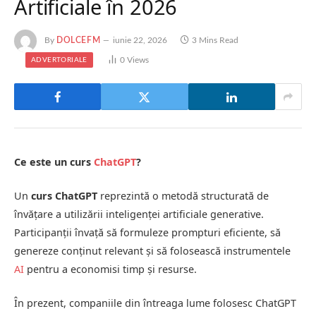
Artificiale în 2026
By
DOLCEFM
iunie 22, 2026
3 Mins Read
0
Views
ADVERTORIALE
Ce este un curs
ChatGPT
?
Un
curs ChatGPT
reprezintă o metodă structurată de
învățare a utilizării inteligenței artificiale generative.
Participanții învață să formuleze prompturi eficiente, să
genereze conținut relevant și să folosească instrumentele
AI
pentru a economisi timp și resurse.
În prezent, companiile din întreaga lume folosesc ChatGPT