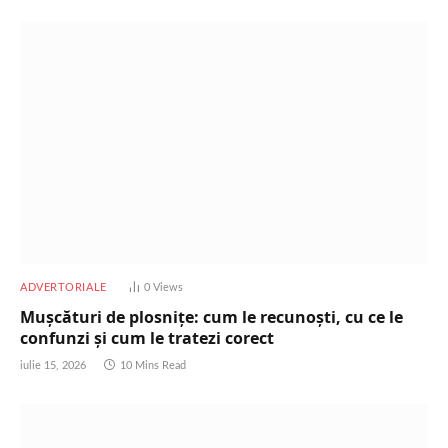
ADVERTORIALE
0
Views
Mușcături de plosnițe: cum le recunoști, cu ce le
confunzi și cum le tratezi corect
iulie 15, 2026
10 Mins Read