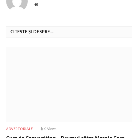
Website
CITEȘTE ȘI DESPRE....
ADVERTORIALE
0
Views
Curs de Copywriting – Drumul către Mesaje Care