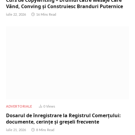
Vând, Conving și Construiesc Branduri Puternice
iulie 22, 2026
16 Mins Read
ADVERTORIALE
0
Views
Dosarul de înregistrare la Registrul Comerțului:
documente, cerințe și greșeli frecvente
iulie 21, 2026
8 Mins Read