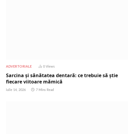
ADVERTORIALE
0
Views
Sarcina și sănătatea dentară: ce trebuie să știe
fiecare viitoare mămică
iulie 14, 2026
7 Mins Read