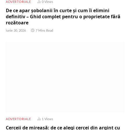
ADVERTORIALE
0
Views
De ce apar șobolanii în curte și cum îi elimini
definitiv – Ghid complet pentru o proprietate fără
rozătoare
iunie 30, 2026
7 Mins Read
ADVERTORIALE
1
Views
Cerceii de mireasă: de ce alegi cercei din argint cu