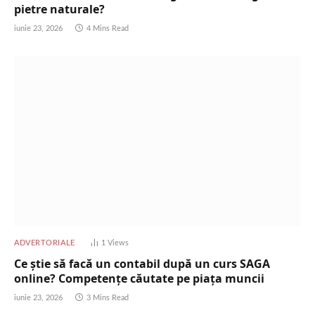
pietre naturale?
iunie 23, 2026
4 Mins Read
ADVERTORIALE
1
Views
Ce știe să facă un contabil după un curs SAGA
online? Competențe căutate pe piața muncii
iunie 23, 2026
3 Mins Read