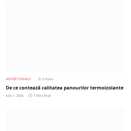
ADVERTORIALE
0
Views
De ce contează calitatea panourilor termoizolante
iulie 1, 2026
7 Mins Read