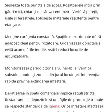
Sigilează toate punctele de acces. Rozătoarele intră prin
găuri mici, chiar și de câțiva centimetri. Verifică pereții,
ușile și ferestrele. Folosește materiale rezistente pentru
etanșare.
Menține curățenia constantă. Spațiile dezordonate oferă
adăpost ideal pentru rozătoare. Organizează obiectele și
evită acumulările inutile. Astfel reduci locurile de
ascunzătoare.
Monitorizează periodic zonele vulnerabile. Verifică
subsolul, podul și zonele din jurul locuinței. Intervenția
rapidă previne extinderea infestării.
Deratizarea în spații comerciale implică reguli stricte.
Restaurantele, depozitele și unitățile de producție trebuie
să respecte standarde de
igienă
. Orice infestare afectează