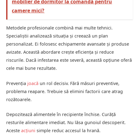
mobilier de dormitor la comandă pentru
camere mici?
Metodele profesionale combină mai multe tehnici.
Specialiștii analizează situația și creează un plan
personalizat. Ei folosesc echipamente avansate și produse
avizate. Această abordare crește eficiența și reduce
riscurile. Dacă infestarea este severă, această opțiune oferă
cele mai bune rezultate.
Prevenția
joacă
un rol decisiv. Fără măsuri preventive,
problema reapare. Trebuie să elimini factorii care atrag
rozătoarele.
Depozitează alimentele în recipiente închise. Curăță
resturile alimentare imediat. Nu lăsa gunoiul descoperit.
Aceste
acțiuni
simple reduc accesul la hrană.