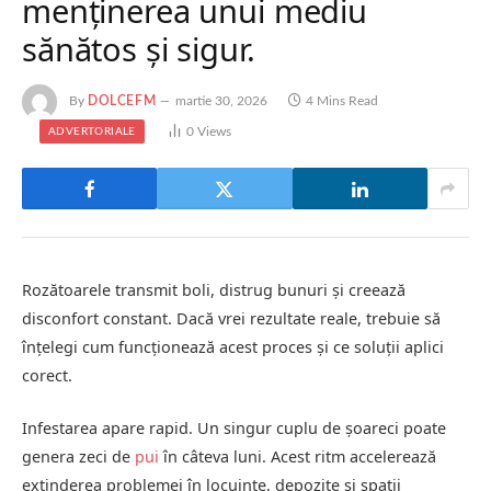
menținerea unui mediu
sănătos și sigur.
By
DOLCEFM
martie 30, 2026
4 Mins Read
0
Views
ADVERTORIALE
Rozătoarele transmit boli, distrug bunuri și creează
disconfort constant. Dacă vrei rezultate reale, trebuie să
înțelegi cum funcționează acest proces și ce soluții aplici
corect.
Infestarea apare rapid. Un singur cuplu de șoareci poate
genera zeci de
pui
în câteva luni. Acest ritm accelerează
extinderea problemei în locuințe, depozite și spații