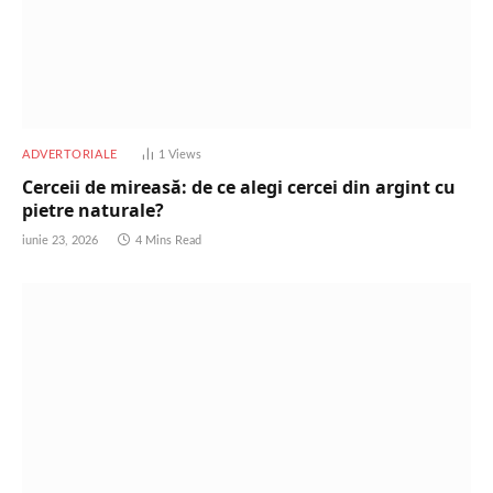
ADVERTORIALE
1
Views
Cerceii de mireasă: de ce alegi cercei din argint cu
pietre naturale?
iunie 23, 2026
4 Mins Read