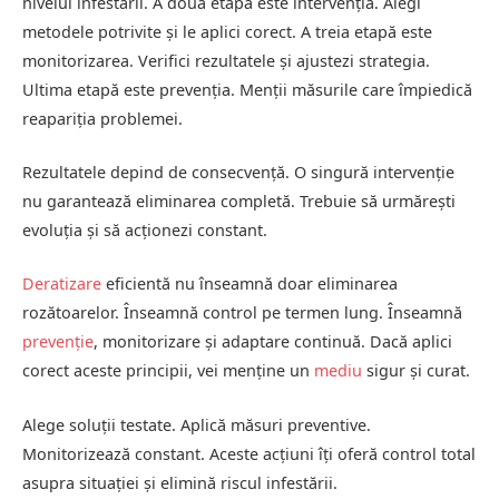
nivelul infestării. A doua etapă este intervenția. Alegi
metodele potrivite și le aplici corect. A treia etapă este
monitorizarea. Verifici rezultatele și ajustezi strategia.
Ultima etapă este prevenția. Menții măsurile care împiedică
reapariția problemei.
Rezultatele depind de consecvență. O singură intervenție
nu garantează eliminarea completă. Trebuie să urmărești
evoluția și să acționezi constant.
Deratizare
eficientă nu înseamnă doar eliminarea
rozătoarelor. Înseamnă control pe termen lung. Înseamnă
prevenție
, monitorizare și adaptare continuă. Dacă aplici
corect aceste principii, vei menține un
mediu
sigur și curat.
Alege soluții testate. Aplică măsuri preventive.
Monitorizează constant. Aceste acțiuni îți oferă control total
asupra situației și elimină riscul infestării.