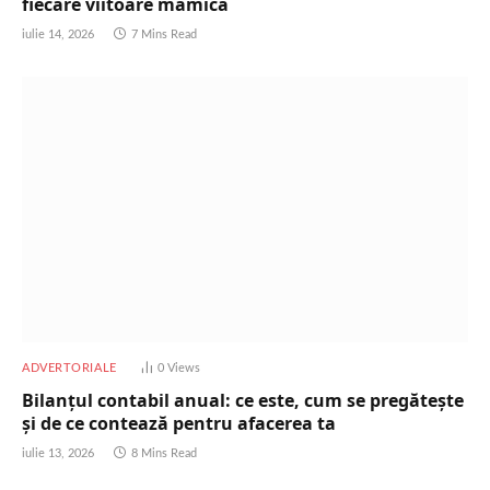
fiecare viitoare mămică
iulie 14, 2026
7 Mins Read
ADVERTORIALE
0
Views
Bilanțul contabil anual: ce este, cum se pregătește
și de ce contează pentru afacerea ta
iulie 13, 2026
8 Mins Read