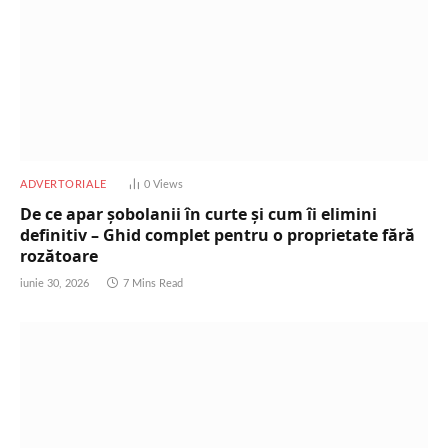
ADVERTORIALE
0
Views
De ce apar șobolanii în curte și cum îi elimini
definitiv – Ghid complet pentru o proprietate fără
rozătoare
iunie 30, 2026
7 Mins Read