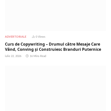
ADVERTORIALE
0
Views
Curs de Copywriting – Drumul către Mesaje Care
Vând, Conving și Construiesc Branduri Puternice
iulie 22, 2026
16 Mins Read