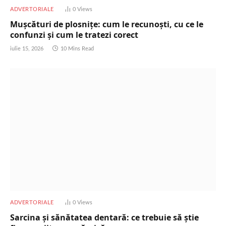
ADVERTORIALE
0
Views
Mușcături de plosnițe: cum le recunoști, cu ce le
confunzi și cum le tratezi corect
iulie 15, 2026
10 Mins Read
ADVERTORIALE
0
Views
Sarcina și sănătatea dentară: ce trebuie să știe