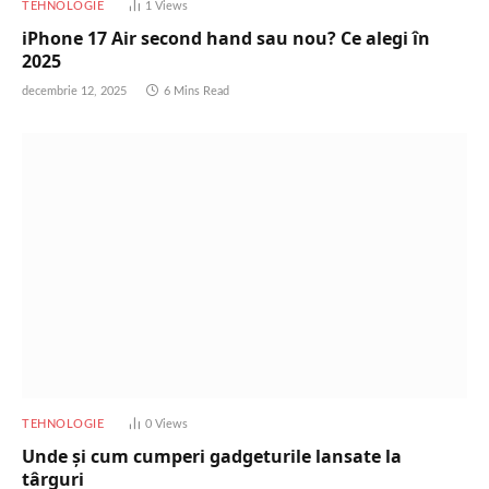
TEHNOLOGIE
1
Views
iPhone 17 Air second hand sau nou? Ce alegi în
2025
decembrie 12, 2025
6 Mins Read
TEHNOLOGIE
0
Views
Unde și cum cumperi gadgeturile lansate la
târguri