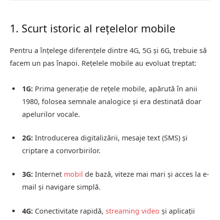
1. Scurt istoric al rețelelor mobile
Pentru a înțelege diferențele dintre 4G, 5G și 6G, trebuie să
facem un pas înapoi. Rețelele mobile au evoluat treptat:
1G:
Prima generație de rețele mobile, apărută în anii
1980, folosea semnale analogice și era destinată doar
apelurilor vocale.
2G:
Introducerea digitalizării, mesaje text (SMS) și
criptare a convorbirilor.
3G:
Internet
mobil
de bază, viteze mai mari și acces la e-
mail și navigare simplă.
4G:
Conectivitate rapidă,
streaming video
și aplicații