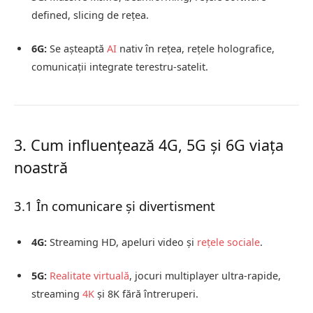
defined, slicing de rețea.
6G:
Se așteaptă
AI
nativ în rețea, rețele holografice,
comunicații integrate terestru-satelit.
3. Cum influențează 4G, 5G și 6G viața
noastră
3.1 În comunicare și divertisment
4G:
Streaming HD, apeluri video și
rețele sociale
.
5G:
Realitate virtuală
, jocuri multiplayer ultra-rapide,
streaming
4K
și 8K fără întreruperi.