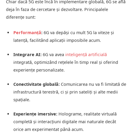
Chiar dacă 5G este încă în implementare globală, 6G se află
deja în faza de cercetare și dezvoltare. Principalele
diferențe sunt:
Performanță
:
6G va depăși cu mult 5G la viteze și
latență, facilitând aplicații imposibile acum.
Integrare AI:
6G va avea
inteligență artificială
integrată, optimizând rețelele în timp real și oferind
experiențe personalizate.
Conectivitate globală:
Comunicarea nu va fi limitată de
infrastructură terestră, ci și prin sateliți și alte medii
spațiale.
Experiențe imersive:
Holograme, realitate virtuală
completă și interacțiuni digitale mai naturale decât
orice am experimentat până acum.