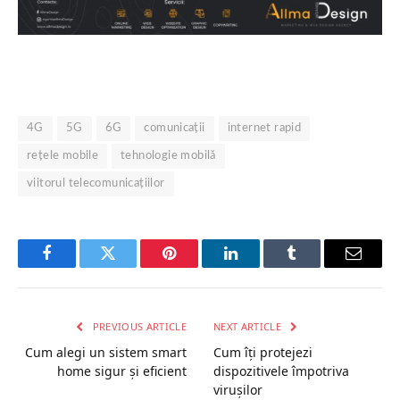
4G
5G
6G
comunicații
internet rapid
rețele mobile
tehnologie mobilă
viitorul telecomunicațiilor
Facebook
Twitter
Pinterest
LinkedIn
Tumblr
Email
PREVIOUS ARTICLE
NEXT ARTICLE
Cum alegi un sistem smart
Cum îți protejezi
home sigur și eficient
dispozitivele împotriva
virușilor