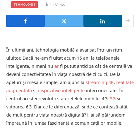
11
Views
TEHNOLOGIE
În ultimii ani, tehnologia mobilă a avansat într-un ritm
uluitor. Dacă ne-am fi uitat acum 15 ani la telefoanele
inteligente, nimeni nu
ar
fi putut anticipa cât de centrală va
deveni conectivitatea în viața noastră de zi cu zi. De la
apeluri și mesaje simple, am ajuns la
streaming 4K
,
realitate
augmentată
și
dispozitive inteligente
interconectate. În
centrul acestei revoluții stau rețelele mobile: 4G,
5G
și
viitoarea 6G. Dar ce le diferențiază, și de ce contează atât
de mult pentru viața noastră digitală? Hai să pătrundem
împreună în lumea fascinantă a comunicațiilor mobile.