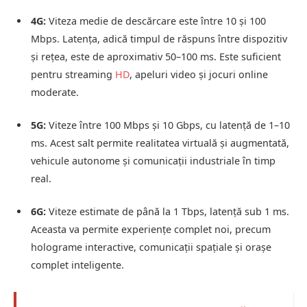
4G:
Viteza medie de descărcare este între 10 și 100
Mbps. Latența, adică timpul de răspuns între dispozitiv
și rețea, este de aproximativ 50–100 ms. Este suficient
pentru streaming
HD
, apeluri video și jocuri online
moderate.
5G:
Viteze între 100 Mbps și 10 Gbps, cu latență de 1–10
ms. Acest salt permite realitatea virtuală și augmentată,
vehicule autonome și comunicații industriale în timp
real.
6G:
Viteze estimate de până la 1 Tbps, latență sub 1 ms.
Aceasta va permite experiențe complet noi, precum
holograme interactive, comunicații spațiale și orașe
complet inteligente.