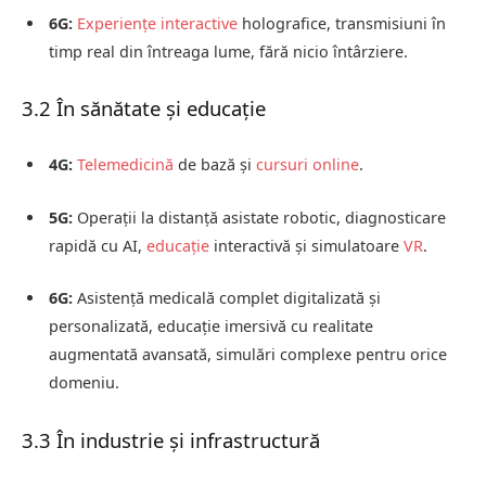
6G:
Experiențe interactive
holografice, transmisiuni în
timp real din întreaga lume, fără nicio întârziere.
3.2 În sănătate și educație
4G:
Telemedicină
de bază și
cursuri online
.
5G:
Operații la distanță asistate robotic, diagnosticare
rapidă cu AI,
educație
interactivă și simulatoare
VR
.
6G:
Asistență medicală complet digitalizată și
personalizată, educație imersivă cu realitate
augmentată avansată, simulări complexe pentru orice
domeniu.
3.3 În industrie și infrastructură