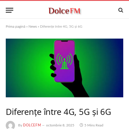
Prima pagină
»
News
»
Diferențe între 4G, 5G și 6G
Diferențe între 4G, 5G și 6G
By
DOLCEFM
octombrie 8, 2025
5 Mins Read