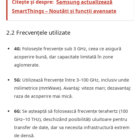
Citește și despre:
Samsung actualizează
SmartThings – Noutăți și funcții avansate
2.2 Frecvențele utilizate
4G:
Folosește frecvențe sub 3 GHz, ceea ce asigură
acoperire bună, dar capacitate limitată în zone
aglomerate.
5G:
Utilizează frecvențe între 3–100 GHz, inclusiv unde
milimetrice (mmWave). Avantaj: viteze mari; dezavantaj:
raza de acoperire mai mică.
6G:
Se așteaptă să folosească frecvențe terahertz (100
GHz–10 THz), deschizând posibilități uluitoare pentru
transfer de date, dar va necesita infrastructură extrem
de densă.