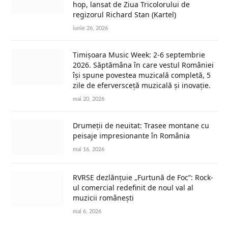
hop, lansat de Ziua Tricolorului de
regizorul Richard Stan (Kartel)
iunie 26, 2026
Timișoara Music Week: 2-6 septembrie
2026. Săptămâna în care vestul României
își spune povestea muzicală completă, 5
zile de eferversceță muzicală și inovație.
mai 20, 2026
Drumeții de neuitat: Trasee montane cu
peisaje impresionante în România
mai 16, 2026
RVRSE dezlănțuie „Furtună de Foc”: Rock-
ul comercial redefinit de noul val al
muzicii românești
mai 6, 2026