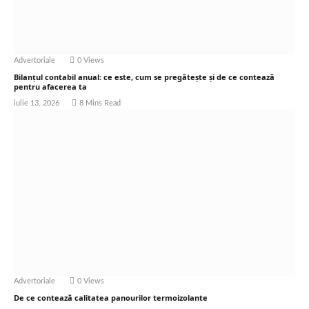
Advertoriale
0
Views
Bilanțul contabil anual: ce este, cum se pregătește și de ce contează
pentru afacerea ta
iulie 13, 2026
8 Mins Read
Advertoriale
0
Views
De ce contează calitatea panourilor termoizolante