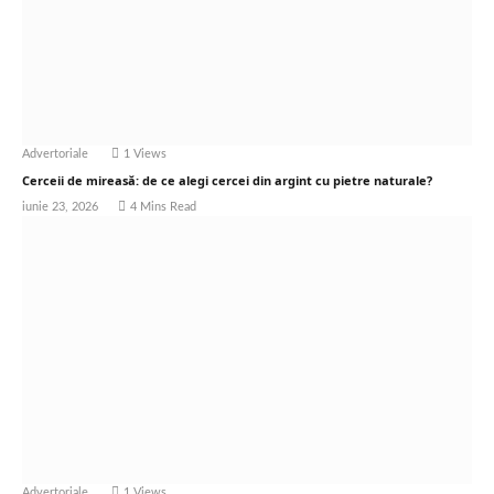
Advertoriale
1
Views
Cerceii de mireasă: de ce alegi cercei din argint cu pietre naturale?
iunie 23, 2026
4 Mins Read
Advertoriale
1
Views