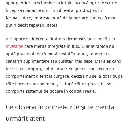
apar pierderi la schimbarea lotului și dacă opririle scurte
încep să mănânce din ritmul real al producției. În
farmaceutice, impresia bună de la pornire contează mai
puțin decât repetabilitatea.
Aici apare și diferența dintre o demonstrație reușită și o
investiție
care merită integrată în flux. O linie rapidă nu
ajută prea mult dacă mută costul în rebut, reumplere,
cântăriri suplimentare sau curățări mai dese. Mai ales când
lucrezi cu siropuri, soluții orale, suspensii sau seruri cu
comportament diferit la curgere, decizia nu se ia doar după
câte flacoane ies pe minut, ci după cât de previzibil se
comportă sistemul de dozare în condiții reale.
Ce observi în primele zile și ce merită
urmărit atent