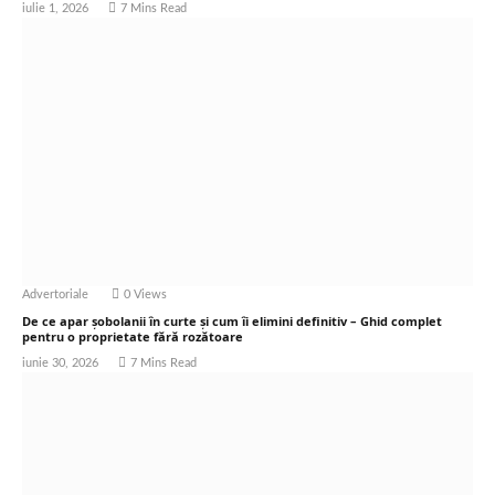
iulie 1, 2026
7 Mins Read
Advertoriale
0
Views
De ce apar șobolanii în curte și cum îi elimini definitiv – Ghid complet
pentru o proprietate fără rozătoare
iunie 30, 2026
7 Mins Read