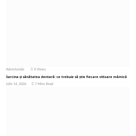
Advertoriale
0
Views
Sarcina și sănătatea dentară: ce trebuie să știe fiecare viitoare mămică
iulie 14, 2026
7 Mins Read