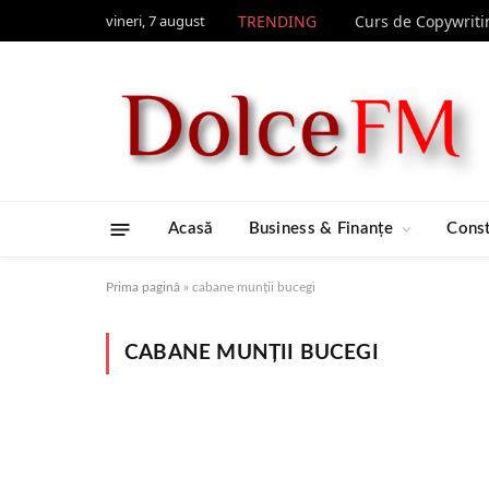
vineri, 7 august
TRENDING
Acasă
Business & Finanțe
Const
Prima pagină
»
cabane munții bucegi
CABANE MUNȚII BUCEGI