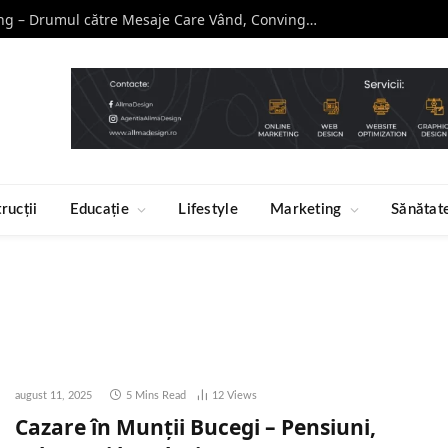
Curs de Copywriting – Drumul către Mesaje Care Vând, Conving și Construiesc Branduri Puternice
rucții
Educație
Lifestyle
Marketing
Sănătat
august 11, 2025
5 Mins Read
12
Views
Cazare în Munții Bucegi – Pensiuni,