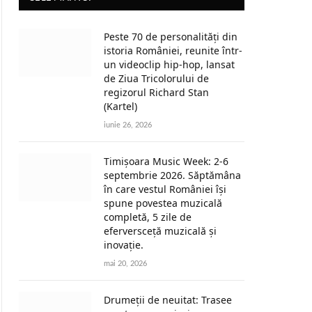
Peste 70 de personalități din
istoria României, reunite într-
un videoclip hip-hop, lansat
de Ziua Tricolorului de
regizorul Richard Stan
(Kartel)
iunie 26, 2026
Timișoara Music Week: 2-6
septembrie 2026. Săptămâna
în care vestul României își
spune povestea muzicală
completă, 5 zile de
eferversceță muzicală și
inovație.
mai 20, 2026
Drumeții de neuitat: Trasee