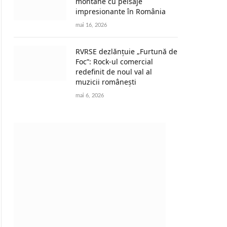
montane cu peisaje
impresionante în România
mai 16, 2026
RVRSE dezlănțuie „Furtună de
Foc”: Rock-ul comercial
redefinit de noul val al
muzicii românești
mai 6, 2026