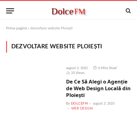
Prima pagină
»
dezvoltare website Ploiești
DEZVOLTARE WEBSITE PLOIEȘTI
august 3, 2025
6 Mins Read
33
Views
De Ce Să Alegi o Agenție
de Web Design Locală din
Ploiești
By
DOLCEFM
august 3, 2025
WEB DESIGN