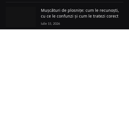
Mușcături de plosnițe: cum le recunoști,
cu ce le confunzi și cum le tratezi corect
iulie 15, 2026
Facebook
POLITICĂ COOKIES
TERMENI ȘI CONDIȚII
PRELUCRAREA DATELOR
POLITICĂ GDPR
POLITICA EDITORIALĂ
CONTACT
© 2026 DolceFM. Toate drepturile rezervate.