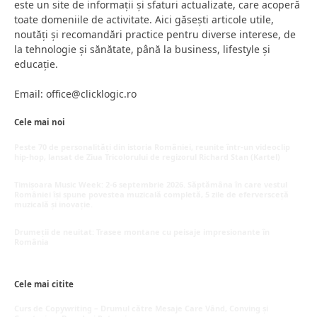
este un site de informații și sfaturi actualizate, care acoperă
toate domeniile de activitate. Aici găsești articole utile,
noutăți și recomandări practice pentru diverse interese, de
la tehnologie și sănătate, până la business, lifestyle și
educație.
Email: office@clicklogic.ro
Cele mai noi
Peste 70 de personalități din istoria României, reunite într-un videoclip
hip-hop, lansat de Ziua Tricolorului de regizorul Richard Stan (Kartel)
iunie 26, 2026
Timișoara Music Week: 2-6 septembrie 2026. Săptămâna în care vestul
României își spune povestea muzicală completă, 5 zile de eferversceță
muzicală și inovație.
mai 20, 2026
Drumeții de neuitat: Trasee montane cu peisaje impresionante în
România
mai 16, 2026
Cele mai citite
Curs de Copywriting – Drumul către Mesaje Care Vând, Conving și