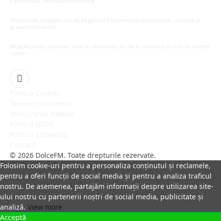
Construiesc Branduri Puternice
iulie 22, 2026
Dosarul de înregistrare la Registrul Comerțului: documente, cerințe și
greșeli frecvente
iulie 21, 2026
Mușcături de plosnițe: cum le recunoști, cu ce le confunzi și cum le tratezi
corect
iulie 15, 2026
Facebook
Politică Cookies
Termeni și condiții
Prelucrarea datelor
Politică GDPR
Politica Editorială
Contact
© 2026 DolceFM. Toate drepturile rezervate.
Folosim cookie-uri pentru a personaliza conținutul și reclamele,
pentru a oferi funcții de social media și pentru a analiza traficul
nostru. De asemenea, partajăm informații despre utilizarea site-
ului nostru cu partenerii noștri de social media, publicitate și
analiză.
View more
Acceptă