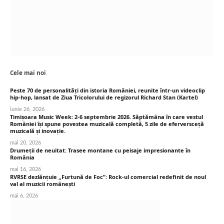
Cele mai noi
Peste 70 de personalități din istoria României, reunite într-un videoclip
hip-hop, lansat de Ziua Tricolorului de regizorul Richard Stan (Kartel)
iunie 26, 2026
Timișoara Music Week: 2-6 septembrie 2026. Săptămâna în care vestul
României își spune povestea muzicală completă, 5 zile de eferversceță
muzicală și inovație.
mai 20, 2026
Drumeții de neuitat: Trasee montane cu peisaje impresionante în
România
mai 16, 2026
RVRSE dezlănțuie „Furtună de Foc”: Rock-ul comercial redefinit de noul
val al muzicii românești
mai 6, 2026