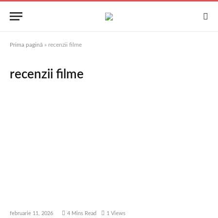
Prima pagină
»
recenzii filme
recenzii filme
februarie 11, 2026
4 Mins Read
1
Views