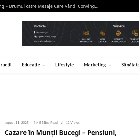
Curs de Copywriting – Drumul către Mesaje Care Vând, Conving și Construiesc Branduri Puternice
rucții
Educație
Lifestyle
Marketing
Sănătat
august 11, 2025
5 Mins Read
12
Views
Cazare în Munții Bucegi – Pensiuni,