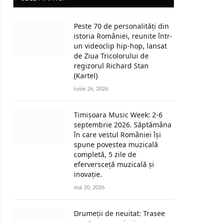
Peste 70 de personalități din
istoria României, reunite într-
un videoclip hip-hop, lansat
de Ziua Tricolorului de
regizorul Richard Stan
(Kartel)
iunie 26, 2026
Timișoara Music Week: 2-6
septembrie 2026. Săptămâna
în care vestul României își
spune povestea muzicală
completă, 5 zile de
eferversceță muzicală și
inovație.
mai 20, 2026
Drumeții de neuitat: Trasee