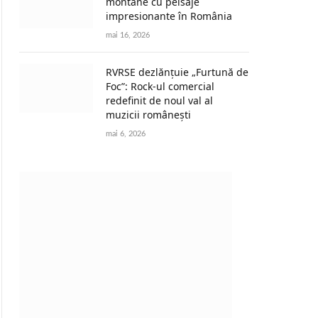
montane cu peisaje
impresionante în România
mai 16, 2026
RVRSE dezlănțuie „Furtună de
Foc”: Rock-ul comercial
redefinit de noul val al
muzicii românești
mai 6, 2026