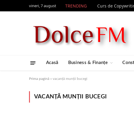
vineri, 7 august
TRENDING
Acasă
Business & Finanțe
Const
Prima pagină
»
vacanță munții bucegi
VACANȚĂ MUNȚII BUCEGI