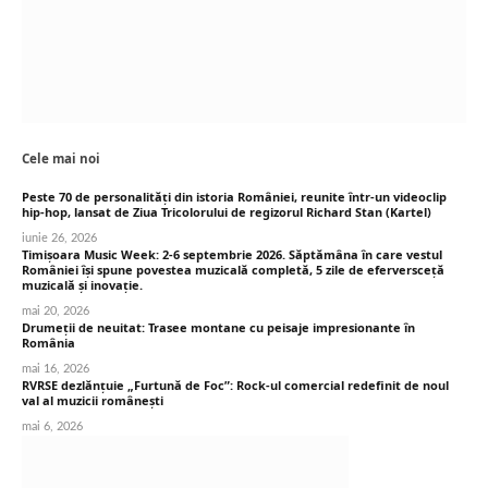
Cele mai noi
Peste 70 de personalități din istoria României, reunite într-un videoclip
hip-hop, lansat de Ziua Tricolorului de regizorul Richard Stan (Kartel)
iunie 26, 2026
Timișoara Music Week: 2-6 septembrie 2026. Săptămâna în care vestul
României își spune povestea muzicală completă, 5 zile de eferversceță
muzicală și inovație.
mai 20, 2026
Drumeții de neuitat: Trasee montane cu peisaje impresionante în
România
mai 16, 2026
RVRSE dezlănțuie „Furtună de Foc”: Rock-ul comercial redefinit de noul
val al muzicii românești
mai 6, 2026