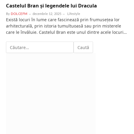
Castelul Bran și legendele lui Dracula
By
DOLCEFM
decembrie 12, 2025
Lifestyle
Există locuri în lume care fascinează prin frumusețea lor
arhitecturală, prin istoria tumultuoasă sau prin misterele
care le învăluie. Castelul Bran este unul dintre acele locuri…