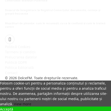
Construiesc Branduri Puternice
iulie 22, 2026
Dosarul de înregistrare la Registrul Comerțului: documente, cerințe și
greșeli frecvente
iulie 21, 2026
Mușcături de plosnițe: cum le recunoști, cu ce le confunzi și cum le tratezi
corect
iulie 15, 2026
Facebook
Politică Cookies
Termeni și condiții
Prelucrarea datelor
Politică GDPR
Politica Editorială
Contact
© 2026 DolceFM. Toate drepturile rezervate.
Folosim cookie-uri pentru a personaliza conținutul și reclamele,
pentru a oferi funcții de social media și pentru a analiza traficul
nostru. De asemenea, partajăm informații despre utilizarea site-
ului nostru cu partenerii noștri de social media, publicitate și
analiză.
View more
Acceptă