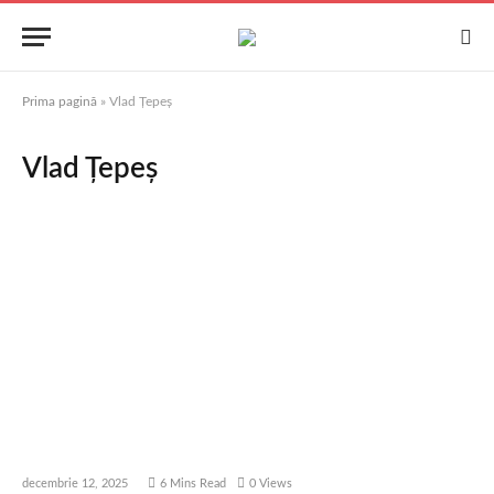
Prima pagină
»
Vlad Țepeș
Vlad Țepeș
decembrie 12, 2025
6 Mins Read
0
Views