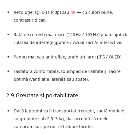
Rezoluție: QHD (1440p) sau
4K
— cu culori bune,
contrast ridicat.
Rată de refresh mai mare (120 Hz / 165 Hz) poate ajuta la
rularea de interfețe grafice / vizualizări AI interactive.
Panou mat sau antireflex, unghiuri largi (IPS / OLED).
Tastatură confortabilă, touchpad de calitate și răcire
optimă (ventilație laterală sau spate).
2.9 Greutate și portabilitate
Dacă laptopul va fi transportat frecvent, caută modele
cu greutate sub 2,5–3 kg, dar acceptă că unele
compromisuri pe răcire trebuie făcute.