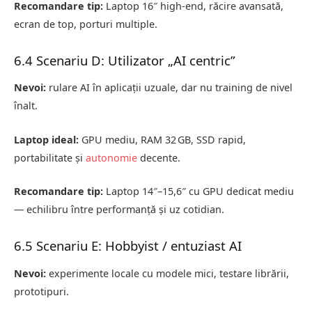
Recomandare tip:
Laptop 16″ high-end, răcire avansată,
ecran de top, porturi multiple.
6.4 Scenariu D: Utilizator „AI centric”
Nevoi:
rulare AI în aplicații uzuale, dar nu training de nivel
înalt.
Laptop ideal:
GPU mediu, RAM 32 GB, SSD rapid,
portabilitate și
autonomie
decente.
Recomandare tip:
Laptop 14″–15,6″ cu GPU dedicat mediu
— echilibru între performanță și uz cotidian.
6.5 Scenariu E: Hobbyist / entuziast AI
Nevoi:
experimente locale cu modele mici, testare librării,
prototipuri.