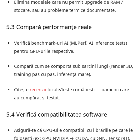
Elimină modelele care nu permit upgrade de RAM /
stocare, sau au probleme termice documentate.
5.3 Compară performanțe reale
Verifică benchmark-uri AI (MLPerf, AI inference tests)
pentru GPU-urile respective.
Compară cum se comportă sub sarcini lungi (render 3D,
training pas cu pas, inferență mare).
Citește
recenzii
locale/teste românești — oamenii care
au cumpărat și testat.
5.4 Verifică compatibilitatea software
Asigură-te că GPU-ul e compatibil cu librăriile pe care le
folosești (ex: GPU NVIDIA → CUDA, cuDNN, TensorRT).