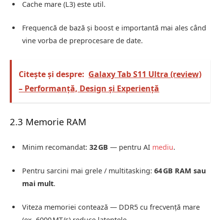
Cache mare (L3) este util.
Frequencă de bază și boost e importantă mai ales când
vine vorba de preprocesare de date.
Citește și despre:
Galaxy Tab S11 Ultra (review)
– Performanță, Design și Experiență
2.3 Memorie RAM
Minim recomandat:
32 GB
— pentru AI
mediu
.
Pentru sarcini mai grele / multitasking:
64 GB RAM sau
mai mult
.
Viteza memoriei contează — DDR5 cu frecvență mare
(ex. 6000 MT/s) reduce latențele.