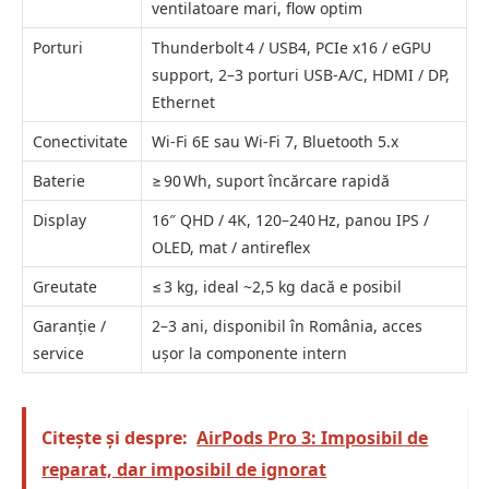
ventilatoare mari, flow optim
Porturi
Thunderbolt 4 / USB4, PCIe x16 / eGPU
support, 2–3 porturi USB-A/C, HDMI / DP,
Ethernet
Conectivitate
Wi-Fi 6E sau Wi-Fi 7, Bluetooth 5.x
Baterie
≥ 90 Wh, suport încărcare rapidă
Display
16″ QHD / 4K, 120–240 Hz, panou IPS /
OLED, mat / antireflex
Greutate
≤ 3 kg, ideal ~2,5 kg dacă e posibil
Garanție /
2–3 ani, disponibil în România, acces
service
ușor la componente intern
Citește și despre:
AirPods Pro 3: Imposibil de
reparat, dar imposibil de ignorat