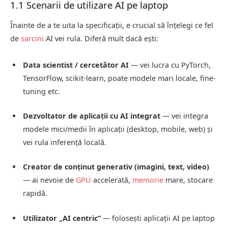
1.1 Scenarii de utilizare AI pe laptop
Înainte de a te uita la specificații, e crucial să înțelegi ce fel
de
sarcini
AI vei rula. Diferă mult dacă ești:
Data scientist / cercetător AI
— vei lucra cu PyTorch,
TensorFlow, scikit-learn, poate modele mari locale, fine-
tuning etc.
Dezvoltator de aplicații cu AI integrat
— vei integra
modele mici/medii în aplicații (desktop, mobile, web) și
vei rula inferență locală.
Creator de conținut generativ (imagini, text, video)
— ai nevoie de
GPU
accelerată,
memorie
mare, stocare
rapidă.
Utilizator „AI centric”
— folosești aplicații AI pe laptop