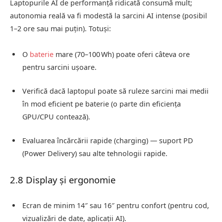
Laptopurile AI de performanță ridicată consumă mult;
autonomia reală va fi modestă la sarcini AI intense (posibil
1–2 ore sau mai puțin). Totuși:
O
baterie
mare (70–100 Wh) poate oferi câteva ore
pentru sarcini ușoare.
Verifică dacă laptopul poate să ruleze sarcini mai medii
în mod eficient pe baterie (o parte din eficiența
GPU/CPU contează).
Evaluarea încărcării rapide (charging) — suport PD
(Power Delivery) sau alte tehnologii rapide.
2.8 Display și ergonomie
Ecran de minim 14″ sau 16″ pentru confort (pentru cod,
vizualizări de date, aplicații AI).