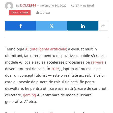
By
DOLCEFM
noiembrie 30, 2025
17 Mins Read
1
Views
TEHNOLOGIE
Tehnologia
AI
(
inteligența artificială
) a evoluat mult în
ultimii ani, iar cererea pentru dispozitive capabile să ruleze
modele AI locale sau să accelereze procesarea pe
servere
a
devenit tot mai ridicată. În
2025
, „laptop AI” nu mai este
doar un concept futurist — este o realitate accesibilă celor
care au nevoie de putere de calcul ridicată, fie pentru
dezvoltare, fie pentru utilizare avansată (creare de conținut,
cercetare,
gaming
AI, antrenare de modele ușoare,
generative AI etc.).