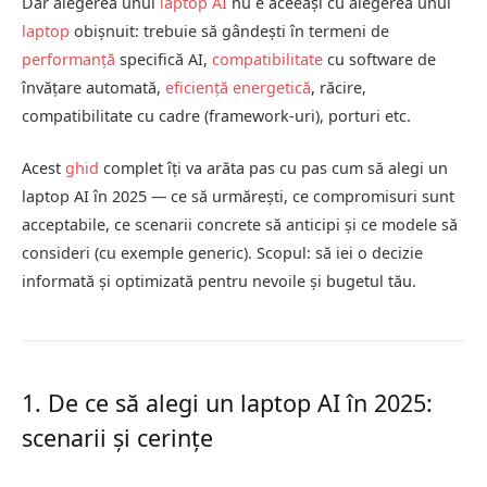
Dar alegerea unui
laptop AI
nu e aceeași cu alegerea unui
laptop
obișnuit: trebuie să gândești în termeni de
performanță
specifică AI,
compatibilitate
cu software de
învățare automată,
eficiență energetică
, răcire,
compatibilitate cu cadre (framework-uri), porturi etc.
Acest
ghid
complet îți va arăta pas cu pas cum să alegi un
laptop AI în 2025 — ce să urmărești, ce compromisuri sunt
acceptabile, ce scenarii concrete să anticipi și ce modele să
consideri (cu exemple generic). Scopul: să iei o decizie
informată și optimizată pentru nevoile și bugetul tău.
1. De ce să alegi un laptop AI în 2025:
scenarii și cerințe