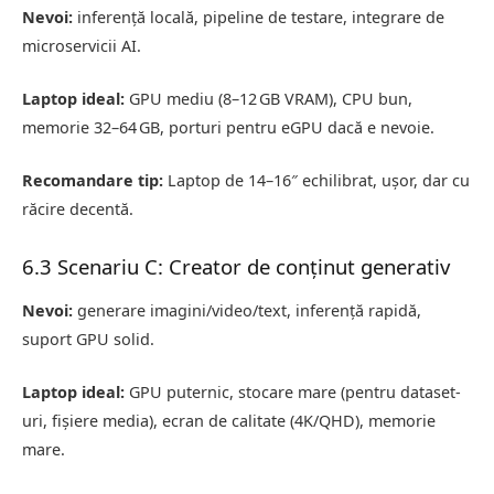
Nevoi:
inferență locală, pipeline de testare, integrare de
microservicii AI.
Laptop ideal:
GPU mediu (8–12 GB VRAM), CPU bun,
memorie 32–64 GB, porturi pentru eGPU dacă e nevoie.
Recomandare tip:
Laptop de 14–16″ echilibrat, ușor, dar cu
răcire decentă.
6.3 Scenariu C: Creator de conținut generativ
Nevoi:
generare imagini/video/text, inferență rapidă,
suport GPU solid.
Laptop ideal:
GPU puternic, stocare mare (pentru dataset-
uri, fișiere media), ecran de calitate (4K/QHD), memorie
mare.