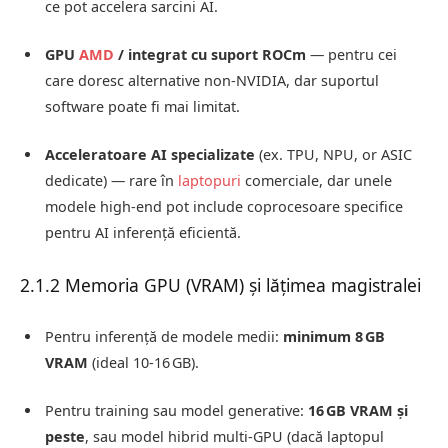
ce pot accelera sarcini AI.
GPU
AMD
/ integrat cu suport ROCm
— pentru cei
care doresc alternative non‑NVIDIA, dar suportul
software poate fi mai limitat.
Acceleratoare AI specializate
(ex. TPU, NPU, or ASIC
dedicate) — rare în
laptopuri
comerciale, dar unele
modele high-end pot include coprocesoare specifice
pentru AI inferență eficientă.
2.1.2 Memoria GPU (VRAM) și lățimea magistralei
Pentru inferență de modele medii:
minimum 8 GB
VRAM
(ideal 10‑16 GB).
Pentru training sau model generative:
16 GB VRAM și
peste
, sau model hibrid multi-GPU (dacă laptopul