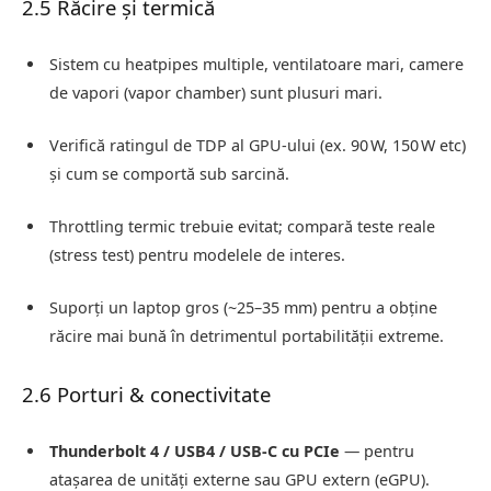
2.5 Răcire și termică
Sistem cu heatpipes multiple, ventilatoare mari, camere
de vapori (vapor chamber) sunt plusuri mari.
Verifică ratingul de TDP al GPU-ului (ex. 90 W, 150 W etc)
și cum se comportă sub sarcină.
Throttling termic trebuie evitat; compară teste reale
(stress test) pentru modelele de interes.
Suporți un laptop gros (~25–35 mm) pentru a obține
răcire mai bună în detrimentul portabilității extreme.
2.6 Porturi & conectivitate
Thunderbolt 4 / USB4 / USB‑C cu PCIe
— pentru
atașarea de unități externe sau GPU extern (eGPU).