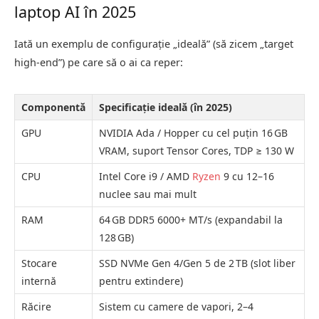
laptop AI în 2025
Iată un exemplu de configurație „ideală” (să zicem „target
high-end”) pe care să o ai ca reper:
Componentă
Specificație ideală (în 2025)
GPU
NVIDIA Ada / Hopper cu cel puțin 16 GB
VRAM, suport Tensor Cores, TDP ≥ 130 W
CPU
Intel Core i9 / AMD
Ryzen
9 cu 12–16
nuclee sau mai mult
RAM
64 GB DDR5 6000+ MT/s (expandabil la
128 GB)
Stocare
SSD NVMe Gen 4/Gen 5 de 2 TB (slot liber
internă
pentru extindere)
Răcire
Sistem cu camere de vapori, 2–4