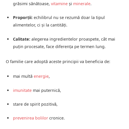
grăsimi sănătoase,
vitamine
și
minerale
.
Proporții:
echilibrul nu se rezumă doar la tipul
alimentelor, ci și la cantități.
Calitate:
alegerea ingredientelor proaspete, cât mai
puțin procesate, face diferența pe termen lung.
O familie care adoptă aceste principii va beneficia de:
mai multă
energie
,
imunitate
mai puternică,
stare de spirit pozitivă,
prevenirea bolilor
cronice.