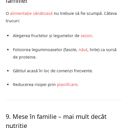
familiei
O
alimentație sănătoasă
nu trebuie să fie scumpă. Câteva
trucuri:
Alegerea fructelor și legumelor de
sezon
.
Folosirea leguminoaselor (fasole,
năut
, linte) ca sursă
de proteine.
Gătitul acasă în loc de comenzi frecvente.
Reducerea risipei prin
planificare
.
9. Mese în familie – mai mult decât
nutriție