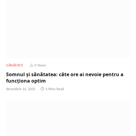
SĂNĂTATE
0
Views
Somnul și sănătatea: câte ore ai nevoie pentru a
funcționa optim
decembrie 16, 2025
6 Mins Read