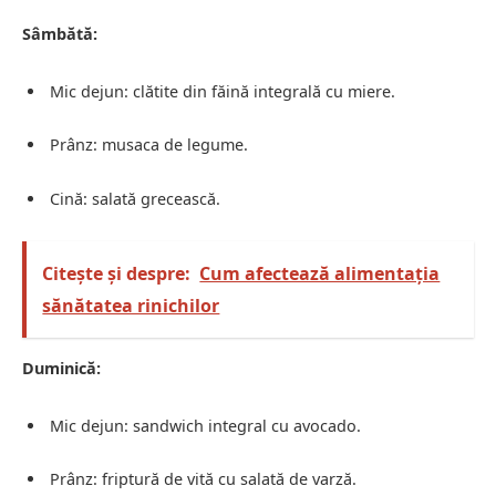
Sâmbătă:
Mic dejun: clătite din făină integrală cu miere.
Prânz: musaca de legume.
Cină: salată grecească.
Citește și despre:
Cum afectează alimentația
sănătatea rinichilor
Duminică:
Mic dejun: sandwich integral cu avocado.
Prânz: friptură de vită cu salată de varză.