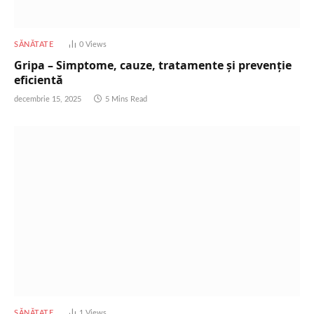
SĂNĂTATE
0
Views
Gripa – Simptome, cauze, tratamente și prevenție
eficientă
decembrie 15, 2025
5 Mins Read
SĂNĂTATE
1
Views