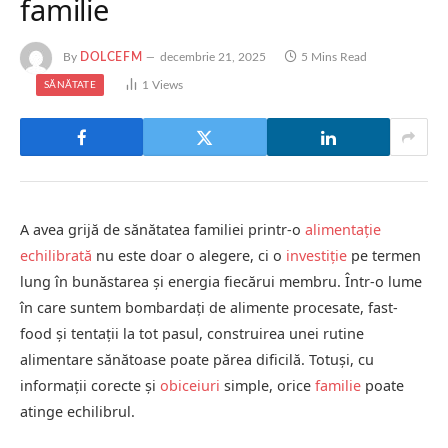
familie
By
DOLCEFM
decembrie 21, 2025
5 Mins Read
1
Views
SĂNĂTATE
A avea grijă de sănătatea familiei printr-o
alimentație
echilibrată
nu este doar o alegere, ci o
investiție
pe termen
lung în bunăstarea și energia fiecărui membru. Într-o lume
în care suntem bombardați de alimente procesate, fast-
food și tentații la tot pasul, construirea unei rutine
alimentare sănătoase poate părea dificilă. Totuși, cu
informații corecte și
obiceiuri
simple, orice
familie
poate
atinge echilibrul.