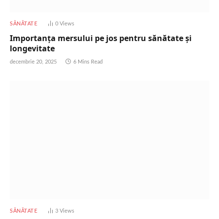
SĂNĂTATE
0
Views
Importanța mersului pe jos pentru sănătate și
longevitate
decembrie 20, 2025
6 Mins Read
SĂNĂTATE
3
Views