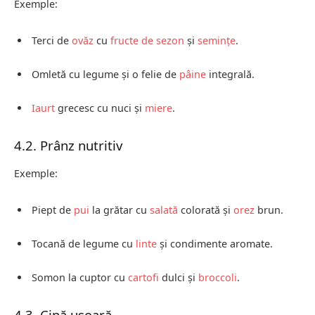
Exemple:
Terci de
ovăz
cu
fructe de sezon
și
semințe
.
Omletă cu legume și o felie de
pâine
integrală.
Iaurt
grecesc cu nuci și
miere
.
4.2. Prânz nutritiv
Exemple:
Piept de
pui
la grătar cu
salată
colorată și
orez
brun.
Tocană de legume cu
linte
și condimente aromate.
Somon la cuptor cu
cartofi
dulci și
broccoli
.
4.3. Cină ușoară