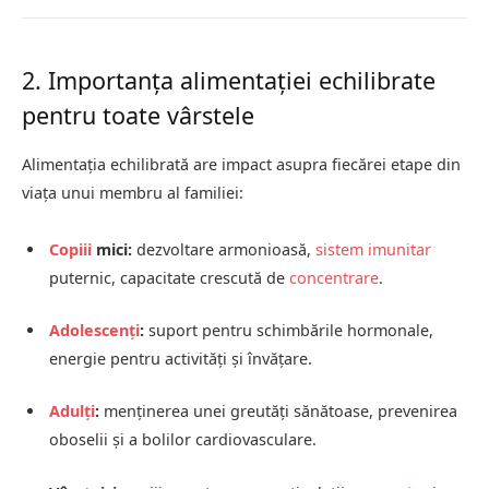
2. Importanța alimentației echilibrate
pentru toate vârstele
Alimentația echilibrată are impact asupra fiecărei etape din
viața unui membru al familiei:
Copiii
mici:
dezvoltare armonioasă,
sistem imunitar
puternic, capacitate crescută de
concentrare
.
Adolescenți
:
suport pentru schimbările hormonale,
energie pentru activități și învățare.
Adulți
:
menținerea unei greutăți sănătoase, prevenirea
oboselii și a bolilor cardiovasculare.