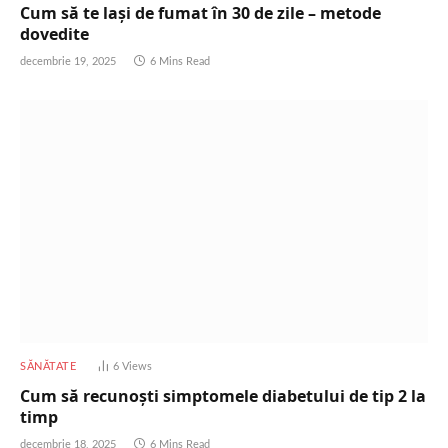
Cum să te lași de fumat în 30 de zile – metode
dovedite
decembrie 19, 2025
6 Mins Read
SĂNĂTATE
6
Views
Cum să recunoști simptomele diabetului de tip 2 la
timp
decembrie 18, 2025
6 Mins Read