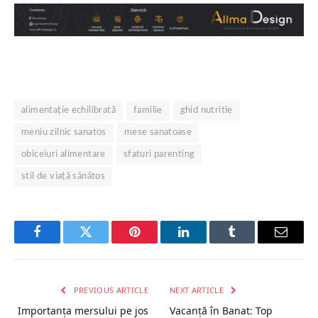
alimentație echilibrată
familie
ghid nutritie
meniu zilnic sanatos
mese sanatoase
obiceiuri alimentare
sfaturi parenting
stil de viață sănătos
Facebook
Twitter
Pinterest
LinkedIn
Tumblr
Email
PREVIOUS ARTICLE
NEXT ARTICLE
Importanța mersului pe jos
Vacanță în Banat: Top