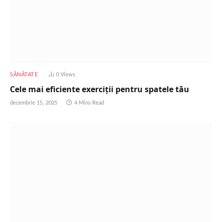
SĂNĂTATE
0
Views
Cele mai eficiente exerciții pentru spatele tău
decembrie 15, 2025
4 Mins Read