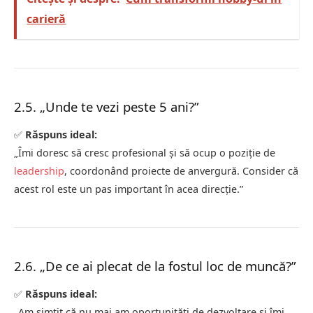
carieră
2.5. „Unde te vezi peste 5 ani?”
✅
Răspuns ideal:
„Îmi doresc să cresc profesional și să ocup o poziție de
leadership
, coordonând proiecte de anvergură. Consider că
acest rol este un pas important în acea direcție.”
2.6. „De ce ai plecat de la fostul loc de muncă?”
✅
Răspuns ideal:
„Am simțit că nu mai am oportunități de dezvoltare și îmi