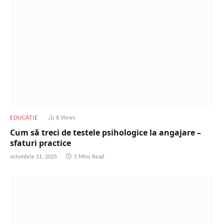
EDUCAȚIE
8
Views
Cum să treci de testele psihologice la angajare –
sfaturi practice
octombrie 11, 2025
5 Mins Read