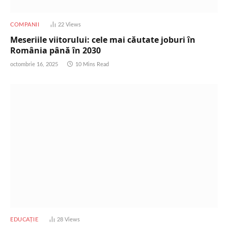
COMPANII
22
Views
Meseriile viitorului: cele mai căutate joburi în
România până în 2030
octombrie 16, 2025
10 Mins Read
EDUCAȚIE
28
Views