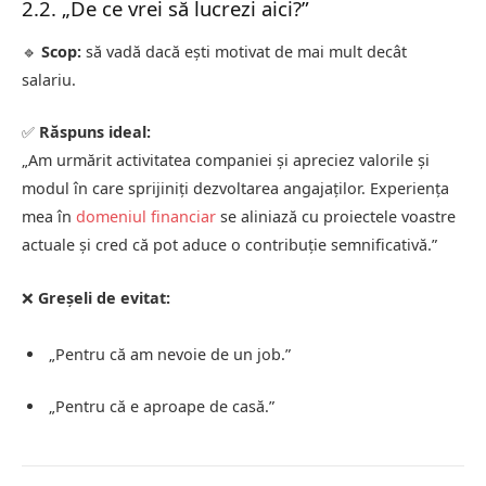
2.2. „De ce vrei să lucrezi aici?”
🔹
Scop:
să vadă dacă ești motivat de mai mult decât
salariu.
✅
Răspuns ideal:
„Am urmărit activitatea companiei și apreciez valorile și
modul în care sprijiniți dezvoltarea angajaților. Experiența
mea în
domeniul financiar
se aliniază cu proiectele voastre
actuale și cred că pot aduce o contribuție semnificativă.”
❌
Greșeli de evitat:
„Pentru că am nevoie de un job.”
„Pentru că e aproape de casă.”