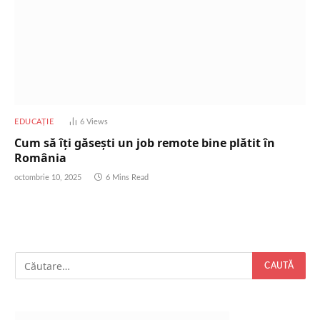
EDUCAȚIE
6
Views
Cum să îți găsești un job remote bine plătit în
România
octombrie 10, 2025
6 Mins Read