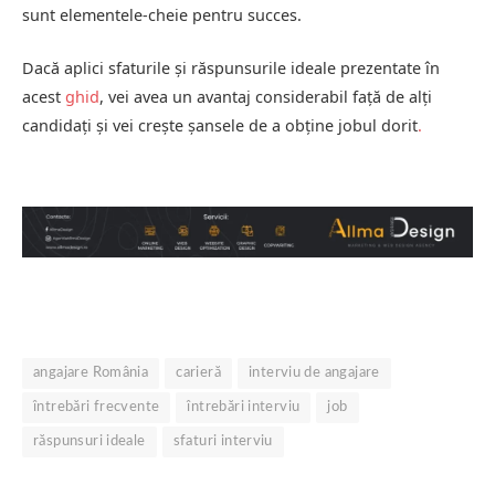
sunt elementele-cheie pentru succes.
Dacă aplici sfaturile și răspunsurile ideale prezentate în
acest
ghid
, vei avea un avantaj considerabil față de alți
candidați și vei crește șansele de a obține jobul dorit
.
angajare România
carieră
interviu de angajare
întrebări frecvente
întrebări interviu
job
răspunsuri ideale
sfaturi interviu