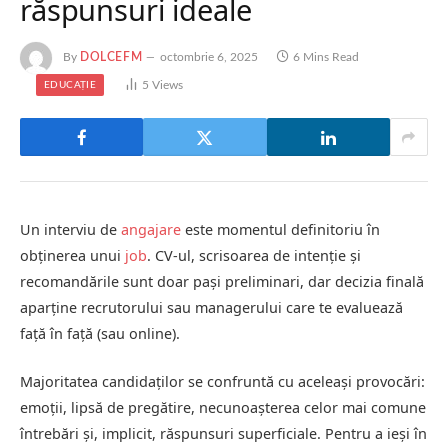
răspunsuri ideale
By
DOLCEFM
octombrie 6, 2025
6 Mins Read
5
Views
EDUCAȚIE
Un interviu de
angajare
este momentul definitoriu în
obținerea unui
job
. CV-ul, scrisoarea de intenție și
recomandările sunt doar pași preliminari, dar decizia finală
aparține recrutorului sau managerului care te evaluează
față în față (sau online).
Majoritatea candidaților se confruntă cu aceleași provocări:
emoții, lipsă de pregătire, necunoașterea celor mai comune
întrebări și, implicit, răspunsuri superficiale. Pentru a ieși în