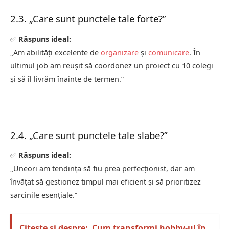
2.3. „Care sunt punctele tale forte?”
✅
Răspuns ideal:
„Am abilități excelente de
organizare
și
comunicare
. În
ultimul job am reușit să coordonez un proiect cu 10 colegi
și să îl livrăm înainte de termen.”
2.4. „Care sunt punctele tale slabe?”
✅
Răspuns ideal:
„Uneori am tendința să fiu prea perfecționist, dar am
învățat să gestionez timpul mai eficient și să prioritizez
sarcinile esențiale.”
Citește și despre:
Cum transformi hobby-ul în