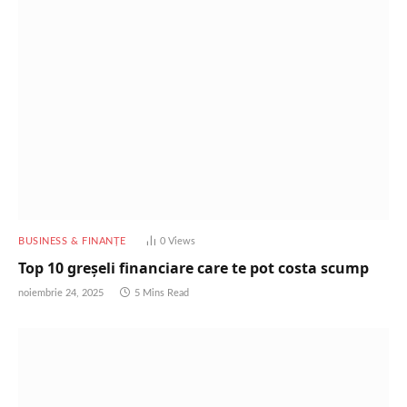
BUSINESS & FINANȚE
0
Views
Top 10 greșeli financiare care te pot costa scump
noiembrie 24, 2025
5 Mins Read