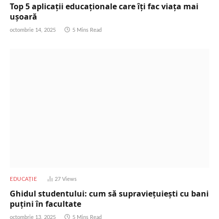
Top 5 aplicații educaționale care îți fac viața mai
ușoară
octombrie 14, 2025
5 Mins Read
EDUCAȚIE
27
Views
Ghidul studentului: cum să supraviețuiești cu bani
puțini în facultate
octombrie 13, 2025
5 Mins Read