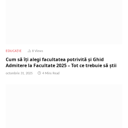
EDUCAȚIE
8
Views
Cum să îți alegi facultatea potrivită și Ghid
Admitere la Facultate 2025 – Tot ce trebuie să știi
octombrie 31, 2025
4 Mins Read