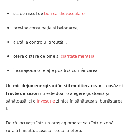
scade riscul de
boli cardiovasculare
,
previne constipația și balonarea,
ajută la controlul greutății,
oferă o stare de bine și
claritate mentală
,
încurajează o relație pozitivă cu mâncarea.
Un
mic dejun energizant în stil mediteranean
cu
ovăz și
fructe de sezon
nu este doar o alegere gustoasă și
sănătoasă, ci o
investiție
zilnică în sănătatea și bunăstarea
ta.
Fie că locuiești într-un oraș aglomerat sau într-o zonă
rurală liniștită, această rețetă îți oferă: