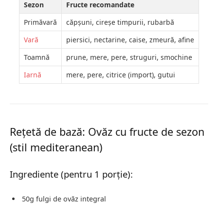
Sezon
Fructe recomandate
Primăvară
căpșuni, cireșe timpurii, rubarbă
Vară
piersici, nectarine, caise, zmeură, afine
Toamnă
prune, mere, pere, struguri, smochine
Iarnă
mere, pere, citrice (import), gutui
Rețetă de bază: Ovăz cu fructe de sezon
(stil mediteranean)
Ingrediente (pentru 1 porție):
50g fulgi de ovăz integral