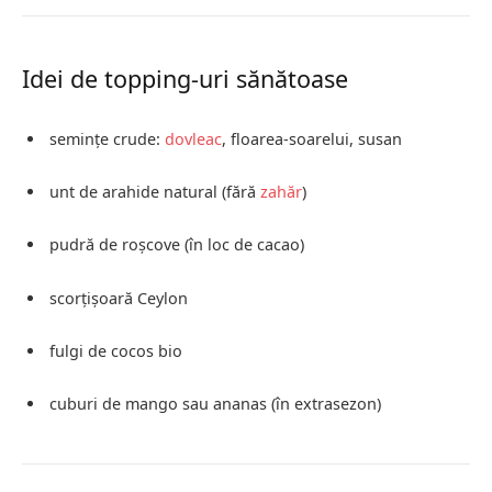
Idei de topping-uri sănătoase
semințe crude:
dovleac
, floarea-soarelui, susan
unt de arahide natural (fără
zahăr
)
pudră de roșcove (în loc de cacao)
scorțișoară Ceylon
fulgi de cocos bio
cuburi de mango sau ananas (în extrasezon)