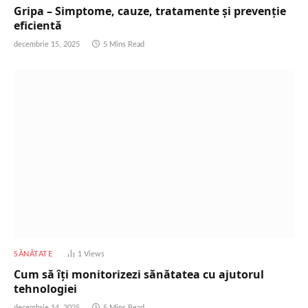
Gripa – Simptome, cauze, tratamente și prevenție
eficientă
decembrie 15, 2025
5 Mins Read
SĂNĂTATE
1
Views
Cum să îți monitorizezi sănătatea cu ajutorul
tehnologiei
decembrie 14, 2025
5 Mins Read