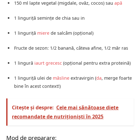
150 ml lapte vegetal (migdale, ovăz, cocos) sau
apă
1 linguriță semințe de chia sau in
1 linguriță
miere
de salcâm (opțional)
Fructe de sezon: 1/2 banană, câteva afine, 1/2 măr ras
1 lingură
iaurt grecesc
(opțional pentru extra proteină)
1 linguriță ulei de
măsline
extravirgin (
da
, merge foarte
bine în acest context!)
Citește și despre:
Cele mai sănătoase diete
recomandate de nutriționiști în 2025
Mod de preparare: