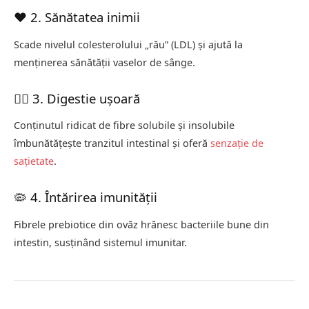
❤️ 2. Sănătatea inimii
Scade nivelul colesterolului „rău” (LDL) și ajută la
menținerea sănătății vaselor de sânge.
🧘‍♀️ 3. Digestie ușoară
Conținutul ridicat de fibre solubile și insolubile
îmbunătățește tranzitul intestinal și oferă
senzație de
sațietate
.
🦠 4. Întărirea imunității
Fibrele prebiotice din ovăz hrănesc bacteriile bune din
intestin, susținând sistemul imunitar.