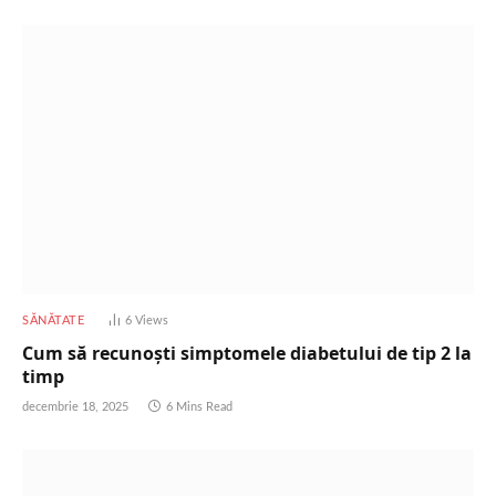
SĂNĂTATE
6
Views
Cum să recunoști simptomele diabetului de tip 2 la
timp
decembrie 18, 2025
6 Mins Read