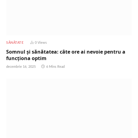
SĂNĂTATE
0
Views
Somnul și sănătatea: câte ore ai nevoie pentru a
funcționa optim
decembrie 16, 2025
6 Mins Read