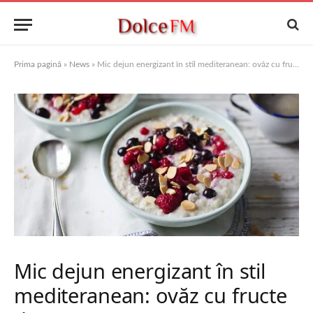
Prima pagină
»
News
»
Mic dejun energizant în stil mediteranean: ovăz cu fructe de sezon
Mic dejun energizant în stil
mediteranean: ovăz cu fructe