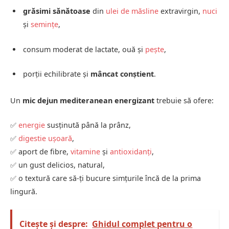
grăsimi sănătoase
din
ulei de măsline
extravirgin,
nuci
și
semințe
,
consum moderat de lactate, ouă și
pește
,
porții echilibrate și
mâncat conștient
.
Un
mic dejun mediteranean energizant
trebuie să ofere:
✅
energie
susținută până la prânz,
✅
digestie ușoară
,
✅ aport de fibre,
vitamine
și
antioxidanți
,
✅ un gust delicios, natural,
✅ o textură care să-ți bucure simțurile încă de la prima
lingură.
Citește și despre:
Ghidul complet pentru o