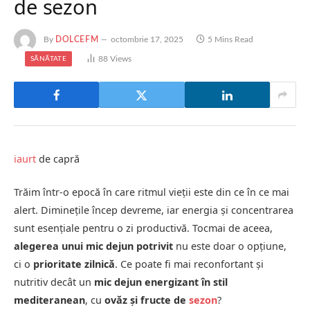
de sezon
By
DOLCEFM
octombrie 17, 2025
5 Mins Read
88
Views
SĂNĂTATE
iaurt
de capră
Trăim într-o epocă în care ritmul vieții este din ce în ce mai
alert. Diminețile încep devreme, iar energia și concentrarea
sunt esențiale pentru o zi productivă. Tocmai de aceea,
alegerea unui mic dejun potrivit
nu este doar o opțiune,
ci o
prioritate zilnică
. Ce poate fi mai reconfortant și
nutritiv decât un
mic dejun energizant în stil
mediteranean
, cu
ovăz și fructe de
sezon
?