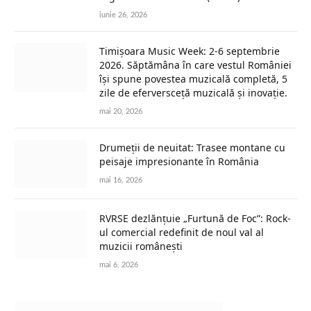
iunie 26, 2026
Timișoara Music Week: 2-6 septembrie
2026. Săptămâna în care vestul României
își spune povestea muzicală completă, 5
zile de eferversceță muzicală și inovație.
mai 20, 2026
Drumeții de neuitat: Trasee montane cu
peisaje impresionante în România
mai 16, 2026
RVRSE dezlănțuie „Furtună de Foc”: Rock-
ul comercial redefinit de noul val al
muzicii românești
mai 6, 2026