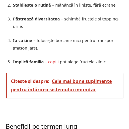
Stabilește o rutină
– mănâncă în liniște, fără ecrane.
Păstrează diversitatea
– schimbă fructele și topping-
urile.
Ia cu tine
– folosește borcane mici pentru transport
(mason jars).
Implică familia
–
copiii
pot alege fructele zilnic.
Citește și despre:
Cele mai bune suplimente
pentru întărirea sistemului imunitar
Beneficii pe termen lung