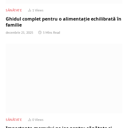
SĂNĂTATE
1
Views
Ghidul complet pentru o alimentație echilibrată în
familie
decembrie 21, 2025
5 Mins Read
SĂNĂTATE
0
Views