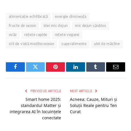
alimentație echilibrată
energie dimineața
fructe de sezon
idei mic dejun
mic dejun sănătos
ovăz
rețete rapide
rețete vegane
stil de viață mediteranean
superalimente
ulei de măsline
Facebook
Twitter
Pinterest
LinkedIn
Tumblr
Email
PREVIOUS ARTICLE
NEXT ARTICLE
Smart home 2025:
Acneea: Cauze, Mituri și
standardul Matter și
Soluții Reale pentru Ten
integrarea AI în locuinţele
Curat
conectate