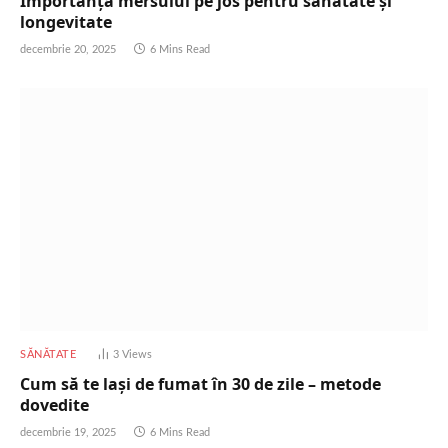
Importanța mersului pe jos pentru sănătate și
longevitate
decembrie 20, 2025
6 Mins Read
SĂNĂTATE
3
Views
Cum să te lași de fumat în 30 de zile – metode
dovedite
decembrie 19, 2025
6 Mins Read