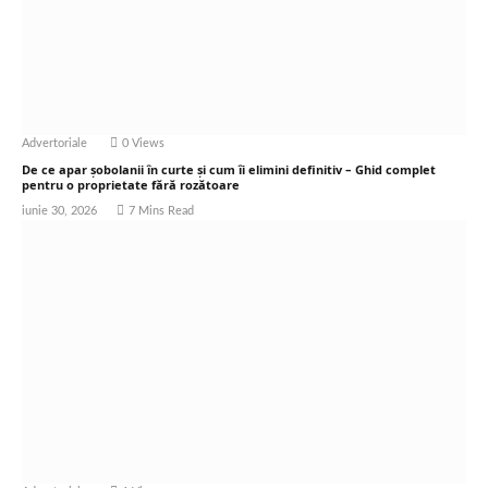
Advertoriale
0
Views
De ce apar șobolanii în curte și cum îi elimini definitiv – Ghid complet
pentru o proprietate fără rozătoare
iunie 30, 2026
7 Mins Read