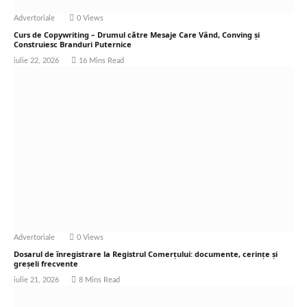
Advertoriale
0
Views
Curs de Copywriting – Drumul către Mesaje Care Vând, Conving și
Construiesc Branduri Puternice
iulie 22, 2026
16 Mins Read
Advertoriale
0
Views
Dosarul de înregistrare la Registrul Comerțului: documente, cerințe și
greșeli frecvente
iulie 21, 2026
8 Mins Read