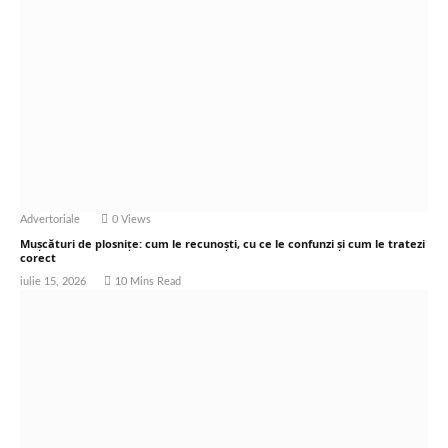
Advertoriale
0
Views
Mușcături de plosnițe: cum le recunoști, cu ce le confunzi și cum le tratezi
corect
iulie 15, 2026
10 Mins Read