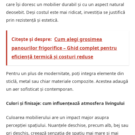
care își doresc un mobilier durabil și cu un aspect natural
deosebit. Deși costul este mai ridicat, investiția se justifică
prin rezistență și estetică.
Citește și despre:
Cum alegi grosimea
panourilor frigorifice – Ghid complet pentru
eficiență termică și costuri reduse
Pentru un plus de modernitate, poți integra elemente din
sticlă, metal sau chiar materiale compozite. Acestea adaugă
un aer sofisticat și contemporan.
Culori și finisaje: cum influențează atmosfera livingului
Culoarea mobilierului are un impact major asupra
percepției spațiului. Nuanțele deschise, precum alb, bej sau
gri deschis, creează senzația de spațiu mai mare și mai