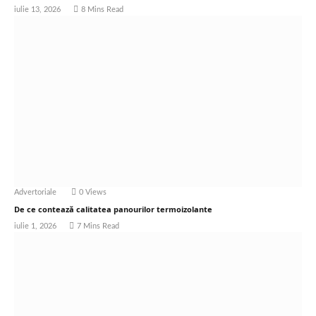
iulie 13, 2026
8 Mins Read
Advertoriale
0
Views
De ce contează calitatea panourilor termoizolante
iulie 1, 2026
7 Mins Read