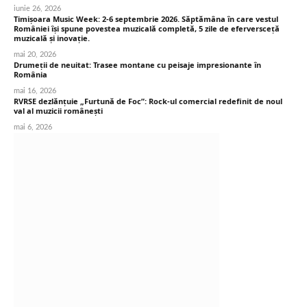
iunie 26, 2026
Timișoara Music Week: 2-6 septembrie 2026. Săptămâna în care vestul
României își spune povestea muzicală completă, 5 zile de eferversceță
muzicală și inovație.
mai 20, 2026
Drumeții de neuitat: Trasee montane cu peisaje impresionante în
România
mai 16, 2026
RVRSE dezlănțuie „Furtună de Foc”: Rock-ul comercial redefinit de noul
val al muzicii românești
mai 6, 2026