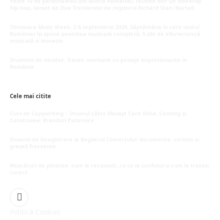
Peste 70 de personalități din istoria României, reunite într-un videoclip
hip-hop, lansat de Ziua Tricolorului de regizorul Richard Stan (Kartel)
iunie 26, 2026
Timișoara Music Week: 2-6 septembrie 2026. Săptămâna în care vestul
României își spune povestea muzicală completă, 5 zile de eferversceță
muzicală și inovație.
mai 20, 2026
Drumeții de neuitat: Trasee montane cu peisaje impresionante în
România
mai 16, 2026
Cele mai citite
Curs de Copywriting – Drumul către Mesaje Care Vând, Conving și
Construiesc Branduri Puternice
iulie 22, 2026
Dosarul de înregistrare la Registrul Comerțului: documente, cerințe și
greșeli frecvente
iulie 21, 2026
Mușcături de plosnițe: cum le recunoști, cu ce le confunzi și cum le tratezi
corect
iulie 15, 2026
Facebook
Politică Cookies