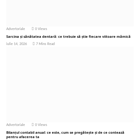
Advertoriale
0
Views
Sarcina și sănătatea dentară: ce trebuie să știe fiecare viitoare mămică
iulie 14, 2026
7 Mins Read
Advertoriale
0
Views
Bilanțul contabil anual: ce este, cum se pregătește și de ce contează
pentru afacerea ta