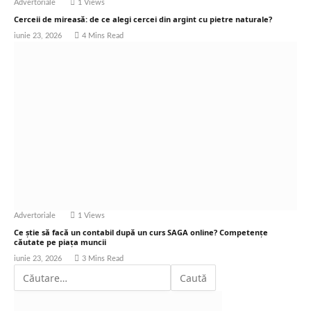
Advertoriale
1
Views
Cerceii de mireasă: de ce alegi cercei din argint cu pietre naturale?
iunie 23, 2026
4 Mins Read
Advertoriale
1
Views
Ce știe să facă un contabil după un curs SAGA online? Competențe
căutate pe piața muncii
iunie 23, 2026
3 Mins Read