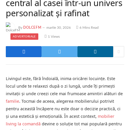
central al casei într-un univers
personalizat și rafinat
By
DOLCEFM
martie 30, 2026
6 Mins Read
1
Views
ADVERTORIALE
Livingul este, fără îndoială, inima oricărei locuințe. Este
locul unde te relaxezi după o zi lungă, unde îți primești
invitații și unde creezi cele mai frumoase amintiri alături de
familie
. Tocmai de aceea, alegerea mobilierului potrivit
pentru această încăpere nu este doar o decizie practică, ci
și una estetică și emoțională. În acest context,
mobilier
living la comandă
devine o soluție tot mai populară pentru