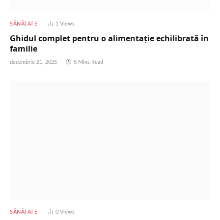
SĂNĂTATE
1
Views
Ghidul complet pentru o alimentație echilibrată în
familie
decembrie 21, 2025
5 Mins Read
SĂNĂTATE
0
Views