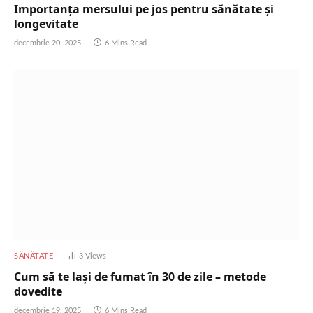
Importanța mersului pe jos pentru sănătate și
longevitate
decembrie 20, 2025
6 Mins Read
SĂNĂTATE
3
Views
Cum să te lași de fumat în 30 de zile – metode
dovedite
decembrie 19, 2025
6 Mins Read