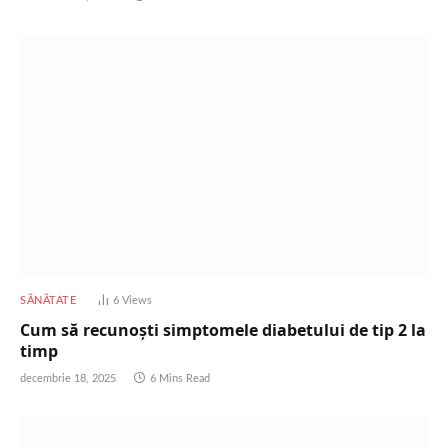
SĂNĂTATE
6
Views
Cum să recunoști simptomele diabetului de tip 2 la
timp
decembrie 18, 2025
6 Mins Read