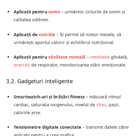
Aplicații pentru
somn
– urmăresc ciclurile de somn și
calitatea odihnei.
Aplicații de
nutriție
– îți permit să notezi mesele, să
urmărești aportul caloric și echilibrul nutrițional.
Aplicații pentru
sănătate mintală
–
meditație
ghidată,
exerciții
de respirație, monitorizarea stării emoționale.
3.2. Gadgeturi inteligente
Smartwatch-uri și brățări fitness
– măsoară ritmul
cardiac, saturația oxigenului, nivelul de
stres
, pașii,
caloriile arse.
Tensiometre digitale conectate
– transmit datele către
aplicații pentru a crea grafice.