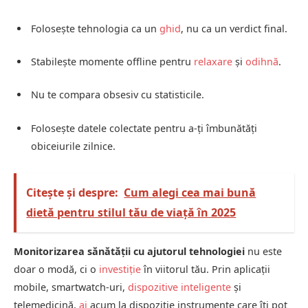
Folosește tehnologia ca un
ghid
, nu ca un verdict final.
Stabilește momente offline pentru
relaxare
și
odihnă
.
Nu te compara obsesiv cu statisticile.
Folosește datele colectate pentru a-ți îmbunătăți
obiceiurile zilnice.
Citește și despre:
Cum alegi cea mai bună
dietă pentru stilul tău de viață în 2025
Monitorizarea sănătății cu ajutorul tehnologiei
nu este
doar o modă, ci o
investiție
în viitorul tău. Prin aplicații
mobile, smartwatch-uri,
dispozitive inteligente
și
telemedicină,
ai
acum la dispoziție instrumente care îți pot