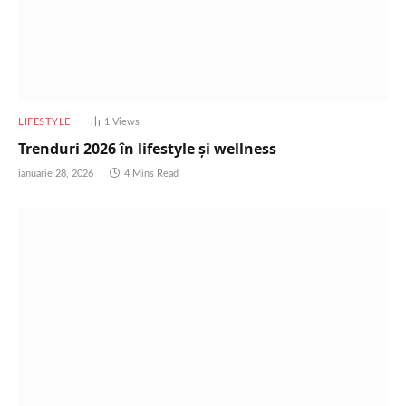
LIFESTYLE
1
Views
Trenduri 2026 în lifestyle și wellness
ianuarie 28, 2026
4 Mins Read