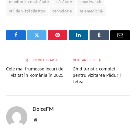
monitorizare sănătate
sănătate
smartwatch
stil de viață sănătos
tehnologie
telemedicină
Facebook
Twitter
Pinterest
LinkedIn
Tumblr
Email
PREVIOUS ARTICLE
NEXT ARTICLE
Cele mai frumoase locuri de
Ghid turistic complet
vizitat în România în 2025
pentru vizitarea Pădurii
Letea
DolceFM
Website