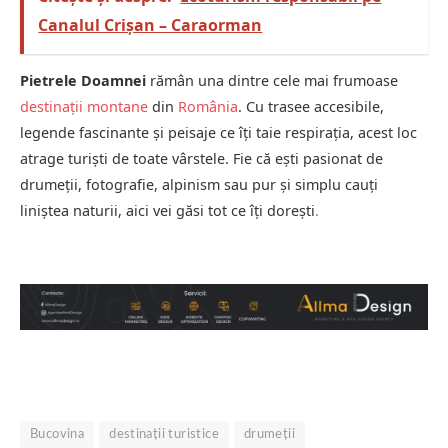
Canalul Crișan – Caraorman
Pietrele Doamnei
rămân una dintre cele mai frumoase
destinații montane
din
România
. Cu trasee accesibile,
legende fascinante și peisaje ce îți taie respirația, acest loc
atrage turiști de toate vârstele. Fie că ești pasionat de
drumeții, fotografie, alpinism sau pur și simplu cauți
liniștea naturii, aici vei găsi tot ce îți dorești
.
Bucovina
destinații turistice
drumeții