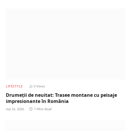
LIFESTYLE
0
Views
Drumeții de neuitat: Trasee montane cu peisaje
impresionante în România
mai 16, 2026
7 Mins Read