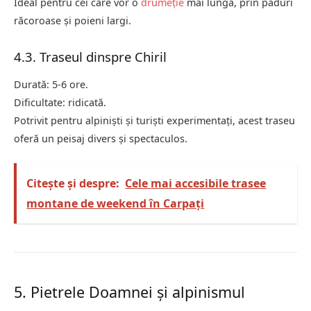
Ideal pentru cei care vor o
drumeție
mai lungă, prin păduri
răcoroase și poieni largi.
4.3. Traseul dinspre Chiril
Durată: 5-6 ore.
Dificultate: ridicată.
Potrivit pentru alpiniști și turiști experimentați, acest traseu
oferă un peisaj divers și spectaculos.
Citește și despre:
Cele mai accesibile trasee
montane de weekend în Carpați
5. Pietrele Doamnei și alpinismul