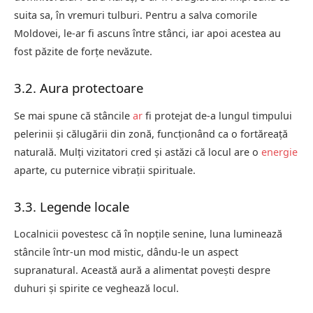
suita sa, în vremuri tulburi. Pentru a salva comorile
Moldovei, le-ar fi ascuns între stânci, iar apoi acestea au
fost păzite de forțe nevăzute.
3.2. Aura protectoare
Se mai spune că stâncile
ar
fi protejat de-a lungul timpului
pelerinii și călugării din zonă, funcționând ca o fortăreață
naturală. Mulți vizitatori cred și astăzi că locul are o
energie
aparte, cu puternice vibrații spirituale.
3.3. Legende locale
Localnicii povestesc că în nopțile senine, luna luminează
stâncile într-un mod mistic, dându-le un aspect
supranatural. Această aură a alimentat povești despre
duhuri și spirite ce veghează locul.