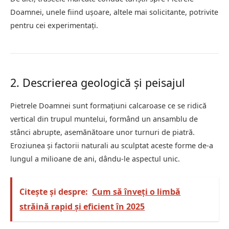
Doamnei, unele fiind ușoare, altele mai solicitante, potrivite
pentru cei experimentați.
2. Descrierea geologică și peisajul
Pietrele Doamnei sunt formațiuni calcaroase ce se ridică
vertical din trupul muntelui, formând un ansamblu de
stânci abrupte, asemănătoare unor turnuri de piatră.
Eroziunea și factorii naturali au sculptat aceste forme de-a
lungul a milioane de ani, dându-le aspectul unic.
Citește și despre:
Cum să înveți o limbă
străină rapid și eficient în 2025