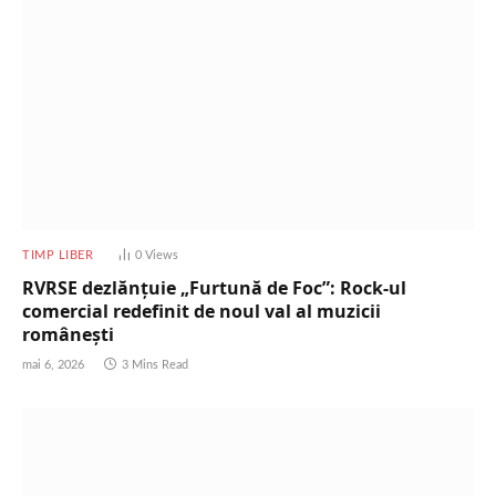
TIMP LIBER
0
Views
RVRSE dezlănțuie „Furtună de Foc”: Rock-ul
comercial redefinit de noul val al muzicii
românești
mai 6, 2026
3 Mins Read