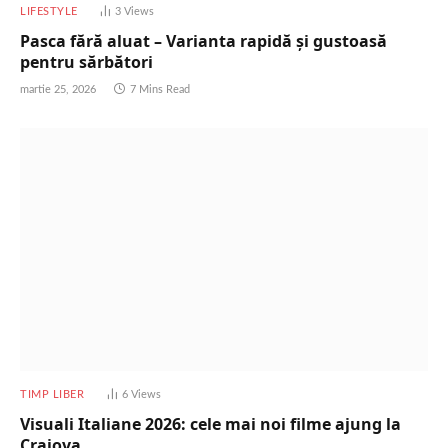
LIFESTYLE
3
Views
Pasca fără aluat – Varianta rapidă și gustoasă
pentru sărbători
martie 25, 2026
7 Mins Read
TIMP LIBER
6
Views
Visuali Italiane 2026: cele mai noi filme ajung la
Craiova