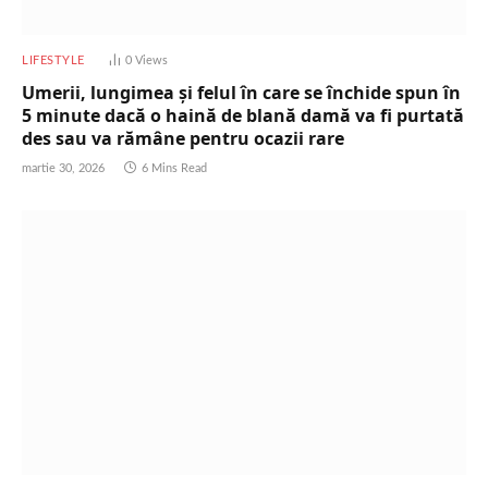
LIFESTYLE
0
Views
Umerii, lungimea și felul în care se închide spun în
5 minute dacă o haină de blană damă va fi purtată
des sau va rămâne pentru ocazii rare
martie 30, 2026
6 Mins Read