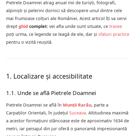
Pietrele Doamnei atrag anual mii de turiști, fotografi,
alpiniști și pelerini dornici să descopere unul dintre cele
mai frumoase colțuri ale României. Acest articol îți va servi
drept
ghid
complet
: vei afla unde sunt situate, ce
trasee
poți urma, ce legende se leagă de ele, dar și
sfaturi practice
pentru o vizită reușită.
1. Localizare și accesibilitate
1.1. Unde se află Pietrele Doamnei
Pietrele Doamnei se află în
Munții Rarău
, parte a
Carpaților Orientali, în județul
Suceava
. Altitudinea maximă
a acestor formațiuni stâncoase este de aproximativ 1634 de
metri, iar peisajul din jur oferă o panoramă impresionantă