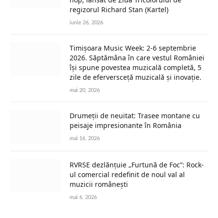
regizorul Richard Stan (Kartel)
iunie 26, 2026
Timișoara Music Week: 2-6 septembrie
2026. Săptămâna în care vestul României
își spune povestea muzicală completă, 5
zile de eferversceță muzicală și inovație.
mai 20, 2026
Drumeții de neuitat: Trasee montane cu
peisaje impresionante în România
mai 16, 2026
RVRSE dezlănțuie „Furtună de Foc”: Rock-
ul comercial redefinit de noul val al
muzicii românești
mai 6, 2026