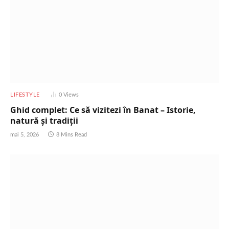
LIFESTYLE
0
Views
Ghid complet: Ce să vizitezi în Banat – Istorie,
natură și tradiții
mai 5, 2026
8 Mins Read