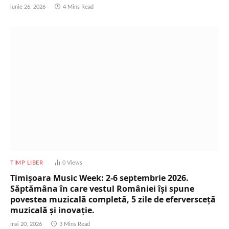
iunie 26, 2026
4 Mins Read
TIMP LIBER
0
Views
Timișoara Music Week: 2-6 septembrie 2026.
Săptămâna în care vestul României își spune
povestea muzicală completă, 5 zile de eferversceță
muzicală și inovație.
mai 20, 2026
3 Mins Read