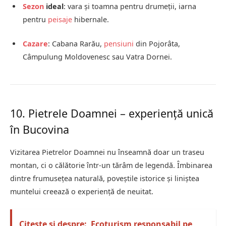
Sezon
ideal
: vara și toamna pentru drumeții, iarna
pentru
peisaje
hibernale.
Cazare
: Cabana Rarău,
pensiuni
din Pojorâta,
Câmpulung Moldovenesc sau Vatra Dornei.
10. Pietrele Doamnei – experiență unică
în Bucovina
Vizitarea Pietrelor Doamnei nu înseamnă doar un traseu
montan, ci o călătorie într-un tărâm de legendă. Îmbinarea
dintre frumusețea naturală, poveștile istorice și liniștea
muntelui creează o experiență de neuitat.
Citește și despre:
Ecoturism responsabil pe