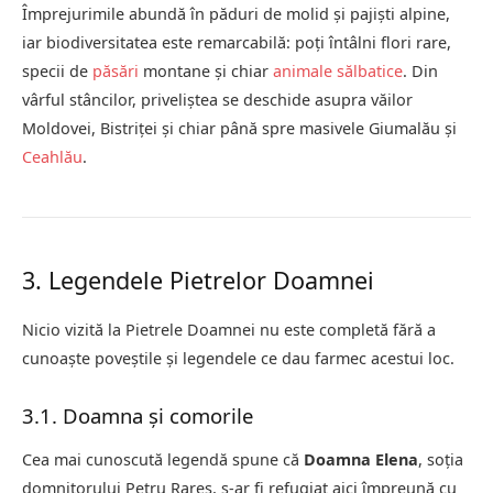
Împrejurimile abundă în păduri de molid și pajiști alpine,
iar biodiversitatea este remarcabilă: poți întâlni flori rare,
specii de
păsări
montane și chiar
animale sălbatice
. Din
vârful stâncilor, priveliștea se deschide asupra văilor
Moldovei, Bistriței și chiar până spre masivele Giumalău și
Ceahlău
.
3. Legendele Pietrelor Doamnei
Nicio vizită la Pietrele Doamnei nu este completă fără a
cunoaște poveștile și legendele ce dau farmec acestui loc.
3.1. Doamna și comorile
Cea mai cunoscută legendă spune că
Doamna Elena
, soția
domnitorului Petru Rareș, s-ar fi refugiat aici împreună cu