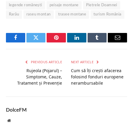
legende românești
peisaje montane
Pietrele Doamnei
Rarău
raseu montan
trasee montane
turism România
Facebook
Twitter
Pinterest
LinkedIn
Tumblr
Email
PREVIOUS ARTICLE
NEXT ARTICLE
Rujeola (Pojarul) –
Cum să îți crești afacerea
Simptome, Cauze,
folosind fonduri europene
Tratament și Prevenție
nerambursabile
DolceFM
Website