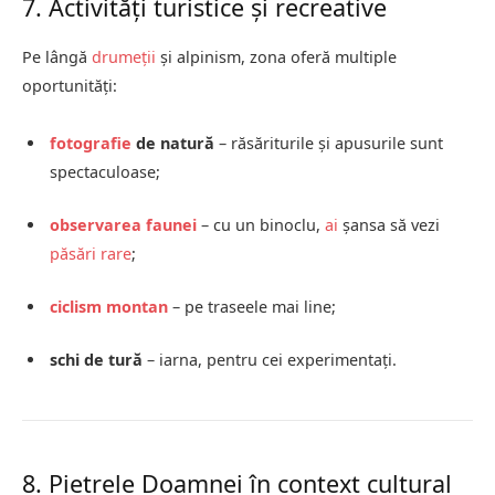
7. Activități turistice și recreative
Pe lângă
drumeții
și alpinism, zona oferă multiple
oportunități:
fotografie
de natură
– răsăriturile și apusurile sunt
spectaculoase;
observarea faunei
– cu un binoclu,
ai
șansa să vezi
păsări rare
;
ciclism montan
– pe traseele mai line;
schi de tură
– iarna, pentru cei experimentați.
8. Pietrele Doamnei în context cultural