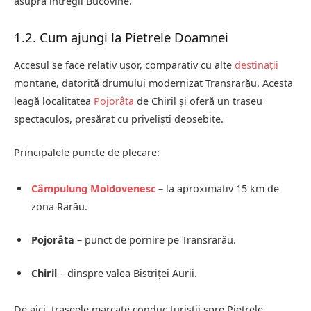
asupra întregii Bucovine.
1.2. Cum ajungi la Pietrele Doamnei
Accesul se face relativ ușor, comparativ cu alte
destinații
montane, datorită drumului modernizat Transrarău. Acesta
leagă localitatea
Pojorâta
de Chiril și oferă un traseu
spectaculos, presărat cu priveliști deosebite.
Principalele puncte de plecare:
Câmpulung Moldovenesc
– la aproximativ 15 km de
zona Rarău.
Pojorâta
– punct de pornire pe Transrarău.
Chiril
– dinspre valea Bistriței Aurii.
De aici, traseele marcate conduc turiștii spre Pietrele