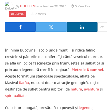
By
DOLCEFM
octombrie 29, 2025
5 Mins Read
6
Views
LIFESTYLE
În inima Bucovinei, acolo unde munții își ridică falnic
crestele și pădurile de conifere își cântă veșnicul murmur,
se află un loc ce fascinează prin frumusețea sa sălbatică și
prin aura legendară care îl înconjoară:
Pietrele Doamnei
.
Aceste formațiuni stâncoase spectaculoase, aflate pe
Masivul
Rarău
, nu sunt doar o atracție geologică, ci și o
destinație de suflet pentru iubitorii de
natură
,
aventură
și
spiritualitate
.
Cu o istorie bogată, presărată cu povești și
legende
,