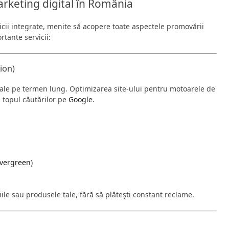
marketing digital în România
icii integrate, menite să acopere toate aspectele promovării
rtante servicii:
ion)
itale pe termen lung. Optimizarea site-ului pentru motoarele de
n topul căutărilor pe
Google
.
evergreen
)
iciile sau produsele tale, fără să plătești constant reclame.