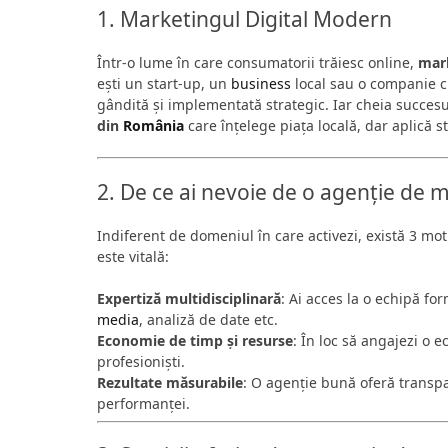
1. Marketingul Digital Modern
Într-o lume în care consumatorii trăiesc online,
mark
ești un start-up, un
business
local sau o companie c
gândită și implementată strategic. Iar cheia succes
din
România
care înțelege piața locală, dar aplică st
2. De ce ai nevoie de o agenție de m
Indiferent de domeniul în care activezi, există 3 mo
este vitală:
Expertiză multidisciplinară
: Ai acces la o echipă for
media
, analiză de date etc.
Economie de timp și resurse
: În loc să angajezi o e
profesioniști.
Rezultate măsurabile
: O agenție bună oferă transpa
performanței.