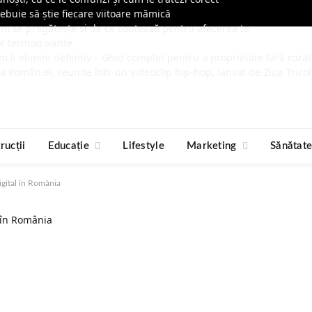
rebuie să știe fiecare viitoare mămică
cum se pregătește și de ce contează pentru afacerea ta
or termoizolante
m îi elimini definitiv – Ghid complet pentru o proprietate fără roză
ia României, reunite într-un videoclip hip-hop, lansat de Ziua Tricol
rucții
Educație
Lifestyle
Marketing
Sănătat
igital în România