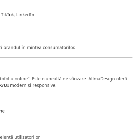
,
TikTok
,
LinkedIn
ezi brandul în mintea consumatorilor.
tofoliu online”. Este o unealtă de vânzare. AllmaDesign oferă
X/UI
modern și responsive.
ine
elentă utilizatorilor.