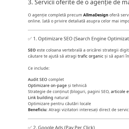
3. Servicii oferite de o agenție de 
O agenție completă precum
AllmaDesign
oferă serv
online. Iată o privire detaliată asupra celor mai impo
✅ 1. Optimizare SEO (Search Engine Optimizat
SEO
este coloana vertebrală a oricărei strategii dig
căutare te ajută să atragi
trafic organic
și să apari î
Ce include:
Audit SEO
complet
Optimizare on-page
și tehnică
Strategie de conținut (bloguri, pagini SEO,
articole 
Link building
natural
Optimizare pentru căutări locale
Beneficiu
: Atragi vizitatori interesați direct de serv
✅ 2. Google Ads (Pay Per Click)