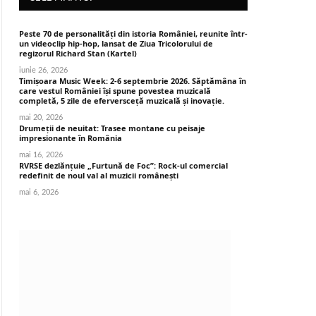
Peste 70 de personalități din istoria României, reunite într-
un videoclip hip-hop, lansat de Ziua Tricolorului de
regizorul Richard Stan (Kartel)
iunie 26, 2026
Timișoara Music Week: 2-6 septembrie 2026. Săptămâna în
care vestul României își spune povestea muzicală
completă, 5 zile de eferversceță muzicală și inovație.
mai 20, 2026
Drumeții de neuitat: Trasee montane cu peisaje
impresionante în România
mai 16, 2026
RVRSE dezlănțuie „Furtună de Foc”: Rock-ul comercial
redefinit de noul val al muzicii românești
mai 6, 2026