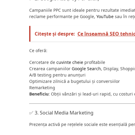
Campaniile PPC sunt ideale pentru rezultate imediat
reclame performante pe Google,
YouTube
sau în reț
Citește și despre:
Ce înseamnă SEO tehnic ș
Ce oferă:
Cercetare de
cuvinte cheie
profitabile
Crearea campaniilor
Google Search
, Display, Shopp
A/B testing pentru anunțuri
Optimizare zilnică a bugetului și conversiilor
Remarketing
Beneficiu
: Obții vânzări și lead-uri rapid, cu costuri
✅ 3. Social Media Marketing
Prezența activă pe rețelele sociale este esențială p