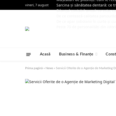
vineri, 7 august
Sarcina și sănătatea dentară: ce t
Bilanțul contabil anual: ce este, 
De ce contează calitatea panouril
De ce apar șobolanii în curte și cu
Peste 70 de personalități din istor
Acasă
Business & Finanțe
Const
Prima pagină
»
News
»
Servicii Oferite de o Agenție de Marketing D