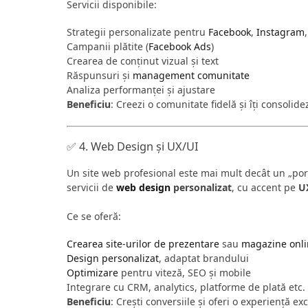
Servicii disponibile:
Strategii personalizate pentru
Facebook
,
Instagram
Campanii plătite (
Facebook Ads
)
Crearea de conținut vizual și text
Răspunsuri și
management
comunitate
Analiza performanței și ajustare
Beneficiu
: Creezi o comunitate fidelă și îți consolid
✅ 4. Web Design și UX/UI
Un site web profesional este mai mult decât un „por
servicii de
web design
personalizat
, cu accent pe
U
Ce se oferă:
Crearea site-urilor de prezentare
sau
magazine onl
Design personalizat
, adaptat brandului
Optimizare
pentru viteză, SEO și mobile
Integrare cu CRM, analytics, platforme de plată etc.
Beneficiu
: Crești conversiile și oferi o experiență exc