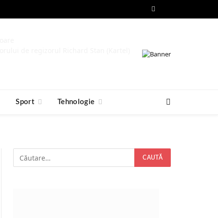
Facebook
RSS
toare
orului de regizorul Richard Stan (Kartel)
e
Sport
Tehnologie