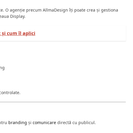
e. O agenție precum AllmaDesign îți poate crea și gestiona
eaua Display.
i cum îl aplici
ing
 controlate.
entru
branding
și
comunicare
directă cu publicul.