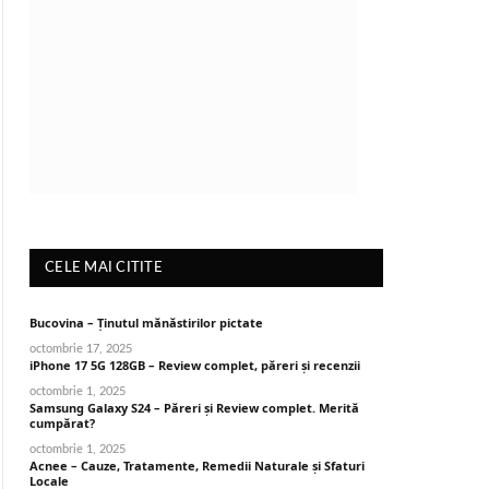
CELE MAI CITITE
Bucovina – Ținutul mănăstirilor pictate
octombrie 17, 2025
iPhone 17 5G 128GB – Review complet, păreri și recenzii
octombrie 1, 2025
Samsung Galaxy S24 – Păreri și Review complet. Merită
cumpărat?
octombrie 1, 2025
Acnee – Cauze, Tratamente, Remedii Naturale și Sfaturi
Locale