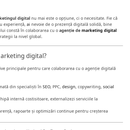
etingul digital
nu mai este o opțiune, ci o necesitate. Fie că
u experiență,
ai
nevoie de o prezență digitală solidă, bine
ului constă în colaborarea cu o
agenție de
marketing digital
rategii la nivel global.
arketing digital?
tive principale pentru care colaborarea cu o agenție digitală
mată din specialiști în
SEO
, PPC,
design
, copywriting,
social
chipă internă costisitoare, externalizezi serviciile la
rență, rapoarte și optimizări continue pentru creșterea