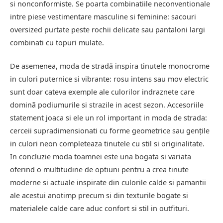
si nonconformiste. Se poarta combinatiile neconventionale
intre piese vestimentare masculine si feminine: sacouri
oversized purtate peste rochii delicate sau pantaloni largi
combinati cu topuri mulate.
De asemenea, moda de stradă inspira tinutele monocrome
in culori puternice si vibrante: rosu intens sau mov electric
sunt doar cateva exemple ale culorilor indraznete care
dominã podiumurile si strazile in acest sezon. Accesoriile
statement joaca si ele un rol important in moda de strada:
cerceii supradimensionati cu forme geometrice sau genţile
in culori neon completeaza tinutele cu stil si originalitate.
In concluzie moda toamnei este una bogata si variata
oferind o multitudine de optiuni pentru a crea tinute
moderne si actuale inspirate din culorile calde si pamantii
ale acestui anotimp precum si din texturile bogate si
materialele calde care aduc confort si stil in outfituri.