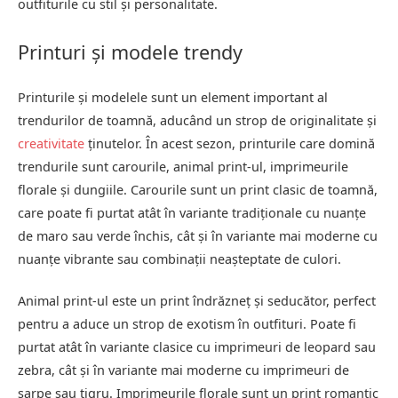
outfiturile cu stil și personalitate.
Printuri și modele trendy
Printurile și modelele sunt un element important al
trendurilor de toamnă, aducând un strop de originalitate și
creativitate
ținutelor. În acest sezon, printurile care domină
trendurile sunt carourile, animal print-ul, imprimeurile
florale și dungiile. Carourile sunt un print clasic de toamnă,
care poate fi purtat atât în variante tradiționale cu nuanțe
de maro sau verde închis, cât și în variante mai moderne cu
nuanțe vibrante sau combinații neașteptate de culori.
Animal print-ul este un print îndrăzneț și seducător, perfect
pentru a aduce un strop de exotism în outfituri. Poate fi
purtat atât în variante clasice cu imprimeuri de leopard sau
zebra, cât și în variante mai moderne cu imprimeuri de
șarpe sau tigru. Imprimeurile florale sunt un print romantic