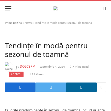
Prima pagină
»
News
»
Tendințe în modă pentru sezonul de toamnă
Tendințe în modă pentru
sezonul de toamnă
By
DOLCEFM
septembrie 4, 2024
7 Mins Read
11
Views
AGENTII
Culorile predominante în sezonul de toamnă includ nuanțe