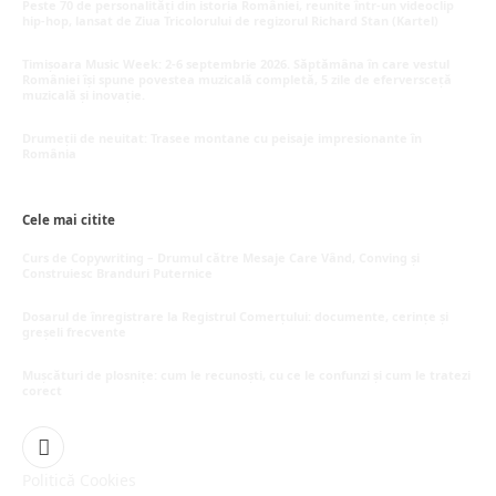
Peste 70 de personalități din istoria României, reunite într-un videoclip
hip-hop, lansat de Ziua Tricolorului de regizorul Richard Stan (Kartel)
iunie 26, 2026
Timișoara Music Week: 2-6 septembrie 2026. Săptămâna în care vestul
României își spune povestea muzicală completă, 5 zile de eferversceță
muzicală și inovație.
mai 20, 2026
Drumeții de neuitat: Trasee montane cu peisaje impresionante în
România
mai 16, 2026
Cele mai citite
Curs de Copywriting – Drumul către Mesaje Care Vând, Conving și
Construiesc Branduri Puternice
iulie 22, 2026
Dosarul de înregistrare la Registrul Comerțului: documente, cerințe și
greșeli frecvente
iulie 21, 2026
Mușcături de plosnițe: cum le recunoști, cu ce le confunzi și cum le tratezi
corect
iulie 15, 2026
Facebook
Politică Cookies