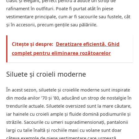
clasic și elegant, perfect pentru a aduce un strop de
rafinament în outfituri. Poate fi purtat atât în piese
vestimentare principale, cum ar fi sacourile sau fustele, cât
și în accesorii, precum gențile sau pălăriile.
Citește și despre:
Deratizare eficientă. Ghid
complet pentru eliminarea rozătoarelor
Siluete și croieli moderne
În acest sezon, siluetele și croielile moderne sunt inspirate
din moda anilor ’70 și ’80, aducând un strop de nostalgie în
trendurile actuale. Siluetele oversized sunt la mare căutare,
iar hainele cu croieli ample și fluide domină podiumurile și
străzile. Sacourile cu umeri supradimensionați, pantalonii
largi cu talie înaltă și rochiile maxi cu volane sunt doar
câteva exemple de piese vestimentare care urmează