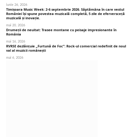
iunie 26, 2026
Timișoara Music Week: 2-6 septembrie 2026. Săptămâna în care vestul
României își spune povestea muzicală completă, 5 zile de eferversceță
muzicală și inovație.
mai 20, 2026
Drumeții de neuitat: Trasee montane cu peisaje impresionante în
România
mai 16, 2026
RVRSE dezlănțuie „Furtună de Foc”: Rock-ul comercial redefinit de noul
val al muzicii românești
mai 6, 2026