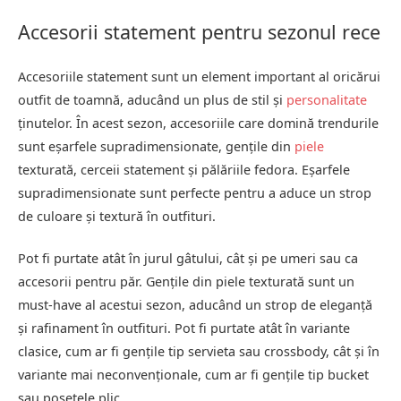
Accesorii statement pentru sezonul rece
Accesoriile statement sunt un element important al oricărui
outfit de toamnă, aducând un plus de stil și
personalitate
ținutelor. În acest sezon, accesoriile care domină trendurile
sunt eșarfele supradimensionate, gențile din
piele
texturată, cerceii statement și pălăriile fedora. Eșarfele
supradimensionate sunt perfecte pentru a aduce un strop
de culoare și textură în outfituri.
Pot fi purtate atât în jurul gâtului, cât și pe umeri sau ca
accesorii pentru păr. Gențile din piele texturată sunt un
must-have al acestui sezon, aducând un strop de eleganță
și rafinament în outfituri. Pot fi purtate atât în variante
clasice, cum ar fi gențile tip servieta sau crossbody, cât și în
variante mai neconvenționale, cum ar fi gențile tip bucket
sau poșetele plic.