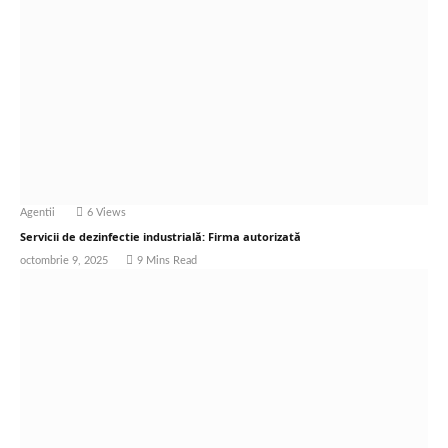
Agentii
6
Views
Servicii de dezinfectie industrială: Firma autorizată
octombrie 9, 2025
9 Mins Read