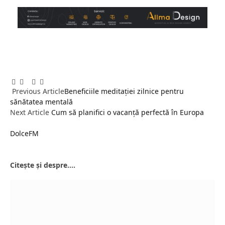
Facebook
Twitter
Pinterest
LinkedIn
Tumblr
Email
Previous Article
Beneficiile meditației zilnice pentru
sănătatea mentală
Next Article
Cum să planifici o vacanță perfectă în Europa
DolceFM
Website
Citește și despre....