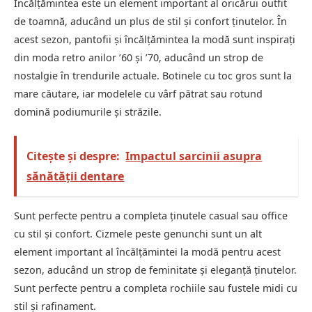
Încălțămintea este un element important al oricărui outfit
de toamnă, aducând un plus de stil și confort ținutelor. În
acest sezon, pantofii și încălțămintea la modă sunt inspirați
din moda retro anilor ’60 și ’70, aducând un strop de
nostalgie în trendurile actuale. Botinele cu toc gros sunt la
mare căutare, iar modelele cu vârf pătrat sau rotund
domină podiumurile și străzile.
Citește și despre:
Impactul sarcinii asupra
sănătății dentare
Sunt perfecte pentru a completa ținutele casual sau office
cu stil și confort. Cizmele peste genunchi sunt un alt
element important al încălțămintei la modă pentru acest
sezon, aducând un strop de feminitate și eleganță ținutelor.
Sunt perfecte pentru a completa rochiile sau fustele midi cu
stil și rafinament.