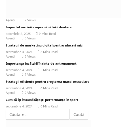
Agentii
2
Views
Impactul sarcinii asupra sănătății dentare
octombrie 2, 2025
9 Mins Read
Agentii
5
Views
Strategii de marketing digital pentru afaceri mici
septembrie 4, 2024
6 Mins Read
Agentii
5
Views
Importanța încălzirii înainte de antrenament
septembrie 4, 2024
5 Mins Read
Agentii
7
Views
Strategii eficiente pentru creșterea masei musculare
septembrie 4, 2024
6 Mins Read
Agentii
2
Views
Cum să îți îmbunătățești performanța în sport
septembrie 4, 2024
6 Mins Read