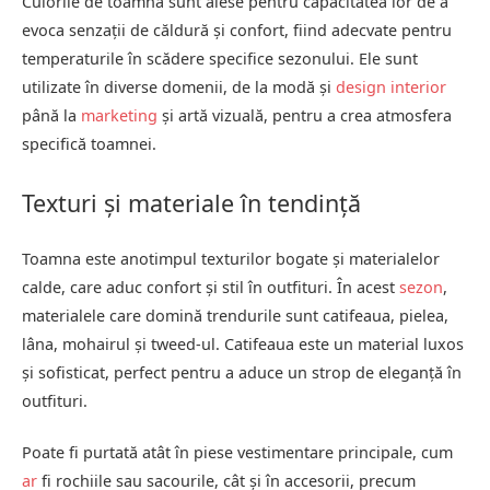
Culorile de toamnă sunt alese pentru capacitatea lor de a
evoca senzații de căldură și confort, fiind adecvate pentru
temperaturile în scădere specifice sezonului. Ele sunt
utilizate în diverse domenii, de la modă și
design interior
până la
marketing
și artă vizuală, pentru a crea atmosfera
specifică toamnei.
Texturi și materiale în tendință
Toamna este anotimpul texturilor bogate și materialelor
calde, care aduc confort și stil în outfituri. În acest
sezon
,
materialele care domină trendurile sunt catifeaua, pielea,
lâna, mohairul și tweed-ul. Catifeaua este un material luxos
și sofisticat, perfect pentru a aduce un strop de eleganță în
outfituri.
Poate fi purtată atât în piese vestimentare principale, cum
ar
fi rochiile sau sacourile, cât și în accesorii, precum