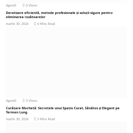
Agentii
0
Views
Deratizare eficientă, metode profesionale și soluții sigure pentru
eliminarea rozătoarelor
martie 30, 2026
6 Mins Read
Agentii
0
Views
Curățare Mochetă: Secretele unui Spațiu Curat, Sănătos și Elegant pe
Termen Lung
martie 30, 2026
5 Mins Read