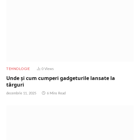
TEHNOLOGIE
0
Views
Unde și cum cumperi gadgeturile lansate la
târguri
decembrie 11, 2025
6 Mins Read