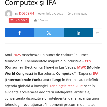
Computex și IFA
By
DOLCEFM
octombrie 27, 2025
5 Mins Read
1
Views
TEHNOLOGIE
Anul
2025
marchează un punct de cotitură în lumea
tehnologiei. Evenimentele majore din industrie –
CES
(Consumer Electronics Show)
în Las Vegas,
MWC
(Mobile
World Congress)
în Barcelona,
Computex
în Taipei și
IFA
(Internationale Funkausstellung)
în Berlin – au redefinit
agenda globală a inovației.
Tendințele tech 2025
scot în
evidență accelerarea adoptării inteligenței artificiale,
convergența dispozitivelor inteligente, dar și apariția unor
tehnologii revoluționare în domenii precum mobilitatea,