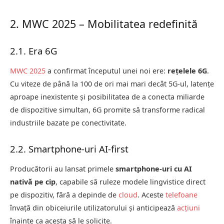
2. MWC 2025 – Mobilitatea redefinită
2.1. Era 6G
MWC 2025
a confirmat începutul unei noi ere:
rețelele 6G
.
Cu viteze de până la 100 de ori mai mari decât 5G-ul, latențe
aproape inexistente și posibilitatea de a conecta miliarde
de dispozitive simultan, 6G promite să transforme radical
industriile bazate pe conectivitate.
2.2. Smartphone-uri AI-first
Producătorii au lansat primele
smartphone-uri cu AI
nativă pe cip
, capabile să ruleze modele lingvistice direct
pe dispozitiv, fără a depinde de
cloud
. Aceste
telefoane
învață din obiceiurile utilizatorului și anticipează
acțiuni
înainte ca acesta să le solicite.