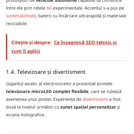
prototipuri de
vehicule autonome
capabile să comunice
între ele prin rețele
6G
experimentale. Accentul s-a pus pe
sustenabilitate
, baterii cu încărcare ultrarapidă și materiale
reciclabile.
Citește și despre:
Ce înseamnă SEO tehnic și
cum îl aplici
1.4. Televizoare și divertisment
Gigantul asiatic al electronicelor a prezentat primele
televizoare microLED complet flexibile
, care se rulează
asemenea unui poster. Experiența de
divertisment
a fost
dusă la nivelul următor cu
sunet spațial personalizat
și
ecrane holografice.