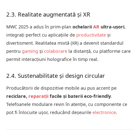
2.3. Realitate augmentată și XR
MWC 2025 a adus în prim-plan
ochelarii
AR
ultra-ușori
,
integrați perfect cu aplicațiile de
productivitate
și
divertisment. Realitatea mixtă (XR) a devenit standardul
pentru
gaming
și
colaborare
la distanță, cu platforme care
permit interacțiuni holografice în timp real.
2.4. Sustenabilitate și design circular
Producătorii de dispozitive mobile au pus accent pe
reciclare,
reparații
facile și baterii eco-friendly
.
Telefoanele modulare revin în atenție, cu componente ce
pot fi înlocuite ușor, reducând deșeurile
electronice
.