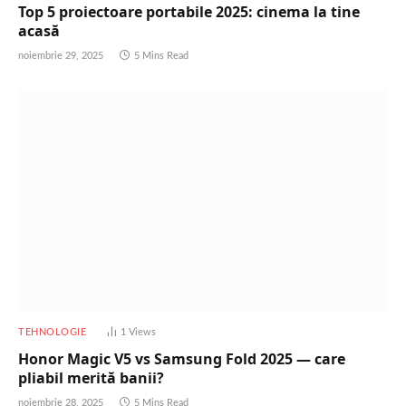
Top 5 proiectoare portabile 2025: cinema la tine
acasă
noiembrie 29, 2025
5 Mins Read
TEHNOLOGIE
1
Views
Honor Magic V5 vs Samsung Fold 2025 — care
pliabil merită banii?
noiembrie 28, 2025
5 Mins Read