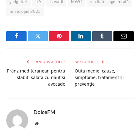
gadgeturi
IFA
inovații
MWC
realitate augmentată
tehnologie 2025
Facebook
Twitter
Pinterest
LinkedIn
Tumblr
Email
PREVIOUS ARTICLE
NEXT ARTICLE
Prânz mediteranean pentru
Otita medie: cauze,
slăbit: salată cu năut și
simptome, tratament și
avocado
prevenție
DolceFM
Website