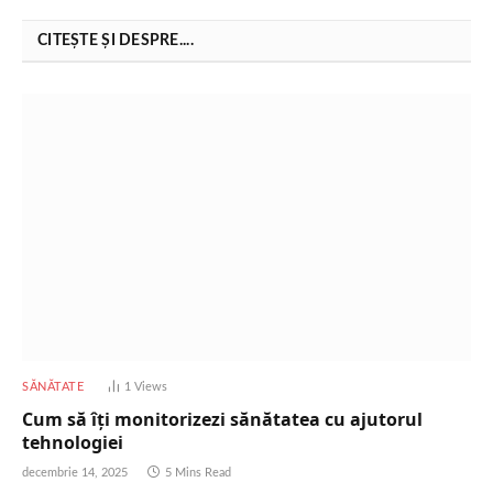
CITEȘTE ȘI DESPRE....
SĂNĂTATE
1
Views
Cum să îți monitorizezi sănătatea cu ajutorul
tehnologiei
decembrie 14, 2025
5 Mins Read