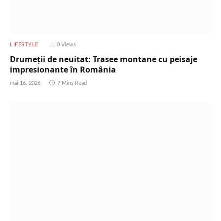
LIFESTYLE
0
Views
Drumeții de neuitat: Trasee montane cu peisaje
impresionante în România
mai 16, 2026
7 Mins Read