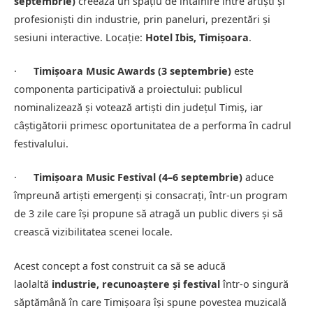
septembrie)
creează un spațiu de întâlnire între artiști și
profesioniști din industrie, prin paneluri, prezentări și
sesiuni interactive. Locație:
Hotel Ibis, Timișoara
.
·
Timișoara Music Awards (3 septembrie)
este
componenta participativă a proiectului: publicul
nominalizează și votează artiști din județul Timiș, iar
câștigătorii primesc oportunitatea de a performa în cadrul
festivalului.
·
Timișoara Music Festival (4–6 septembrie)
aduce
împreună artiști emergenți și consacrați, într-un program
de 3 zile care își propune să atragă un public divers și să
crească vizibilitatea scenei locale.
Acest concept a fost construit ca să se aducă
laolaltă
industrie, recunoaștere și festival
într-o singură
săptămână în care Timișoara își spune povestea muzicală