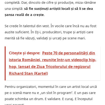
completă. Dar, dincolo de cifre și producție, miza rămâne
una simplă:
să fie susținuți artiștii locali și să li se dea
șansa reală de a crește
.
Se crede în talentul din vest. În vocile care încă nu au fost
auzite suficient. În DJ-i, producători, trupe și artiști care
merită să fie văzuți, validați și urcați pe scene mari.
Citește și despre:
Peste 70 de personalități din
istoria României, reunite într-un videoclip hip-
hop, lansat de Ziua Tricolorului de regizorul
Richard Stan (Kartel)
Pentru organizatori, momentul în care un artist local urcă
pe o scenă mare nu e „un slot în program”. E un pas care
poate schimba un drum. E validare. E curaj. E începutul
unei povești.