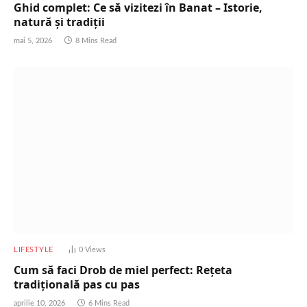
Ghid complet: Ce să vizitezi în Banat – Istorie,
natură și tradiții
mai 5, 2026
8 Mins Read
LIFESTYLE
0
Views
Cum să faci Drob de miel perfect: Rețeta
tradițională pas cu pas
aprilie 10, 2026
6 Mins Read