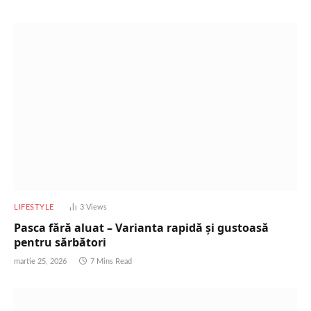
LIFESTYLE
3
Views
Pasca fără aluat – Varianta rapidă și gustoasă
pentru sărbători
martie 25, 2026
7 Mins Read