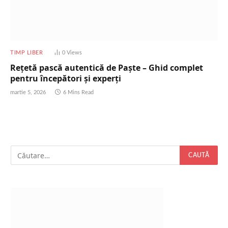
TIMP LIBER
0
Views
Rețetă pască autentică de Paște – Ghid complet
pentru începători și experți
martie 5, 2026
6 Mins Read