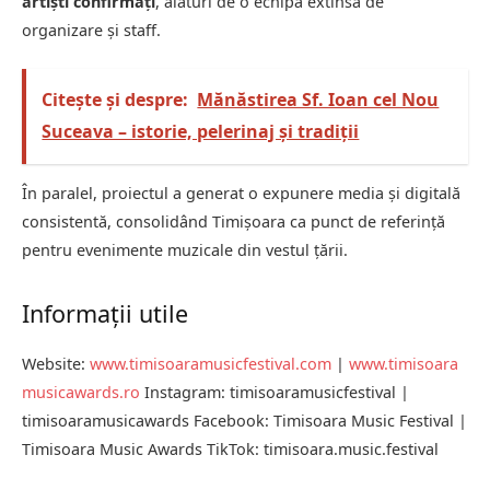
artiști confirmați
, alături de o echipă extinsă de
organizare și staff.
Citește și despre:
Mănăstirea Sf. Ioan cel Nou
Suceava – istorie, pelerinaj și tradiții
În paralel, proiectul a generat o expunere media și digitală
consistentă, consolidând Timișoara ca punct de referință
pentru evenimente muzicale din vestul țării.
Informații utile
Website:
www.timisoaramusicfestival.com
|
www.timisoara
musicawards.ro
Instagram: timisoaramusicfestival |
timisoaramusicawards Facebook: Timisoara Music Festival |
Timisoara Music Awards TikTok: timisoara.music.festival