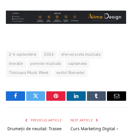
2-6 septembrie
2026
eferversceta muzicala
inovație
poveste muzicala
saptamana
Timisoara Music Week
vestul Romaniei
Facebook
Twitter
Pinterest
LinkedIn
Tumblr
Email
PREVIOUS ARTICLE
NEXT ARTICLE
Drumeții de neuitat: Trasee
Curs Marketing Digital –