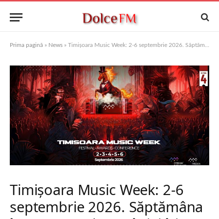
Prima pagină
»
News
»
Timișoara Music Week: 2-6 septembrie 2026. Săptămâna în care vestul României își spune povestea muzicală completă, 5 zile de eferversceță muzicală și inovație.
Timișoara Music Week: 2-6
septembrie 2026. Săptămâna