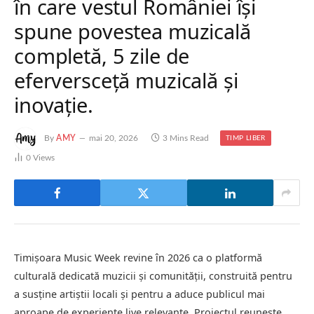
în care vestul României își
spune povestea muzicală
completă, 5 zile de
eferversceță muzicală și
inovație.
By
AMY
mai 20, 2026
3 Mins Read
TIMP LIBER
0
Views
Timișoara Music Week revine în 2026 ca o platformă
culturală dedicată muzicii și comunității, construită pentru
a susține artiștii locali și pentru a aduce publicul mai
aproape de experiențe live relevante. Proiectul reunește