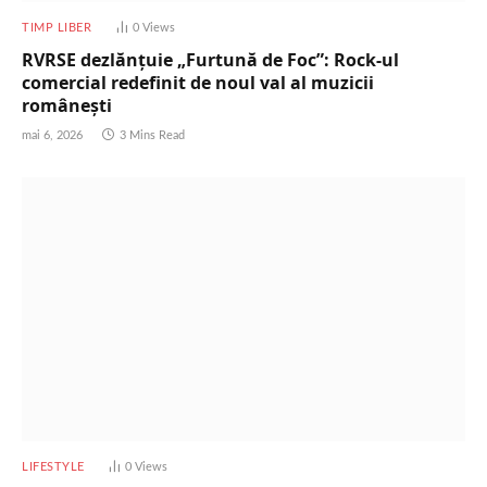
TIMP LIBER
0
Views
RVRSE dezlănțuie „Furtună de Foc”: Rock-ul
comercial redefinit de noul val al muzicii
românești
mai 6, 2026
3 Mins Read
LIFESTYLE
0
Views