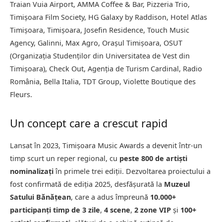
Traian Vuia Airport, AMMA Coffee & Bar, Pizzeria Trio,
Timișoara Film Society, HG Galaxy by Raddison, Hotel Atlas
Timișoara, Timișoara, Josefin Residence, Touch Music
Agency, Galinni, Max Agro, Orașul Timișoara, OSUT
(Organizația Studenților din Universitatea de Vest din
Timișoara), Check Out, Agenția de Turism Cardinal, Radio
România, Bella Italia, TDT Group, Violette Boutique des
Fleurs
.
Un concept care a crescut rapid
Lansat în 2023, Timișoara Music Awards a devenit într-un
timp scurt un reper regional, cu
peste 800 de artiști
nominalizați
în primele trei ediții. Dezvoltarea proiectului a
fost confirmată de ediția 2025, desfășurată la
Muzeul
Satului Bănățean
, care a adus împreună
10.000+
participanți
timp de 3 zile
,
4 scene
,
2 zone VIP
și
100+