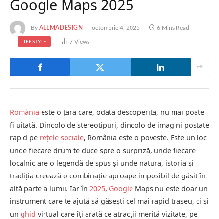
Google Maps 2025
By
ALLMADESIGN
octombrie 4, 2025
6 Mins Read
7
Views
LIFESTYLE
România
este o țară care, odată descoperită, nu mai poate
fi uitată. Dincolo de stereotipuri, dincolo de imagini postate
rapid pe
rețele sociale
, România este o poveste. Este un loc
unde fiecare drum te duce spre o surpriză, unde fiecare
localnic are o legendă de spus și unde natura, istoria și
tradiția creează o combinație aproape imposibil de găsit în
altă parte a lumii. Iar în
2025
,
Google
Maps nu este doar un
instrument care te ajută să găsești cel mai rapid traseu, ci și
un
ghid
virtual care îți arată ce atracții merită vizitate, pe