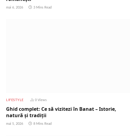
mai 6, 2026
3 Mins Read
LIFESTYLE
0
Views
Ghid complet: Ce să vizitezi în Banat – Istorie,
natură și tradiții
mai 5, 2026
8 Mins Read