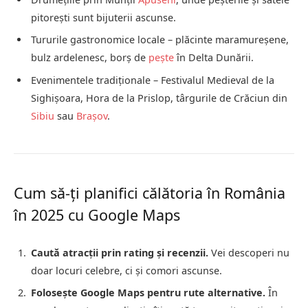
pitorești sunt bijuterii ascunse.
Tururile gastronomice locale – plăcinte maramureșene,
bulz ardelenesc, borș de
pește
în Delta Dunării.
Evenimentele tradiționale – Festivalul Medieval de la
Sighișoara, Hora de la Prislop, târgurile de Crăciun din
Sibiu
sau
Brașov
.
Cum să-ți planifici călătoria în România
în 2025 cu Google Maps
Caută atracții prin rating și recenzii.
Vei descoperi nu
doar locuri celebre, ci și comori ascunse.
Folosește Google Maps pentru rute alternative.
În