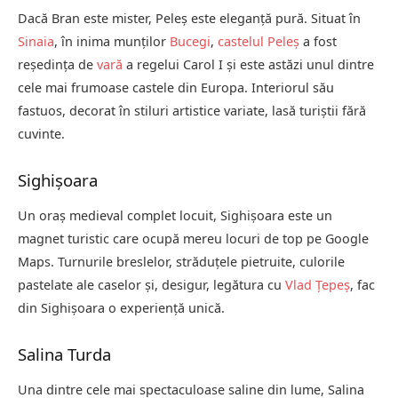
Dacă Bran este mister, Peleș este eleganță pură. Situat în
Sinaia
, în inima munților
Bucegi
,
castelul Peleș
a fost
reședința de
vară
a regelui Carol I și este astăzi unul dintre
cele mai frumoase castele din Europa. Interiorul său
fastuos, decorat în stiluri artistice variate, lasă turiștii fără
cuvinte.
Sighișoara
Un oraș medieval complet locuit, Sighișoara este un
magnet turistic care ocupă mereu locuri de top pe Google
Maps. Turnurile breslelor, străduțele pietruite, culorile
pastelate ale caselor și, desigur, legătura cu
Vlad Țepeș
, fac
din Sighișoara o experiență unică.
Salina Turda
Una dintre cele mai spectaculoase saline din lume, Salina