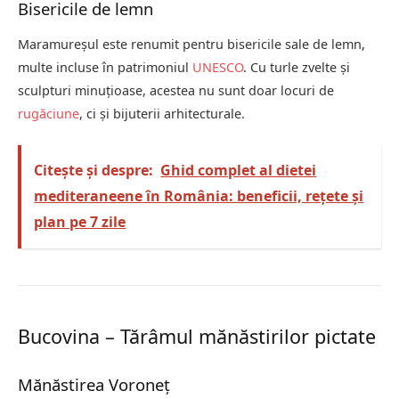
Bisericile de lemn
Maramureșul este renumit pentru bisericile sale de lemn,
multe incluse în patrimoniul
UNESCO
. Cu turle zvelte și
sculpturi minuțioase, acestea nu sunt doar locuri de
rugăciune
, ci și bijuterii arhitecturale.
Citește și despre:
Ghid complet al dietei
mediteraneene în România: beneficii, rețete și
plan pe 7 zile
Bucovina – Tărâmul mănăstirilor pictate
Mănăstirea Voroneț