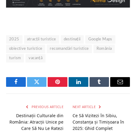
2025
atracții turistice
destinații
Google Maps
obiective turistice
recomandări turistice
România
turism
vacanță
Facebook
Twitter
Pinterest
LinkedIn
Tumblr
Email
PREVIOUS ARTICLE
NEXT ARTICLE
Destinații Culturale din
Ce Să Vizitezi în Sibiu,
România: Atracții Unice pe
Constanța și Timișoara în
Care Să Nu Le Ratezi
2025: Ghid Complet