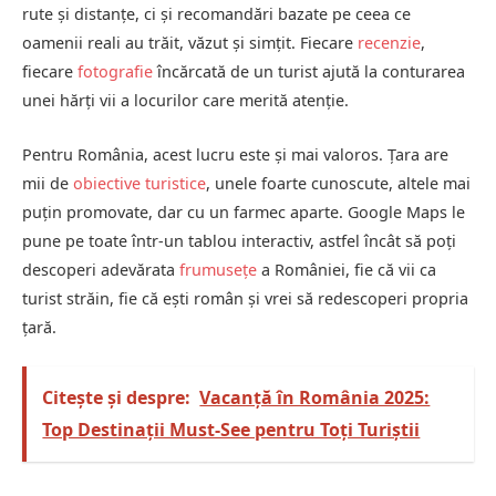
rute și distanțe, ci și recomandări bazate pe ceea ce
oamenii reali au trăit, văzut și simțit. Fiecare
recenzie
,
fiecare
fotografie
încărcată de un turist ajută la conturarea
unei hărți vii a locurilor care merită atenție.
Pentru România, acest lucru este și mai valoros. Țara are
mii de
obiective turistice
, unele foarte cunoscute, altele mai
puțin promovate, dar cu un farmec aparte. Google Maps le
pune pe toate într-un tablou interactiv, astfel încât să poți
descoperi adevărata
frumusețe
a României, fie că vii ca
turist străin, fie că ești român și vrei să redescoperi propria
țară.
Citește și despre:
Vacanță în România 2025:
Top Destinații Must-See pentru Toți Turiștii