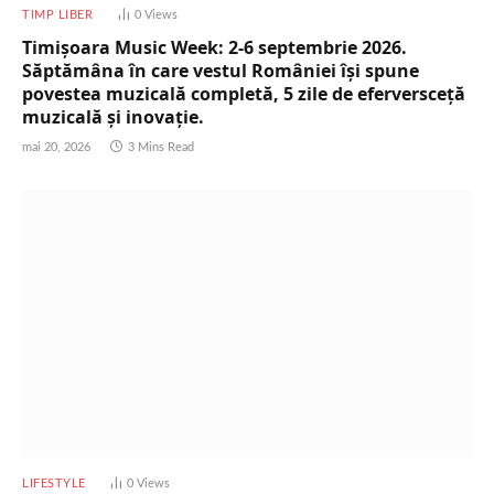
TIMP LIBER
0
Views
Timișoara Music Week: 2-6 septembrie 2026.
Săptămâna în care vestul României își spune
povestea muzicală completă, 5 zile de eferversceță
muzicală și inovație.
mai 20, 2026
3 Mins Read
LIFESTYLE
0
Views