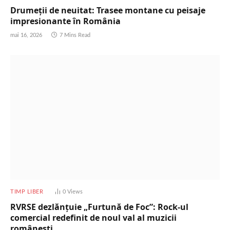
Drumeții de neuitat: Trasee montane cu peisaje
impresionante în România
mai 16, 2026
7 Mins Read
TIMP LIBER
0
Views
RVRSE dezlănțuie „Furtună de Foc”: Rock-ul
comercial redefinit de noul val al muzicii
românești