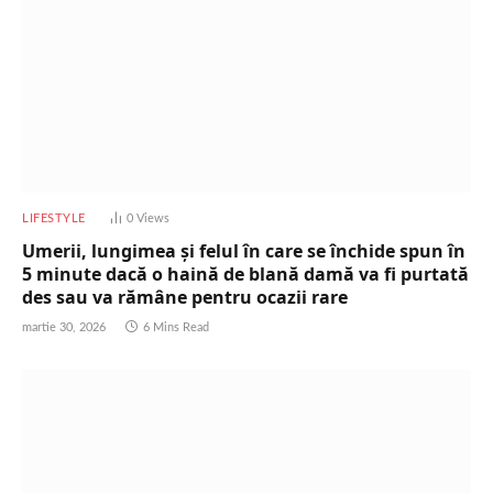
LIFESTYLE
0
Views
Umerii, lungimea și felul în care se închide spun în
5 minute dacă o haină de blană damă va fi purtată
des sau va rămâne pentru ocazii rare
martie 30, 2026
6 Mins Read