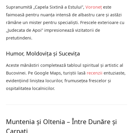
Supranumită „Capela Sixtină a Estului”,
Voroneț
este
faimoasă pentru nuanța intensă de albastru care și astăzi
rămâne un mister pentru specialiști. Frescele exterioare cu
„Judecata de Apoi” impresionează vizitatorii de
pretutindeni.
Humor, Moldovița și Sucevița
Aceste mănăstiri completează tabloul spiritual și artistic al
Bucovinei. Pe Google Maps, turiștii lasă
recenzii
entuziaste,
evidențiind liniștea locurilor, frumusețea frescelor și
ospitalitatea localnicilor.
Muntenia și Oltenia – Între Dunăre și
Carpați