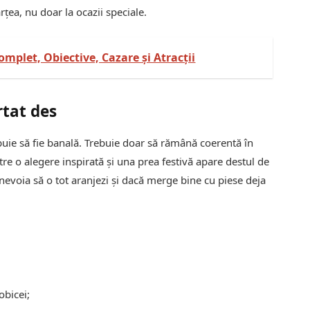
rțea, nu doar la ocazii speciale.
mplet, Obiective, Cazare și Atracții
rtat des
buie să fie banală. Trebuie doar să rămână coerentă în
e o alegere inspirată și una prea festivă apare destul de
 nevoia să o tot aranjezi și dacă merge bine cu piese deja
obicei;