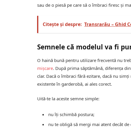
sau de o piesă pe care să o îmbraci firesc și ma
Citește și despre:
Transrarău – Ghid Co
Semnele că modelul va fi pu
O haină bună pentru utilizare frecventă nu tre
mișcare
. După prima săptămână, diferența dintr
clar. Dacă o îmbraci fără ezitare, dacă nu simți
existente în garderobă, ai ales corect.
Uită-te la aceste semne simple:
nu îți schimbă postura;
nu te obligă să mergi mai atent decât de 