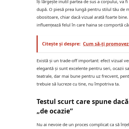
îți lărgește inutil partea de sus a corpului, va
după. O piesă prea lungă pentru stilul tău de 
obositoare, chiar dacă vizual arată foarte bine.
influențează felul în care haina se comportă c
Citește și despre:
Cum să-ți promovez
Există și un trade-off important: efect vizual 
elegantă și sunt excelente pentru seri, ocazii s
teatrale, dar mai bune pentru uz frecvent, pent
trebuie să lucreze cu tine, nu împotriva ta.
Testul scurt care spune dacă 
„de ocazie”
Nu ai nevoie de un proces complicat ca să înțel