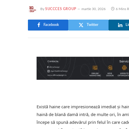
By
SUCCCES GROUP
martie 30, 2026
6 Mins 
Facebook
Twitter
Li
Există haine care impresionează imediat și ha
haină de blană damă intră, de multe ori, în amb
începe să spună adevărul prin felul în care cade