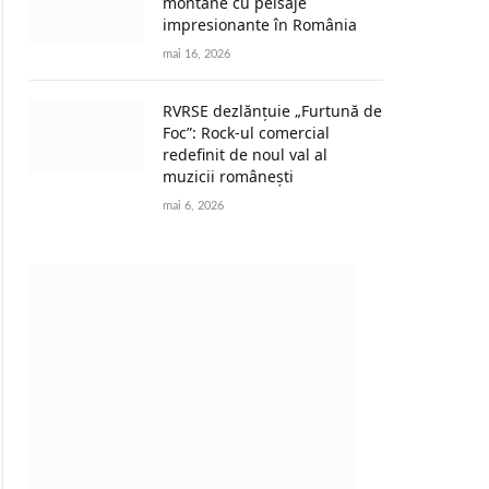
montane cu peisaje
impresionante în România
mai 16, 2026
RVRSE dezlănțuie „Furtună de
Foc”: Rock-ul comercial
redefinit de noul val al
muzicii românești
mai 6, 2026