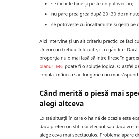
se închide bine și peste un pulover fin;
nu pare prea grea după 20–30 de minute
se potrivește cu încălțăminte și genți pe c
Aici intervine și un alt criteriu practic: ce fac
Uneori nu trebuie înlocuite, ci regândite. Dacă 
proporția nu o mai lasă să intre firesc în gard
blanuri MG
poate fi o soluție logică. O astfel 
croiala, mâneca sau lungimea nu mai răspund st
Când merită o piesă mai spec
alegi altceva
Există situații în care o haină de ocazie este e
dacă preferi un stil mai elegant sau dacă vrei o
alege ceva mai spectaculos. Problema apare do