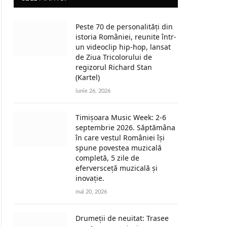
Peste 70 de personalități din
istoria României, reunite într-
un videoclip hip-hop, lansat
de Ziua Tricolorului de
regizorul Richard Stan
(Kartel)
iunie 26, 2026
Timișoara Music Week: 2-6
septembrie 2026. Săptămâna
în care vestul României își
spune povestea muzicală
completă, 5 zile de
eferversceță muzicală și
inovație.
mai 20, 2026
Drumeții de neuitat: Trasee