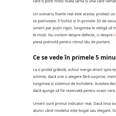
care o porți firesc toată iarna și una care răm
Un scenariu foarte real este acesta: probezi u
se potrivește, îl închizi și în primele 30 de se
umerii par puțin rigizi, lungimea te obligă să 
te miști. Nu vorbim despre defecte, ci despre
c
piesa potrivită pentru ritmul tău de purtare.
Ce se vede în primele 5 minu
La o probă grăbită, ochiul merge direct spre te
schimb, dacă vrei o alegere fără surprize, meri
lungimea și sistemul de închidere. Acestea dec
dacă ajunge să fie rezervată pentru ocazii rare.
Umerii sunt primul indicator real. Dacă linia lo
atunci când modelul este bogat sau elegant. Dac