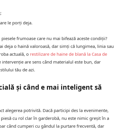
;
are le porți deja.
i cu piesele frumoase care nu mai bifează aceste condiții?
ai deja o haină valoroasă, dar simți că lungimea, linia sau
eroba actuală, o
restilizare de haine de blană la Casa de
de intervenție are sens când materialul este bun, dar
ilului tău de azi.
ială și când e mai inteligent să
xact alegerea potrivită. Dacă participi des la evenimente,
 piesă cu rol clar în garderobă, nu este nimic greșit în a
ar când cumperi cu gândul la purtare frecventă, dar