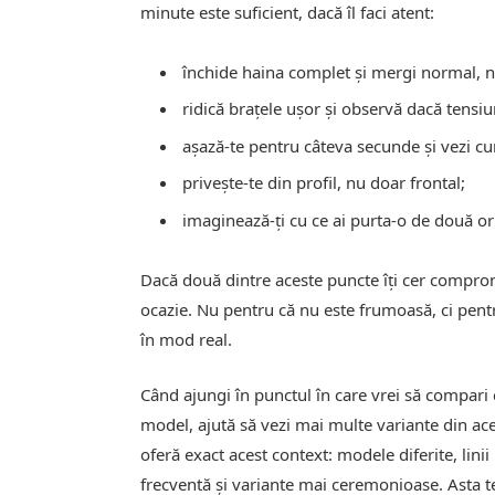
minute este suficient, dacă îl faci atent:
închide haina complet și mergi normal, n
ridică brațele ușor și observă dacă tensi
așază-te pentru câteva secunde și vezi cu
privește-te din profil, nu doar frontal;
imaginează-ți cu ce ai purta-o de două o
Dacă două dintre aceste puncte îți cer compro
ocazie. Nu pentru că nu este frumoasă, ci pentru
în mod real.
Când ajungi în punctul în care vrei să compari cr
model, ajută să vezi mai multe variante din ac
oferă exact acest context: modele diferite, lin
frecventă și variante mai ceremonioase. Asta te