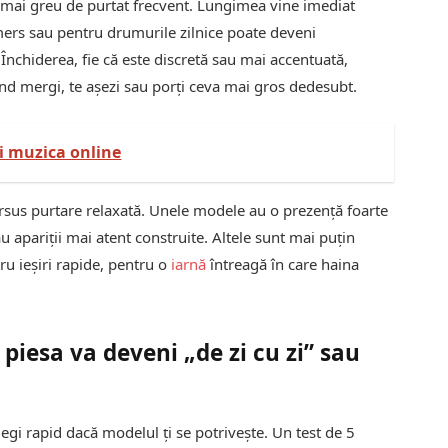
 fi mai greu de purtat frecvent. Lungimea vine imediat
mers sau pentru drumurile zilnice poate deveni
 Închiderea, fie că este discretă sau mai accentuată,
ând mergi, te așezi sau porți ceva mai gros dedesubt.
i muzica online
versus purtare relaxată. Unele modele au o prezență foarte
au apariții mai atent construite. Altele sunt mai puțin
ru ieșiri rapide, pentru o
iarnă
întreagă în care haina
piesa va deveni „de zi cu zi” sau
egi rapid dacă modelul ți se potrivește. Un test de 5