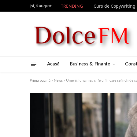
joi, 6 august
TRENDING
Acasă
Business & Finanțe
Const
Prima pagină
»
News
»
Umerii, lungimea și felul în care se închide