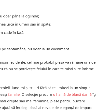
u doar până la oglindă;
unea urcă în umeri sau în spate;
m cade în față;
ri pe săptămână, nu doar la un eveniment.
misuri evidente, cel mai probabil piesa va rămâne una de
 că nu se potrivește felului în care te miști și te îmbraci
oieli, lungimi și stiluri fără să te limitezi la un singur
eeași
familie
. O selecție precum
o haină de blană damă
îți
ii mai drepte sau mai feminine, piese pentru purtare
 ajută să înțelegi dacă ai nevoie de eleganță de impact