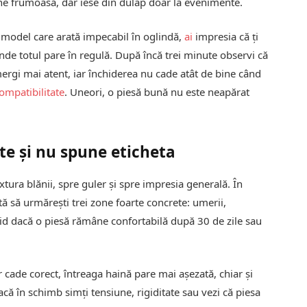
âne frumoasă, dar iese din dulap doar la evenimente.
n model care arată impecabil în oglindă,
ai
impresia că ți
cunde totul pare în regulă. După încă trei minute observi că
mergi mai atent, iar închiderea nu cade atât de bine când
ompatibilitate
. Uneori, o piesă bună nu este neapărat
te și nu spune eticheta
xtura blănii, spre guler și spre impresia generală. În
tă să urmărești trei zone foarte concrete: umerii,
id dacă o piesă rămâne confortabilă după 30 de zile sau
r cade corect, întreaga haină pare mai așezată, chiar și
ă în schimb simți tensiune, rigiditate sau vezi că piesa