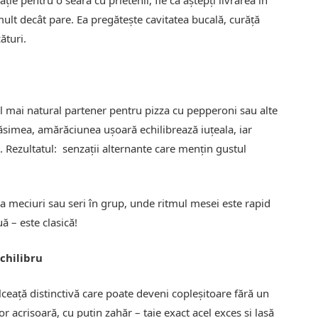
ație pentru o seară cu prietenii, fie că aștepți livrarea în
lt decât pare. Ea pregătește cavitatea bucală, curăță
ături.
el mai natural partener pentru pizza cu pepperoni sau alte
ăsimea, amărăciunea ușoară echilibrează iuțeala, iar
 Rezultatul: senzații alternante care mențin gustul
a meciuri sau seri în grup, unde ritmul mesei este rapid
ă – este clasică!
echilibru
ceață distinctivă care poate deveni copleșitoare fără un
 acrișoară, cu puțin zahăr – taie exact acel exces și lasă