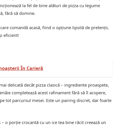
ncționează la fel de bine alături de pizza cu legume
ă, fără să domine.
 care comandă acasă, fiind o opțiune lipsită de pretenții,
i eficient!
oașterii În Carieră
ai delicată decât pizza clasică – ingrediente proaspete,
 lămâie completează acest rafinament fără să îl acopere,
e tot parcursul mesei. Este un pairing discret, dar foarte
s – o porție crocantă cu un ice tea bine răcit creează un