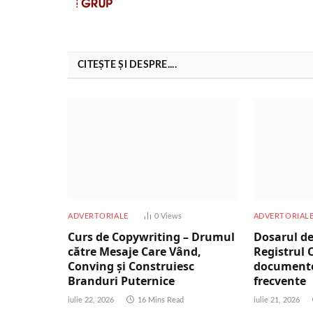
CITEȘTE ȘI DESPRE....
ADVERTORIALE
0
Views
ADVERTORIAL
Curs de Copywriting – Drumul
Dosarul de
către Mesaje Care Vând,
Registrul 
Conving și Construiesc
documente,
Branduri Puternice
frecvente
iulie 22, 2026
16 Mins Read
iulie 21, 2026