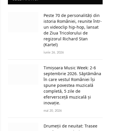
Peste 70 de personalități din
istoria României, reunite într-
un videoclip hip-hop, lansat
de Ziua Tricolorului de
regizorul Richard Stan
(Kartel)
iunie 26, 2026
Timișoara Music Week: 2-6
septembrie 2026. Săptămâna
în care vestul României își
spune povestea muzicală
completă, 5 zile de
eferversceță muzicală și
inovație.
mai 20, 2026
Drumeții de neuitat: Trasee