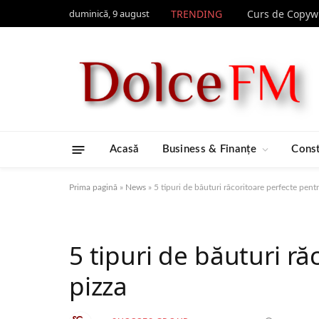
duminică, 9 august
TRENDING
Acasă
Business & Finanțe
Const
Prima pagină
»
News
»
5 tipuri de băuturi răcoritoare perfecte pent
5 tipuri de băuturi r
pizza