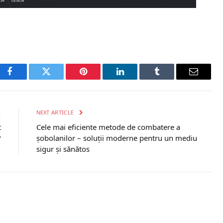
Facebook
Twitter
Pinterest
LinkedIn
Tumblr
Email
E
NEXT ARTICLE
t
Cele mai eficiente metode de combatere a
?
șobolanilor – soluții moderne pentru un mediu
sigur și sănătos