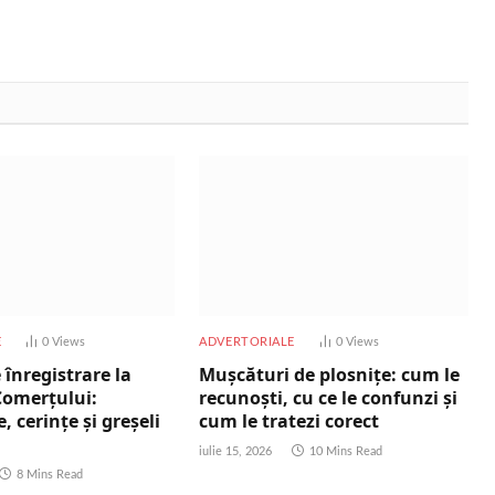
E
0
Views
ADVERTORIALE
0
Views
 înregistrare la
Mușcături de plosnițe: cum le
Comerțului:
recunoști, cu ce le confunzi și
 cerințe și greșeli
cum le tratezi corect
iulie 15, 2026
10 Mins Read
8 Mins Read