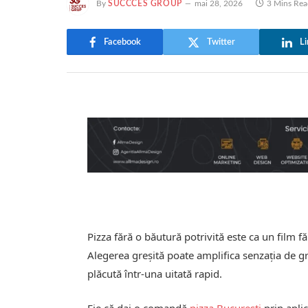
By
SUCCCES GROUP
mai 28, 2026
3 Mins Rea
Facebook
Twitter
Li
Pizza fără o băutură potrivită este ca un film f
Alegerea greșită poate amplifica senzația de g
plăcută într-una uitată rapid.