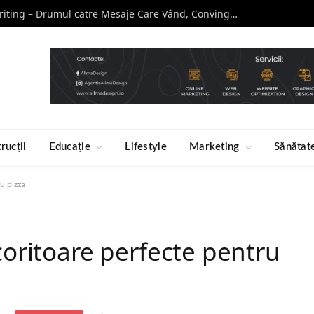
Curs de Copywriting – Drumul către Mesaje Care Vând, Conving și Construiesc Branduri Puternice
rucții
Educație
Lifestyle
Marketing
Sănătat
ru pizza
ăcoritoare perfecte pentru