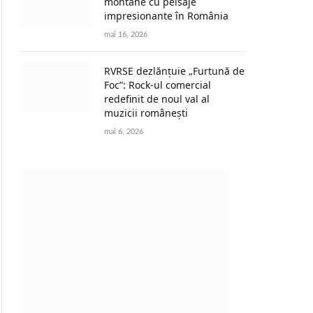
montane cu peisaje
impresionante în România
mai 16, 2026
RVRSE dezlănțuie „Furtună de
Foc”: Rock-ul comercial
redefinit de noul val al
muzicii românești
mai 6, 2026