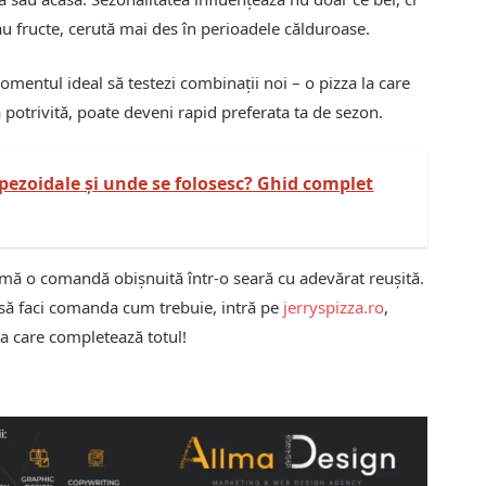
u fructe, cerută mai des în perioadele călduroase.
mentul ideal să testezi combinații noi – o pizza la care
potrivită, poate deveni rapid preferata ta de sezon.
apezoidale și unde se folosesc? Ghid complet
rmă o comandă obișnuită într-o seară cu adevărat reușită.
i să faci comanda cum trebuie, intră pe
jerryspizza.ro
,
ra care completează totul!