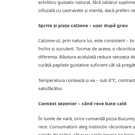
echilibru gustativ natural, fără zahărul suplimen
infuzată cu castravete și mentă, dacă preferi ce
Sprite și pizza calzone – ușor după greu
Calzone-ul, prin natura lui, este consistent – b
închis și suculent. Tocmai de aceea, o răcoritoa
diferența. Băutura acidulată reduce senzația de
curăță papilele gustative suficient cât să preg
Temperatura contează și ea – sub 8°C, contrast
satisfăcător.
Context sezonier – când rece bate cald
În lunile de vară, orice comandă pizza Bucureșt
rece. Consumatorii aleg instinctiv răcoritoare 
rapide de prânz, cât și cu serile leneșe pe tera