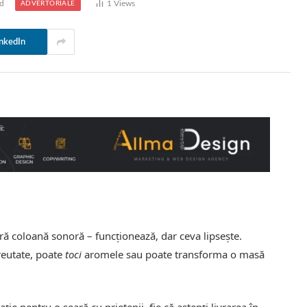
d
1
Views
ADVERTORIALE
nkedIn
ără coloană sonoră – funcționează, dar ceva lipsește.
reutate, poate
toci
aromele sau poate transforma o masă