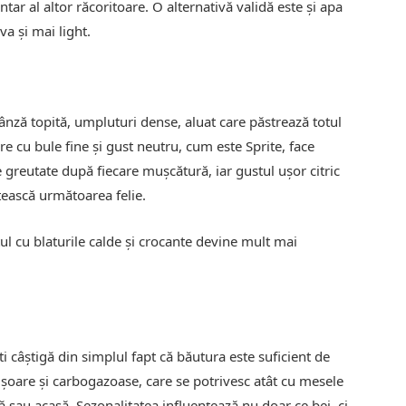
tar al altor răcoritoare. O alternativă validă este și apa
va și mai light.
rânză topită, umpluturi dense, aluat care păstrează totul
re cu bule fine și gust neutru, cum este Sprite, face
 greutate după fiecare mușcătură, iar gustul ușor citric
ătească următoarea felie.
ul cu blaturile calde și crocante devine mult mai
i câștigă din simplul fapt că băutura este suficient de
ușoare și carbogazoase, care se potrivesc atât cu mesele
să sau acasă. Sezonalitatea influențează nu doar ce bei, ci