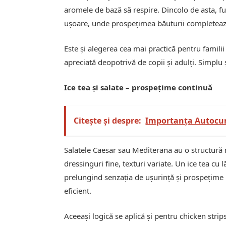
aromele de bază să respire. Dincolo de asta, fu
ușoare, unde prospețimea băuturii completeaz
Este și alegerea cea mai practică pentru familii
apreciată deopotrivă de copii și adulți. Simplu ș
Ice tea și salate – prospețime continuă
Citește și despre:
Importanța Autocun
Salatele Caesar sau Mediterana au o structură m
dressinguri fine, texturi variate. Un ice tea cu
prelungind senzația de ușurință și prospețime p
eficient.
Aceeași logică se aplică și pentru chicken strip