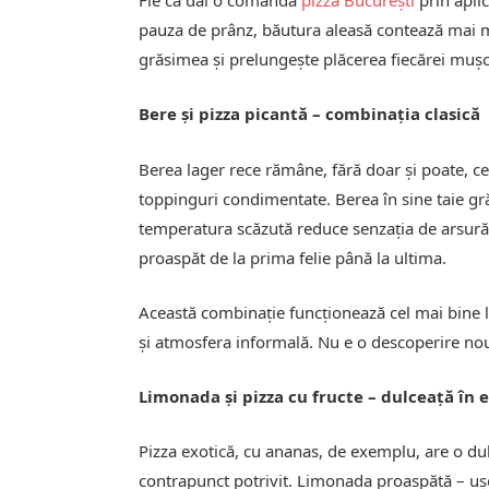
Fie că dai o comandă
pizza București
prin aplic
pauza de prânz, băutura aleasă contează mai mu
grăsimea și prelungește plăcerea fiecărei mușc
Bere și pizza picantă – combinația clasică
Berea lager rece rămâne, fără doar și poate, c
toppinguri condimentate. Berea în sine taie gr
temperatura scăzută reduce senzația de arsură.
proaspăt de la prima felie până la ultima.
Această combinație funcționează cel mai bine l
și atmosfera informală. Nu e o descoperire nou
Limonada și pizza cu fructe – dulceață în 
Pizza exotică, cu ananas, de exemplu, are o dul
contrapunct potrivit. Limonada proaspătă – ușor