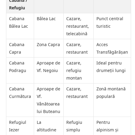
Cabana /
Refugiu
Cabana
Bâlea Lac
Cazare,
Punct central
Bâlea Lac
restaurant,
turistic
telecabină
Cabana
Zona Capra
Cazare,
Acces
Capra
restaurant
Transfăgărășan
Cabana
Aproape de
Cazare,
Ideal pentru
Podragu
Vf. Negoiu
refugiu
drumeții lungi
montan
Cabana
Aproape de
Cazare,
Zonă montană
Curmătura
Vf.
restaurant
populară
Vânătoarea
lui Buteanu
Refugiul
La
Refugiu
Pentru
Iezer
altitudine
simplu
alpinism și