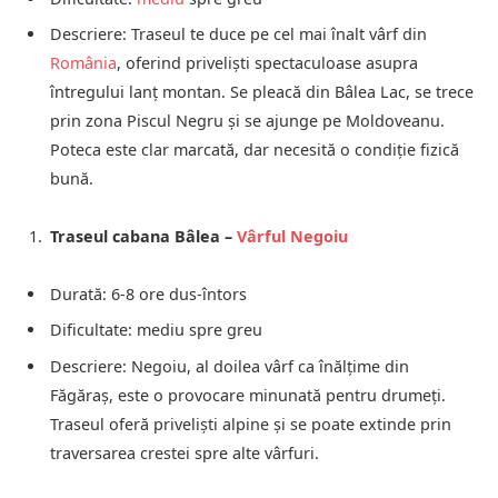
Descriere: Traseul te duce pe cel mai înalt vârf din
România
, oferind priveliști spectaculoase asupra
întregului lanț montan. Se pleacă din Bâlea Lac, se trece
prin zona Piscul Negru și se ajunge pe Moldoveanu.
Poteca este clar marcată, dar necesită o condiție fizică
bună.
Traseul cabana Bâlea –
Vârful Negoiu
Durată: 6-8 ore dus-întors
Dificultate: mediu spre greu
Descriere: Negoiu, al doilea vârf ca înălțime din
Făgăraș, este o provocare minunată pentru drumeți.
Traseul oferă priveliști alpine și se poate extinde prin
traversarea crestei spre alte vârfuri.