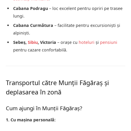
Cabana Podragu
– loc excelent pentru opriri pe trasee
lungi.
Cabana Curmătura
– facilitate pentru excursioniști și
alpiniști.
Sebeș,
Sibiu
, Victoria
– orașe cu
hoteluri
și
pensiuni
pentru cazare confortabilă.
Transportul către Munții Făgăraș și
deplasarea în zonă
Cum ajungi în Munții Făgăraș?
1. Cu mașina personală: