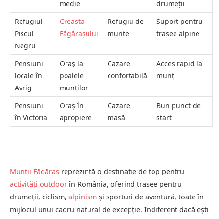
medie
drumeții
Refugiul
Creasta
Refugiu de
Suport pentru
Piscul
Făgărașului
munte
trasee alpine
Negru
Pensiuni
Oraș la
Cazare
Acces rapid la
locale în
poalele
confortabilă
munți
Avrig
munților
Pensiuni
Oraș în
Cazare,
Bun punct de
în Victoria
apropiere
masă
start
Munții Făgăraș
reprezintă o destinație de top pentru
activități outdoor
în România, oferind trasee pentru
drumeții, ciclism,
alpinism
și sporturi de aventură, toate în
mijlocul unui cadru natural de excepție. Indiferent dacă ești