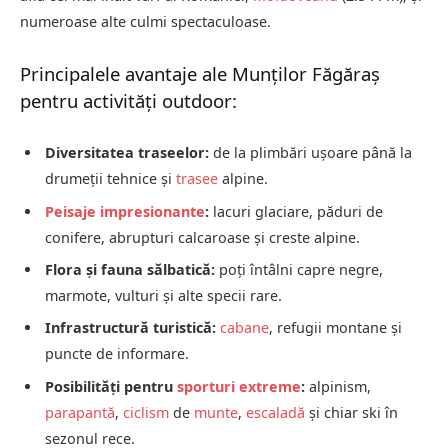
numeroase alte culmi spectaculoase.
Principalele avantaje ale Munților Făgăraș
pentru activități outdoor:
Diversitatea traseelor:
de la plimbări ușoare până la
drumeții tehnice și
trasee
alpine.
Peisaje impresionante
:
lacuri glaciare, păduri de
conifere, abrupturi calcaroase și creste alpine.
Flora și fauna sălbatică:
poți întâlni capre negre,
marmote, vulturi și alte specii rare.
Infrastructură turistică:
cabane
, refugii montane și
puncte de informare.
Posibilități pentru
sporturi extreme
:
alpinism,
parapantă
,
ciclism
de
munte
,
escaladă
și chiar ski în
sezonul rece.