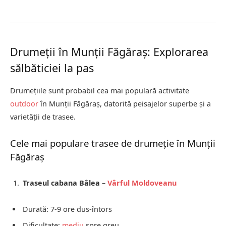
Drumeții în Munții Făgăraș: Explorarea
sălbăticiei la pas
Drumețiile sunt probabil cea mai populară activitate
outdoor
în Munții Făgăraș, datorită peisajelor superbe și a
varietății de trasee.
Cele mai populare trasee de drumeție în Munții
Făgăraș
Traseul cabana Bâlea –
Vârful Moldoveanu
Durată: 7-9 ore dus-întors
Dificultate:
mediu
spre greu