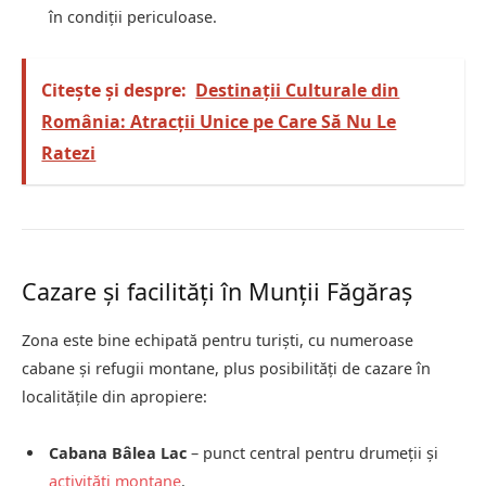
în condiții periculoase.
Citește și despre:
Destinații Culturale din
România: Atracții Unice pe Care Să Nu Le
Ratezi
Cazare și facilități în Munții Făgăraș
Zona este bine echipată pentru turiști, cu numeroase
cabane și refugii montane, plus posibilități de cazare în
localitățile din apropiere:
Cabana Bâlea Lac
– punct central pentru drumeții și
activități montane
.