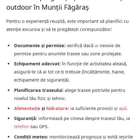
outdoor în Munții Făgăraș
Pentru o experiență reușită, este important să planifici cu
atenție excursia și să te pregătești corespunzător:
Documente și permise:
verifică dacă
ai
nevoie de
permise pentru anumite trasee sau zone protejate.
Echipament adecvat:
în funcție de activitatea aleasă,
asigură-te că ai tot ce-ți trebuie (încălțăminte, haine,
echipament de siguranță).
Planificarea traseului:
alege trasee potrivite pentru
nivelul tău fizic și tehnic.
Alimentație
și
hidratare
:
ia suficiente provizii și
apă
.
Siguranță:
informează pe cineva despre traseul tău, ia
telefon
sau GPS.
Condiții meteo:
monitorizează prognoza și evită ieșirile