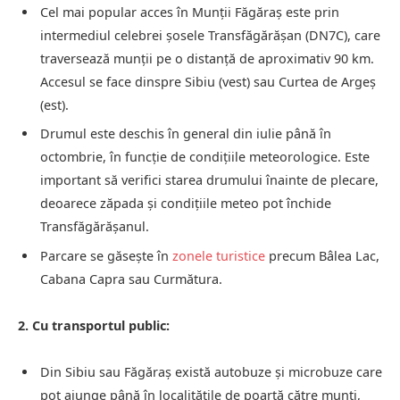
Cel mai popular acces în Munții Făgăraș este prin
intermediul celebrei șosele Transfăgărășan (DN7C), care
traversează munții pe o distanță de aproximativ 90 km.
Accesul se face dinspre Sibiu (vest) sau Curtea de Argeș
(est).
Drumul este deschis în general din iulie până în
octombrie, în funcție de condițiile meteorologice. Este
important să verifici starea drumului înainte de plecare,
deoarece zăpada și condițiile meteo pot închide
Transfăgărășanul.
Parcare se găsește în
zonele turistice
precum Bâlea Lac,
Cabana Capra sau Curmătura.
2. Cu transportul public:
Din Sibiu sau Făgăraș există autobuze și microbuze care
pot ajunge până în localitățile de poartă către munți,