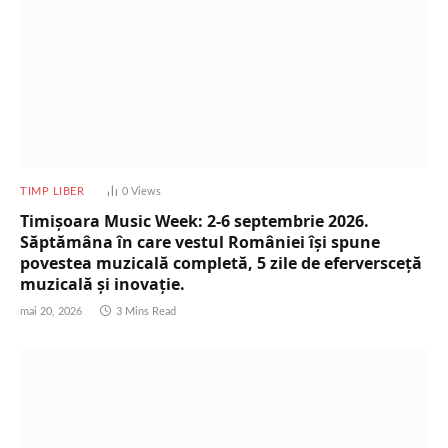
TIMP LIBER
0
Views
Timișoara Music Week: 2-6 septembrie 2026.
Săptămâna în care vestul României își spune
povestea muzicală completă, 5 zile de eferversceță
muzicală și inovație.
mai 20, 2026
3 Mins Read