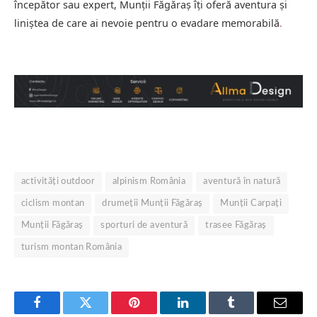
începător sau expert, Munții Făgăraș îți oferă aventura și
liniștea de care ai nevoie pentru o evadare memorabilă
.
activități outdoor
alpinism România
aventură în natură
ciclism montan
drumeții Munții Făgăraș
Munții Carpați
Munții Făgăraș
sporturi de aventură
trasee Făgăraș
turism montan România
Facebook
Twitter
Pinterest
LinkedIn
Tumblr
Email