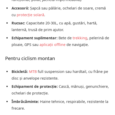
Accesorii:
Șapcă sau pălărie, ochelari de soare, cremă
cu
protecție solară
.
Rucsac:
Capacitate 20-30L, cu apă, gustări, hartă,
lanternă, trusă de prim ajutor.
Echipament suplimentar:
Bete de
trekking
, pelerină de
ploaie, GPS sau
aplicații offline
de navigație.
Pentru ciclism montan
Bicicletă:
MTB
full suspension sau hardtail, cu frâne pe
disc și anvelope rezistente.
Echipament de protecție:
Cască, mănuși, genunchiere,
ochelari de protecție.
Îmbrăcăminte:
Haine tehnice, respirabile, rezistente la
frecare.