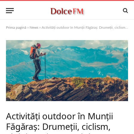
Prima pagină
»
News
»
Activități outdoor în Munții Făgăraș: Drumeții, ciclism, alpinism și sporturi de aventură
Activități outdoor în Munții
Făgăraș: Drumeții, ciclism,