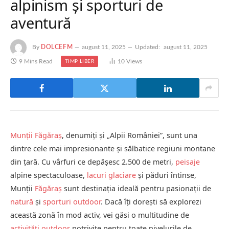
alpinism și sporturi de
aventură
By
DOLCEFM
august 11, 2025
Updated:
august 11, 2025
9 Mins Read
10
Views
TIMP LIBER
Munții Făgăraș
, denumiți și „Alpii României”, sunt una
dintre cele mai impresionante și sălbatice regiuni montane
din țară. Cu vârfuri ce depășesc 2.500 de metri,
peisaje
alpine spectaculoase,
lacuri glaciare
și păduri întinse,
Munții
Făgăraș
sunt destinația ideală pentru pasionații de
natură
și
sporturi outdoor
. Dacă îți dorești să explorezi
această zonă în mod activ, vei găsi o multitudine de
activități outdoor
potrivite pentru toate nivelurile de