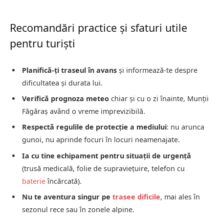
Recomandări practice și sfaturi utile
pentru turiști
Planifică-ți traseul în avans
și informează-te despre
dificultatea și durata lui.
Verifică prognoza meteo
chiar și cu o zi înainte, Munții
Făgăraș având o vreme imprevizibilă.
Respectă regulile de protecție a mediului
: nu arunca
gunoi, nu aprinde focuri în locuri neamenajate.
Ia cu tine echipament pentru situații de urgență
(trusă medicală, folie de supraviețuire, telefon cu
baterie
încărcată).
Nu te aventura singur pe
trasee dificile
, mai ales în
sezonul rece sau în zonele alpine.