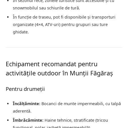
În sezonul rece, zonele turistice sunt accesibile și cu
snowmobilul sau schiurile de tură.
În funcție de traseu, pot fi disponibile și transporturi
organizate (4×4, ATV-uri) pentru grupuri sau ture
ghidate.
Echipament recomandat pentru
activitățile outdoor în Munții Făgăraș
Pentru drumeții
Încălțăminte:
Bocanci de munte impermeabili, cu talpă
aderentă.
Îmbrăcăminte:
Haine tehnice, stratificate (tricou
funcțional, polar, jachetă impermeabilă).