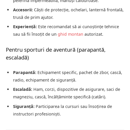
pelerină impermeabilă, mănuși călduroase.
Accesorii:
Căști de protecție, ochelari, lanternă frontală,
trusă de prim ajutor.
Experiență:
Este recomandat să ai cunoștințe tehnice
sau să fii însoțit de un
ghid montan
autorizat.
Pentru sporturi de aventură (parapantă,
escaladă)
Parapantă:
Echipament specific, pachet de zbor, cască,
radio, echipament de siguranță.
Escaladă:
Ham, corzi, dispozitive de asigurare, saci de
magneziu, cască, încălțăminte specifică (catâri).
Siguranță:
Participarea la cursuri sau însoțirea de
instructori profesioniști.