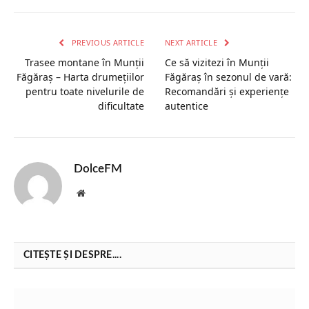
PREVIOUS ARTICLE
NEXT ARTICLE
Trasee montane în Munții
Ce să vizitezi în Munții
Făgăraș – Harta drumețiilor
Făgăraș în sezonul de vară:
pentru toate nivelurile de
Recomandări și experiențe
dificultate
autentice
DolceFM
Website
CITEȘTE ȘI DESPRE....