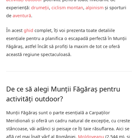
experiență:
drumeții
,
ciclism montan
,
alpinism
și sporturi
de
aventură
.
În acest
ghid
complet, îți voi prezenta toate detaliile
esențiale pentru a planifica o escapadă perfectă în Munții
Făgăraș, astfel încât să profiți la maxim de tot ce oferă
această regiune spectaculoasă.
De ce să alegi Munții Făgăraș pentru
activități outdoor?
Munții Făgăraș sunt o parte esențială a Carpaților
Meridionali și oferă un cadru natural de excepție, cu creste
stâncoase, văi adânci și peisaje ce îți taie răsuflarea. Aici se
află cel mai înalt vârf al României,
Moldoveanu
(2.544 m), și