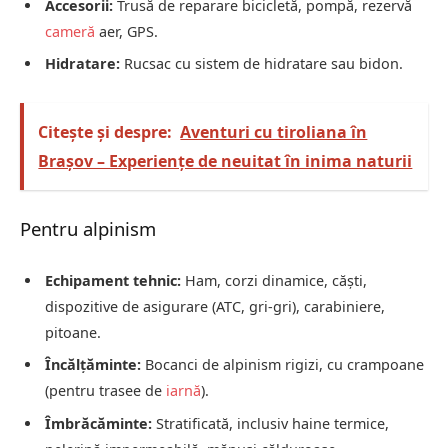
Accesorii:
Trusă de reparare bicicletă, pompă, rezervă
cameră
aer, GPS.
Hidratare:
Rucsac cu sistem de hidratare sau bidon.
Citește și despre:
Aventuri cu tiroliana în
Brașov – Experiențe de neuitat în inima naturii
Pentru alpinism
Echipament tehnic:
Ham, corzi dinamice, căști,
dispozitive de asigurare (ATC, gri-gri), carabiniere,
pitoane.
Încălțăminte:
Bocanci de alpinism rigizi, cu crampoane
(pentru trasee de
iarnă
).
Îmbrăcăminte:
Stratificată, inclusiv haine termice,