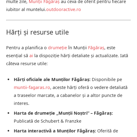
multe zile,
Munții Făgăraș
au ceva de oferit pentru fiecare
iubitor al muntelui.
outdooractive.ro
Hărți și resurse utile
Pentru a planifica o
drumeție
în Munții
Făgăraș
, este
esențial să
ai
la dispoziție hărți detaliate și actualizate.
Iată
câteva resurse utile:
Hărți oficiale ale Munților Făgăraș:
Disponibile pe
muntii-fagaras.ro
, aceste hărți oferă o vedere detaliată
a traseelor marcate, a cabanelor și a altor puncte de
interes.
Harta de drumeție „Munții Noștri” – Făgăraș:
Publicată de Schubert & Franzke
Harta interactivă a Munților Făgăraș:
Oferită de