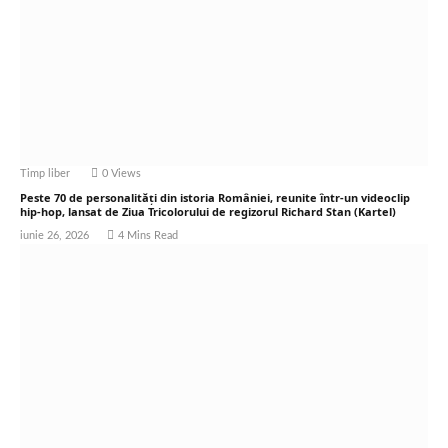
Timp liber
0
Views
Peste 70 de personalități din istoria României, reunite într-un videoclip
hip-hop, lansat de Ziua Tricolorului de regizorul Richard Stan (Kartel)
iunie 26, 2026
4 Mins Read