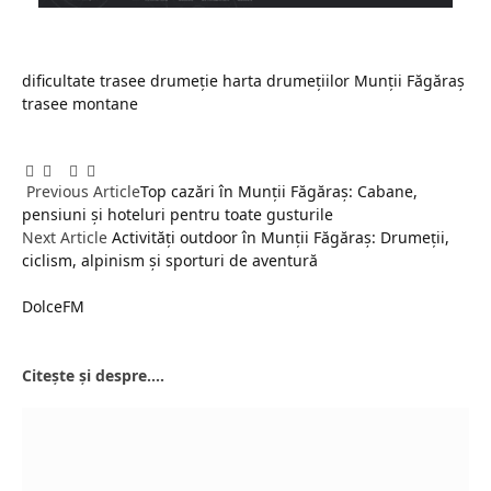
dificultate trasee
drumeție
harta drumețiilor
Munții Făgăraș
trasee montane
Facebook
Twitter
Pinterest
LinkedIn
Tumblr
Email
Previous Article
Top cazări în Munții Făgăraș: Cabane,
pensiuni și hoteluri pentru toate gusturile
Next Article
Activități outdoor în Munții Făgăraș: Drumeții,
ciclism, alpinism și sporturi de aventură
DolceFM
Website
Citește și despre....