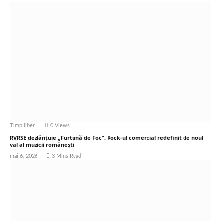
Timp liber
0
Views
RVRSE dezlănțuie „Furtună de Foc”: Rock-ul comercial redefinit de noul
val al muzicii românești
mai 6, 2026
3 Mins Read