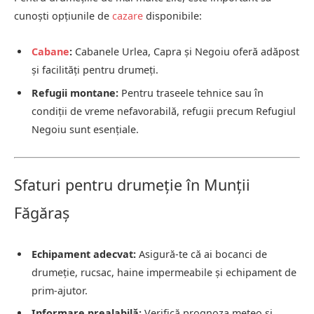
cunoști opțiunile de
cazare
disponibile:
Cabane
:
Cabanele Urlea, Capra și Negoiu oferă adăpost
și facilități pentru drumeți.
Refugii montane:
Pentru traseele tehnice sau în
condiții de vreme nefavorabilă, refugii precum Refugiul
Negoiu sunt esențiale.
Sfaturi pentru drumeție în Munții
Făgăraș
Echipament adecvat:
Asigură-te că ai bocanci de
drumeție, rucsac, haine impermeabile și echipament de
prim-ajutor.
Informare prealabilă:
Verifică prognoza meteo și