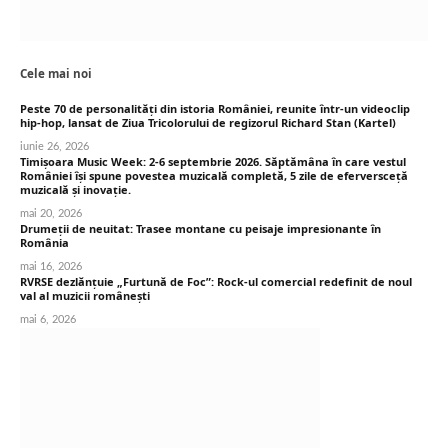
Cele mai noi
Peste 70 de personalități din istoria României, reunite într-un videoclip
hip-hop, lansat de Ziua Tricolorului de regizorul Richard Stan (Kartel)
iunie 26, 2026
Timișoara Music Week: 2-6 septembrie 2026. Săptămâna în care vestul
României își spune povestea muzicală completă, 5 zile de eferversceță
muzicală și inovație.
mai 20, 2026
Drumeții de neuitat: Trasee montane cu peisaje impresionante în
România
mai 16, 2026
RVRSE dezlănțuie „Furtună de Foc”: Rock-ul comercial redefinit de noul
val al muzicii românești
mai 6, 2026