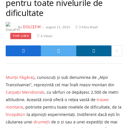
pentru toate nivelurile de
dificultate
By
DOLCEFM
august 11, 2025
3 Mins Read
6
Views
TIMP LIBER
Munții Făgăraș
, cunoscuți și sub denumirea de „Alpii
Transilvaniei”, reprezintă cel mai înalt masiv montan din
Carpații Meridionali
, cu vârfuri ce depășesc 2.500 de metri
altitudine.
Această zonă oferă o rețea vastă de
trasee
montane
, potrivite pentru toate nivelele de dificultate, de la
începători
la alpiniști experimentați.
Indiferent dacă ești în
căutarea unei
drumeții
de o zi sau a unei expediții de mai