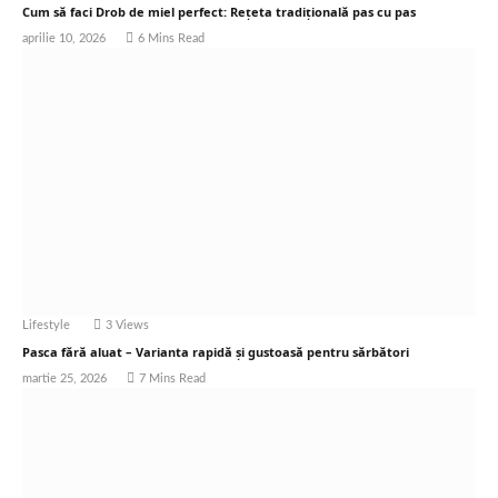
Cum să faci Drob de miel perfect: Rețeta tradițională pas cu pas
aprilie 10, 2026
6 Mins Read
Lifestyle
3
Views
Pasca fără aluat – Varianta rapidă și gustoasă pentru sărbători
martie 25, 2026
7 Mins Read