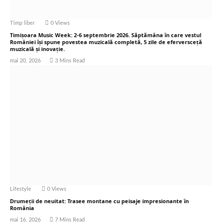
Timp liber
0
Views
Timișoara Music Week: 2-6 septembrie 2026. Săptămâna în care vestul
României își spune povestea muzicală completă, 5 zile de eferversceță
muzicală și inovație.
mai 20, 2026
3 Mins Read
Lifestyle
0
Views
Drumeții de neuitat: Trasee montane cu peisaje impresionante în
România
mai 16, 2026
7 Mins Read