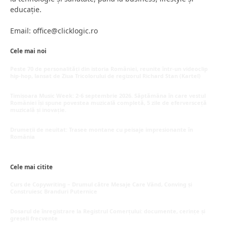
educație.
Email: office@clicklogic.ro
Cele mai noi
Peste 70 de personalități din istoria României, reunite într-un videoclip
hip-hop, lansat de Ziua Tricolorului de regizorul Richard Stan (Kartel)
iunie 26, 2026
Timișoara Music Week: 2-6 septembrie 2026. Săptămâna în care vestul
României își spune povestea muzicală completă, 5 zile de eferversceță
muzicală și inovație.
mai 20, 2026
Drumeții de neuitat: Trasee montane cu peisaje impresionante în
România
mai 16, 2026
Cele mai citite
Curs de Copywriting – Drumul către Mesaje Care Vând, Conving și
Construiesc Branduri Puternice
iulie 22, 2026
Dosarul de înregistrare la Registrul Comerțului: documente, cerințe și
greșeli frecvente