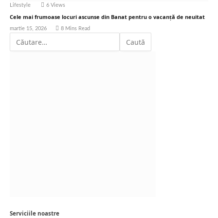
Lifestyle
6
Views
Cele mai frumoase locuri ascunse din Banat pentru o vacanță de neuitat
martie 15, 2026
8 Mins Read
Serviciile noastre