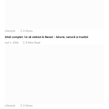
Lifestyle
0
Views
Ghid complet: Ce să vizitezi în Banat – Istorie, natură și tradiții
mai 5, 2026
8 Mins Read
Lifestyle
0
Views