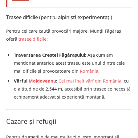
Trasee dificile (pentru alpiniști experimentați)
Pentru cei care caută provocări majore, Munții Făgăraș
oferă
trasee dificile
:
Traversarea Crestei Făgărașului:
Așa cum am
menționat anterior, acest traseu este unul dintre cele
mai dificile și provocatoare din
România
.
Vârful
Moldoveanu
:
Cel mai înalt vârf din România
, cu
o altitudine de 2.544 m, accesibil prin trasee ce necesită
echipament adecvat și experiență montană.
Cazare și refugii
Pentru drumețiile de mai multe zile, este important să