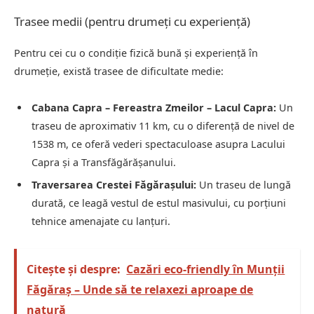
Trasee medii (pentru drumeți cu experiență)
Pentru cei cu o condiție fizică bună și experiență în
drumeție, există trasee de dificultate medie:
Cabana Capra – Fereastra Zmeilor – Lacul Capra:
Un
traseu de aproximativ 11 km, cu o diferență de nivel de
1538 m, ce oferă vederi spectaculoase asupra Lacului
Capra și a Transfăgărășanului.
Traversarea Crestei Făgărașului:
Un traseu de lungă
durată, ce leagă vestul de estul masivului, cu porțiuni
tehnice amenajate cu lanțuri.
Citește și despre:
Cazări eco-friendly în Munții
Făgăraș – Unde să te relaxezi aproape de
natură