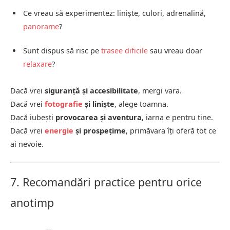
Ce vreau să experimentez: liniște, culori, adrenalină,
panorame
?
Sunt dispus să risc pe
trasee dificile
sau vreau doar
relaxare
?
Dacă vrei
siguranță și accesibilitate
, mergi vara.
Dacă vrei
fotografie
și liniște
, alege toamna.
Dacă iubești
provocarea și aventura
, iarna e pentru tine.
Dacă vrei
energie
și prospețime
, primăvara îți oferă tot ce
ai nevoie.
7. Recomandări practice pentru orice
anotimp