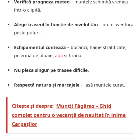
Verifică prognoza meteo
– muntele schimbă vremea
într-o clipită.
Alege traseul în funcție de nivelul tău
– nu te aventura
peste puteri.
Echipamentul contează
– bocanci, haine stratificate,
pelerină de ploaie,
apă
și hrană.
Nu pleca singur pe trasee dificile
.
Respectă natura și marcajele
– lasă muntele curat.
Citește și despre:
Munții Făgăraș – Ghid
complet pentru o vacanță de neuitat în inima
Carpaților