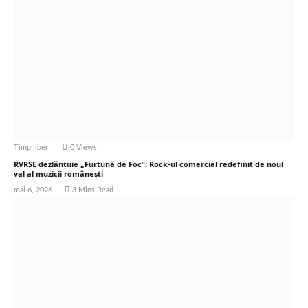
Timp liber
0
Views
RVRSE dezlănțuie „Furtună de Foc”: Rock-ul comercial redefinit de noul
val al muzicii românești
mai 6, 2026
3 Mins Read