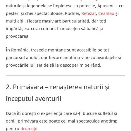
miturile și legendele se împletesc cu potecile, Apusenii – cu
peșteri și chei spectaculoase, Rodnei,
Retezat
,
Ceahlău
și
mulți alții. Fiecare masiv are particularități, dar toți
împărtășesc ceva comun: frumusețea sălbatică și
provocarea.
În România, traseele montane sunt accesibile pe tot
parcursul anului, dar fiecare anotimp vine cu avantajele și
provocările lui. Haide să le descoperim pe rând.
2. Primăvara – renașterea naturii și
începutul aventurii
Dacă îți dorești o experiență care să-ți bucure sufletul și
ochii, primăvara este poate cel mai spectaculos anotimp
pentru
drumeții
.