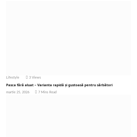
Lifestyle
3
Views
Pasca fără aluat – Varianta rapidă și gustoasă pentru sărbători
martie 25, 2026
7 Mins Read