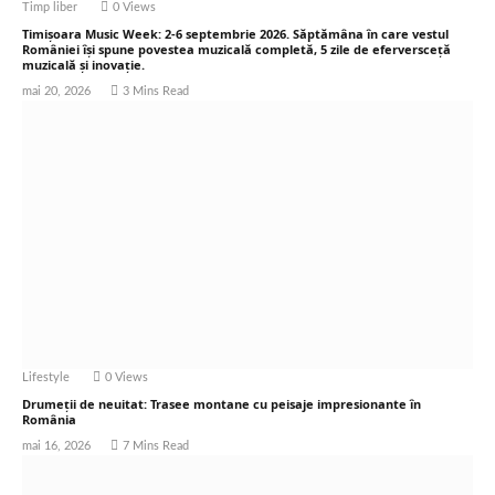
Timp liber
0
Views
Timișoara Music Week: 2-6 septembrie 2026. Săptămâna în care vestul
României își spune povestea muzicală completă, 5 zile de eferversceță
muzicală și inovație.
mai 20, 2026
3 Mins Read
Lifestyle
0
Views
Drumeții de neuitat: Trasee montane cu peisaje impresionante în
România
mai 16, 2026
7 Mins Read