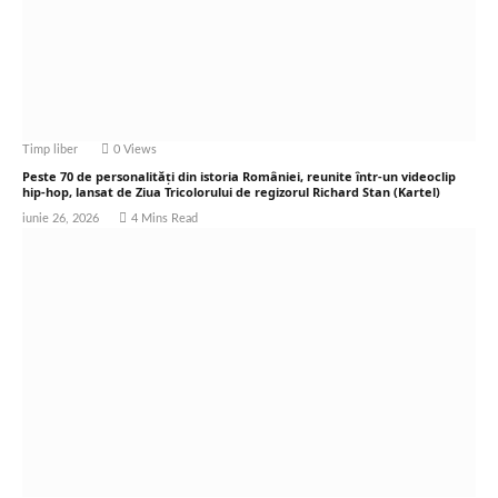
Timp liber
0
Views
Peste 70 de personalități din istoria României, reunite într-un videoclip
hip-hop, lansat de Ziua Tricolorului de regizorul Richard Stan (Kartel)
iunie 26, 2026
4 Mins Read