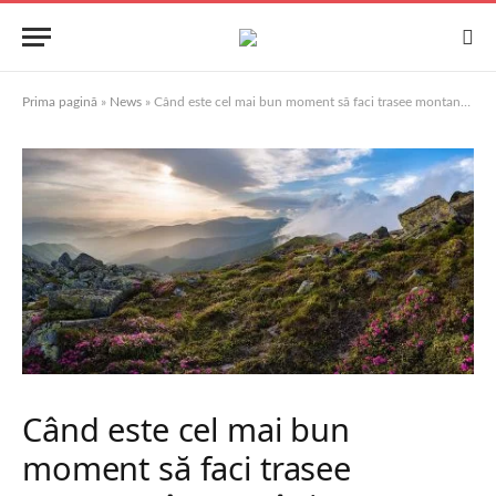
Prima pagină
»
News
»
Când este cel mai bun moment să faci trasee montane în România
Când este cel mai bun
moment să faci trasee