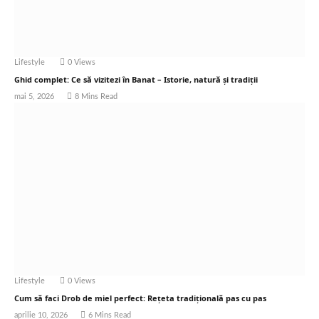
Lifestyle
0
Views
Ghid complet: Ce să vizitezi în Banat – Istorie, natură și tradiții
mai 5, 2026
8 Mins Read
Lifestyle
0
Views
Cum să faci Drob de miel perfect: Rețeta tradițională pas cu pas
aprilie 10, 2026
6 Mins Read