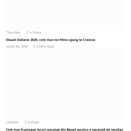
Timp liber
6
Views
Visuali Italiane 2026: cele mai noi filme ajung la Craiova
martie 18, 2026
3 Mins Read
Lifestyle
6
Views
Cele mai frumoase locuri ascunse din Banat pentru o vacanță de neuitat