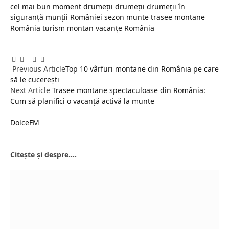
cel mai bun moment drumeții
drumeții
drumeții în
siguranță
munții României
sezon munte
trasee montane
România
turism montan
vacanțe România
Facebook
Twitter
Pinterest
LinkedIn
Tumblr
Email
Previous Article
Top 10 vârfuri montane din România pe care
să le cucerești
Next Article
Trasee montane spectaculoase din România:
Cum să planifici o vacanță activă la munte
DolceFM
Website
Citește și despre....