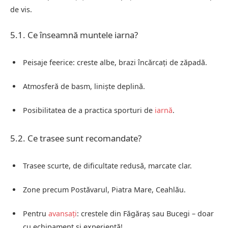
de vis.
5.1. Ce înseamnă muntele iarna?
Peisaje feerice: creste albe, brazi încărcați de zăpadă.
Atmosferă de basm, liniște deplină.
Posibilitatea de a practica sporturi de
iarnă
.
5.2. Ce trasee sunt recomandate?
Trasee scurte, de dificultate redusă, marcate clar.
Zone precum Postăvarul, Piatra Mare, Ceahlău.
Pentru
avansați
: crestele din Făgăraș sau Bucegi – doar
cu echipament și experiență!