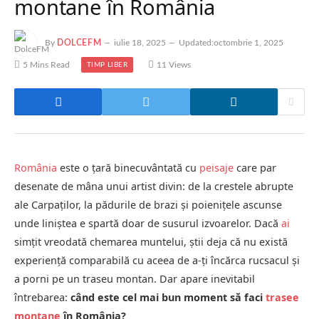
montane în România
By
DOLCEFM
iulie 18, 2025
Updated:
octombrie 1, 2025
5 Mins Read
11
Views
TIMP LIBER
România
este o țară binecuvântată cu
peisaje
care par
desenate de mâna unui artist divin: de la crestele abrupte
ale Carpaților, la pădurile de brazi și poienițele ascunse
unde liniștea e spartă doar de susurul izvoarelor. Dacă
ai
simțit vreodată chemarea muntelui, știi deja că nu există
experiență comparabilă cu aceea de a-ți încărca rucsacul și
a porni pe un traseu montan. Dar apare inevitabil
întrebarea:
când este cel mai bun moment să faci
trasee
montane
în România?