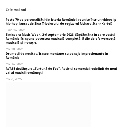
Cele mai noi
Peste 70 de personalități din istoria României, reunite într-un videoclip
hip-hop, lansat de Ziua Tricolorului de regizorul Richard Stan (Kartel)
iunie 26, 2026
Timișoara Music Week: 2-6 septembrie 2026. Săptămâna în care vestul
României își spune povestea muzicală completă, 5 zile de eferversceță
muzicală și inovație.
mai 20, 2026
Drumeții de neuitat: Trasee montane cu peisaje impresionante în
România
mai 16, 2026
RVRSE dezlănțuie „Furtună de Foc”: Rock-ul comercial redefinit de noul
val al muzicii românești
mai 6, 2026