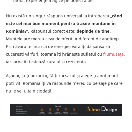
iarnă, experiențe magice pe poteci albe.
Nu există un singur răspuns universal la întrebarea „
când
este cel mai bun moment pentru trasee montane în
România
?”. Răspunsul corect este:
depinde de tine
.
Muntele are mereu ceva de oferit, indiferent de anotimp.
Primăvara te încarcă de energie, vara îți dă șansa să
cucerești vârfuri, toamna îți hrănește sufletul cu
frumusețe
,
iar iarna îți testează curajul și rezistența.
Așadar, ia-ți bocancii, fă-ți rucsacul și alege-ți anotimpul
potrivit. România îți va răspunde mereu cu peisaje pe care
nu le vei uita niciodată
.