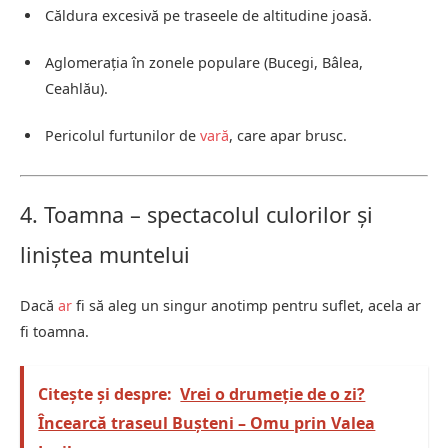
Căldura excesivă pe traseele de altitudine joasă.
Aglomerația în zonele populare (Bucegi, Bâlea,
Ceahlău).
Pericolul furtunilor de
vară
, care apar brusc.
4. Toamna – spectacolul culorilor și
liniștea muntelui
Dacă
ar
fi să aleg un singur anotimp pentru suflet, acela ar
fi toamna.
Citește și despre:
Vrei o drumeție de o zi?
Încearcă traseul Bușteni – Omu prin Valea