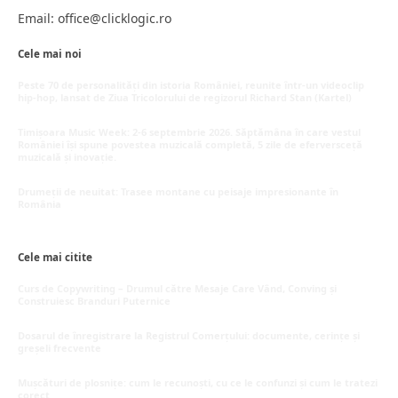
Email: office@clicklogic.ro
Cele mai noi
Peste 70 de personalități din istoria României, reunite într-un videoclip
hip-hop, lansat de Ziua Tricolorului de regizorul Richard Stan (Kartel)
iunie 26, 2026
Timișoara Music Week: 2-6 septembrie 2026. Săptămâna în care vestul
României își spune povestea muzicală completă, 5 zile de eferversceță
muzicală și inovație.
mai 20, 2026
Drumeții de neuitat: Trasee montane cu peisaje impresionante în
România
mai 16, 2026
Cele mai citite
Curs de Copywriting – Drumul către Mesaje Care Vând, Conving și
Construiesc Branduri Puternice
iulie 22, 2026
Dosarul de înregistrare la Registrul Comerțului: documente, cerințe și
greșeli frecvente
iulie 21, 2026
Mușcături de plosnițe: cum le recunoști, cu ce le confunzi și cum le tratezi
corect