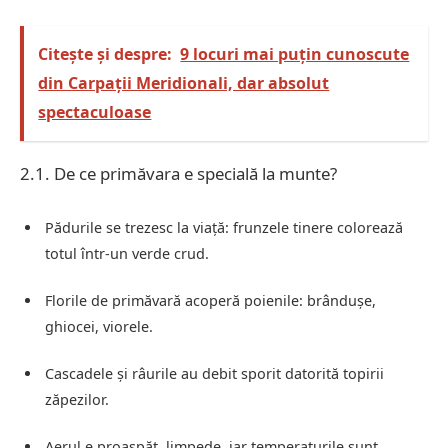
Citește și despre:
9 locuri mai puțin cunoscute
din Carpații Meridionali, dar absolut
spectaculoase
2.1. De ce primăvara e specială la munte?
Pădurile se trezesc la viață: frunzele tinere colorează
totul într-un verde crud.
Florile de primăvară acoperă poienile: brândușe,
ghiocei, viorele.
Cascadele și râurile au debit sporit datorită topirii
zăpezilor.
Aerul e proaspăt, limpede, iar temperaturile sunt