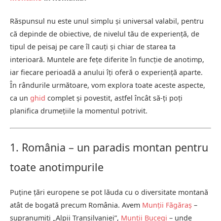
Răspunsul nu este unul simplu și universal valabil, pentru
că depinde de obiective, de nivelul tău de experiență, de
tipul de peisaj pe care îl cauți și chiar de starea ta
interioară. Muntele are fețe diferite în funcție de anotimp,
iar fiecare perioadă a anului îți oferă o experiență aparte.
În rândurile următoare, vom explora toate aceste aspecte,
ca un
ghid
complet și povestit, astfel încât să-ți poți
planifica drumețiile la momentul potrivit.
1. România – un paradis montan pentru
toate anotimpurile
Puține țări europene se pot lăuda cu o diversitate montană
atât de bogată precum România. Avem
Munții Făgăraș
–
supranumiți „Alpii Transilvaniei”,
Munții Bucegi
– unde