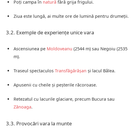
Poți campa în
natură
fără grija frigului.
Ziua este lungă, ai multe ore de lumină pentru drumeții.
3.2. Exemple de experiențe unice vara
Ascensiunea pe
Moldoveanu
(2544 m) sau Negoiu (2535
m).
Traseul spectaculos
Transfăgărășan
și lacul Bâlea.
Apusenii cu cheile și peșterile răcoroase.
Retezatul cu lacurile glaciare, precum Bucura sau
Zănoaga
.
3.3. Provocări vara la munte