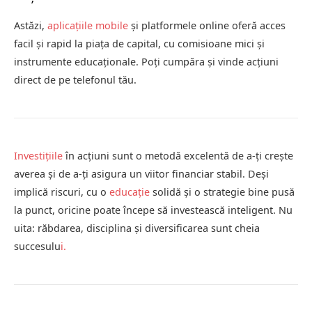
Astăzi,
aplicațiile mobile
și platformele online oferă acces
facil și rapid la piața de capital, cu comisioane mici și
instrumente educaționale. Poți cumpăra și vinde acțiuni
direct de pe telefonul tău.
Investițiile
în acțiuni sunt o metodă excelentă de a-ți crește
averea și de a-ți asigura un viitor financiar stabil. Deși
implică riscuri, cu o
educație
solidă și o strategie bine pusă
la punct, oricine poate începe să investească inteligent. Nu
uita: răbdarea, disciplina și diversificarea sunt cheia
succesulu
i.