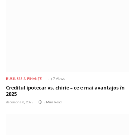
BUSINESS & FINANȚE
7
Views
Creditul ipotecar vs. chirie – ce e mai avantajos în
2025
decembrie 8, 2025
5 Mins Read