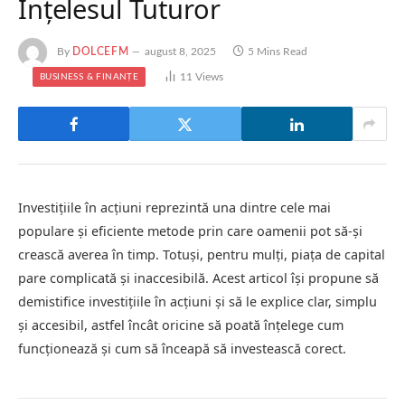
Înțelesul Tuturor
By
DOLCEFM
august 8, 2025
5 Mins Read
11
Views
BUSINESS & FINANȚE
Investițiile în acțiuni reprezintă una dintre cele mai
populare și eficiente metode prin care oamenii pot să-și
crească averea în timp. Totuși, pentru mulți, piața de capital
pare complicată și inaccesibilă. Acest articol își propune să
demistifice investițiile în acțiuni și să le explice clar, simplu
și accesibil, astfel încât oricine să poată înțelege cum
funcționează și cum să înceapă să investească corect.