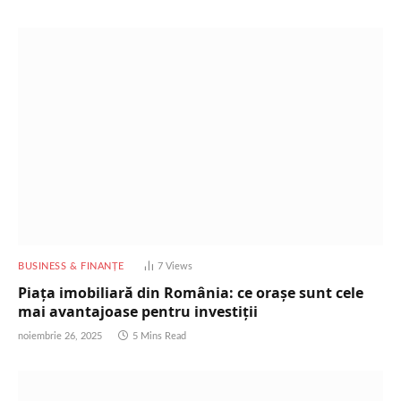
BUSINESS & FINANȚE
7
Views
Piața imobiliară din România: ce orașe sunt cele
mai avantajoase pentru investiții
noiembrie 26, 2025
5 Mins Read