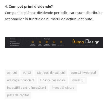
4. Cum pot primi dividende?
Companiile plătesc dividende periodic, care sunt distribuite
acționarilor în funcție de numărul de acțiuni deținute.
acțiuni
bursă
câștiguri din acțiuni
cum să investești
educație financiară
finanțe personale
investiții
investiții pentru începători
investiții sigure
piața de capital