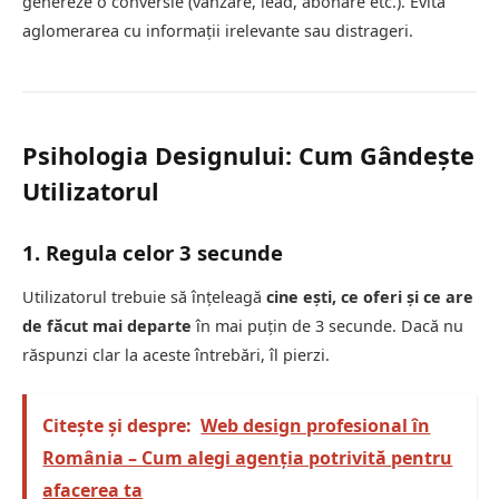
genereze o conversie (vânzare, lead, abonare etc.). Evită
aglomerarea cu informații irelevante sau distrageri.
Psihologia Designului: Cum Gândește
Utilizatorul
1. Regula celor 3 secunde
Utilizatorul trebuie să înțeleagă
cine ești, ce oferi și ce are
de făcut mai departe
în mai puțin de 3 secunde. Dacă nu
răspunzi clar la aceste întrebări, îl pierzi.
Citește și despre:
Web design profesional în
România – Cum alegi agenția potrivită pentru
afacerea ta