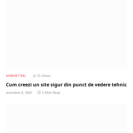
MARKETING
21
Views
Cum creezi un site sigur din punct de vedere tehnic
octombrie 8, 2025
5 Mins Read