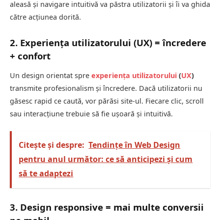
aleasă și navigare intuitivă va păstra utilizatorii și îi va ghida
către acțiunea dorită.
2. Experiența utilizatorului (UX) = încredere
+ confort
Un design orientat spre
experiența utilizatorului
(
UX
)
transmite profesionalism și încredere. Dacă utilizatorii nu
găsesc rapid ce caută, vor părăsi site-ul. Fiecare clic, scroll
sau interacțiune trebuie să fie ușoară și intuitivă.
Citește și despre:
Tendințe în Web Design
pentru anul următor: ce să anticipezi și cum
să te adaptezi
3. Design responsive = mai multe conversii