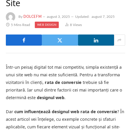
Site
By
DOLCEFM
august 3, 2025
Updated:
august 7, 2025
5 Mins Read
8
Views
WEB DESIGN
Într-un peisaj digital tot mai competitiv, simpla existență a
unui site web nu mai este suficientă. Pentru a transforma
vizitatorii în clienți,
rata de conversie
trebuie să fie
prioritară. Iar unul dintre factorii cei mai importanți care o
determină este
designul web
.
Dar
cum influențează designul web rata de conversie
? În
acest articol vei înțelege, cu exemple concrete și sfaturi
aplicabile, cum fiecare element vizual și funcțional al site-