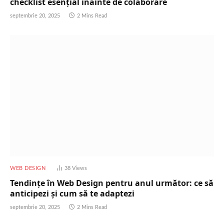
checklist esențial înainte de colaborare
septembrie 20, 2025
2 Mins Read
WEB DESIGN
38
Views
Tendințe în Web Design pentru anul următor: ce să
anticipezi și cum să te adaptezi
septembrie 20, 2025
2 Mins Read