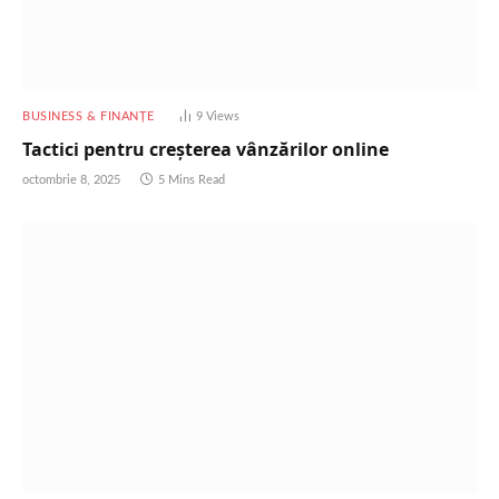
BUSINESS & FINANȚE
9
Views
Tactici pentru creșterea vânzărilor online
octombrie 8, 2025
5 Mins Read