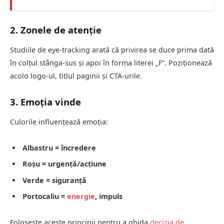
2. Zonele de atenție
Studiile de eye-tracking arată că privirea se duce prima dată
în colțul stânga-sus și apoi în forma literei „F”. Poziționează
acolo logo-ul, titlul paginii și CTA-urile.
3. Emoția vinde
Culorile influențează emoția:
Albastru = încredere
Roșu = urgență/acțiune
Verde = siguranță
Portocaliu =
energie
, impuls
Folosește aceste principii pentru a ghida
decizia de