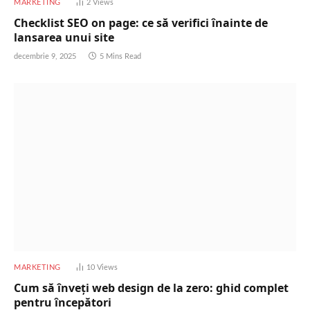
MARKETING
2
Views
Checklist SEO on page: ce să verifici înainte de
lansarea unui site
decembrie 9, 2025
5 Mins Read
MARKETING
10
Views
Cum să înveți web design de la zero: ghid complet
pentru începători