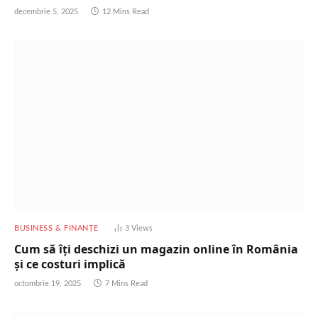
decembrie 5, 2025
12 Mins Read
BUSINESS & FINANȚE
3
Views
Cum să îți deschizi un magazin online în România
și ce costuri implică
octombrie 19, 2025
7 Mins Read