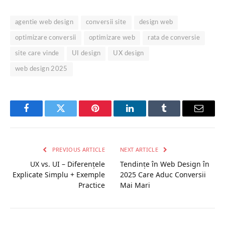
agentie web design
conversii site
design web
optimizare conversii
optimizare web
rata de conversie
site care vinde
UI design
UX design
web design 2025
Facebook
Twitter
Pinterest
LinkedIn
Tumblr
Email
PREVIOUS ARTICLE
NEXT ARTICLE
UX vs. UI – Diferențele
Tendințe în Web Design în
Explicate Simplu + Exemple
2025 Care Aduc Conversii
Practice
Mai Mari