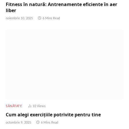
Fitness în natură: Antrenamente eficiente în aer
liber
noiembrie 10, 2025
6 Mins Read
SĂNĂTATE
10
Views
Cum alegi exercițiile potrivite pentru tine
octombrie 9, 2025
6 Mins Read