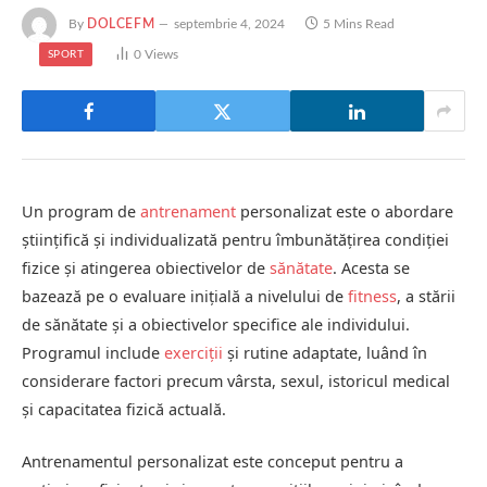
By
DOLCEFM
septembrie 4, 2024
5 Mins Read
0
Views
SPORT
Un program de
antrenament
personalizat este o abordare
științifică și individualizată pentru îmbunătățirea condiției
fizice și atingerea obiectivelor de
sănătate
. Acesta se
bazează pe o evaluare inițială a nivelului de
fitness
, a stării
de sănătate și a obiectivelor specifice ale individului.
Programul include
exerciții
și rutine adaptate, luând în
considerare factori precum vârsta, sexul, istoricul medical
și capacitatea fizică actuală.
Antrenamentul personalizat este conceput pentru a