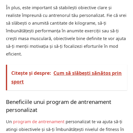
În plus, este important să stabilești obiective clare și
realiste împreună cu antrenorul tău personalizat. Fie că vrei
să slăbești o anumită cantitate de kilograme, să-ți
îmbunătățești performanța în anumite exerciții sau să-ți
crești masa musculară, obiectivele bine definite te vor ajuta
să-ți menții motivația și să-ți focalizezi eforturile în mod
eficient.
Citește și despre:
Cum să slăbești sănătos prin
sport
Beneficiile unui program de antrenament
personalizat
Un
program de antrenament
personalizat te va ajuta să-ți
atingi obiectivele și să-ți îmbunătățești nivelul de fitness în