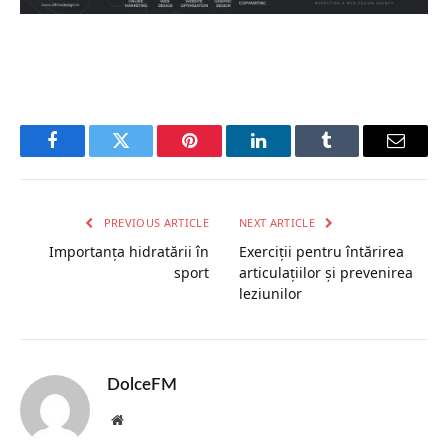
Facebook
Twitter
Pinterest
LinkedIn
Tumblr
Email
PREVIOUS ARTICLE
NEXT ARTICLE
Importanța hidratării în
Exerciții pentru întărirea
sport
articulațiilor și prevenirea
leziunilor
DolceFM
Website