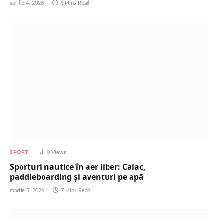
aprilie 4, 2026
6 Mins Read
SPORT
0
Views
Sporturi nautice în aer liber: Caiac,
paddleboarding și aventuri pe apă
martie 5, 2026
7 Mins Read