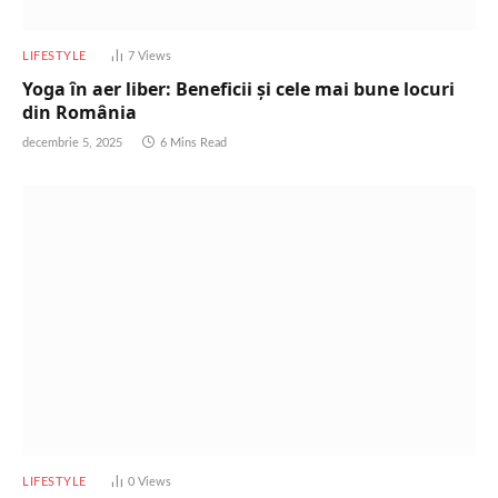
LIFESTYLE
7
Views
Yoga în aer liber: Beneficii și cele mai bune locuri
din România
decembrie 5, 2025
6 Mins Read
LIFESTYLE
0
Views