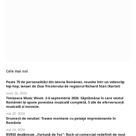
Cele mai noi
Peste 70 de personalități din istoria României, reunite într-un videoclip
hip-hop, lansat de Ziua Tricolorului de regizorul Richard Stan (Kartel)
iunie 26, 2026
Timișoara Music Week: 2-6 septembrie 2026. Săptămâna în care vestul
României își spune povestea muzicală completă, 5 zile de eferversceță
muzicală și inovație.
mai 20, 2026
Drumeții de neuitat: Trasee montane cu peisaje impresionante în
România
mai 16, 2026
RVRSE dezlănțuie „Furtună de Foc”: Rock-ul comercial redefinit de noul