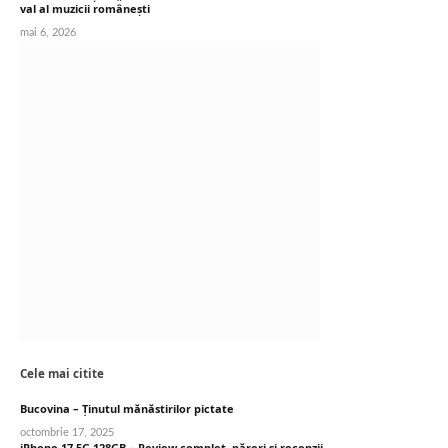
val al muzicii românești
mai 6, 2026
Cele mai citite
Bucovina – Ținutul mănăstirilor pictate
octombrie 17, 2025
iPhone 17 5G 128GB – Review complet, păreri și recenzii