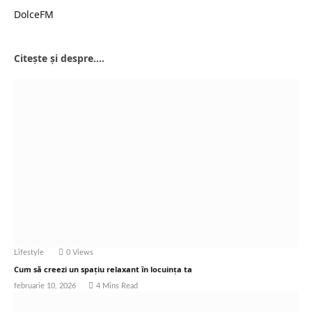
DolceFM
Website
Citește și despre....
Lifestyle
0
Views
Cum să creezi un spațiu relaxant în locuința ta
februarie 10, 2026
4 Mins Read