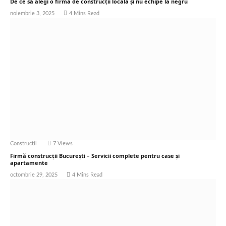
De ce să alegi o firmă de construcții locală și nu echipe la negru
noiembrie 3, 2025
4 Mins Read
Construcții
7
Views
Firmă construcții București – Servicii complete pentru case și
apartamente
octombrie 29, 2025
4 Mins Read