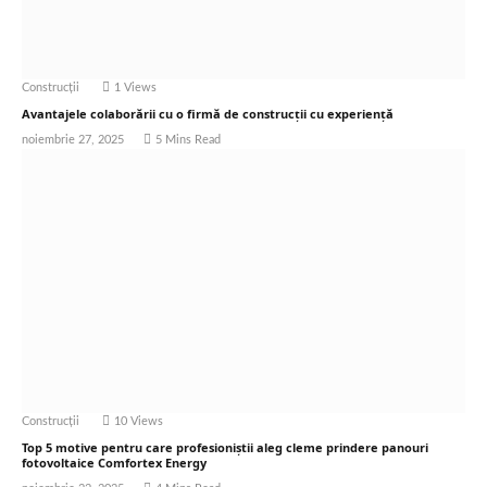
Construcții
1
Views
Avantajele colaborării cu o firmă de construcții cu experiență
noiembrie 27, 2025
5 Mins Read
Construcții
10
Views
Top 5 motive pentru care profesioniștii aleg cleme prindere panouri
fotovoltaice Comfortex Energy