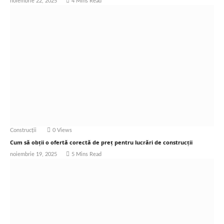
noiembrie 22, 2025
4 Mins Read
Construcții
0
Views
Cum să obții o ofertă corectă de preț pentru lucrări de construcții
noiembrie 19, 2025
5 Mins Read