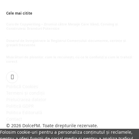
mai 16, 2026
Cele mai citite
Curs de Copywriting – Drumul către Mesaje Care Vând, Conving și
Construiesc Branduri Puternice
iulie 22, 2026
Dosarul de înregistrare la Registrul Comerțului: documente, cerințe și
greșeli frecvente
iulie 21, 2026
Mușcături de plosnițe: cum le recunoști, cu ce le confunzi și cum le tratezi
corect
iulie 15, 2026
Facebook
Politică Cookies
Termeni și condiții
Prelucrarea datelor
Politică GDPR
Politica Editorială
Contact
© 2026 DolceFM. Toate drepturile rezervate.
Folosim cookie-uri pentru a personaliza conținutul și reclamele,
pentru a oferi funcții de social media și pentru a analiza traficul