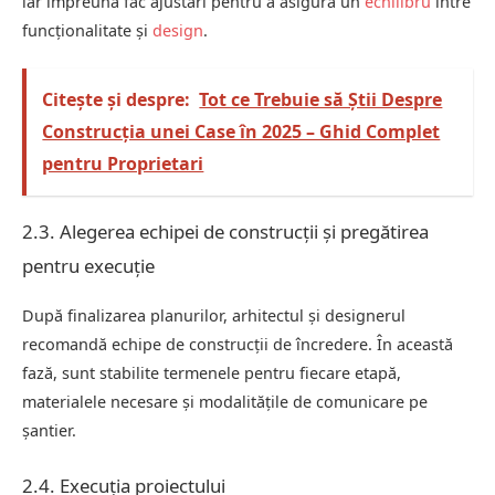
iar împreună fac ajustări pentru a asigura un
echilibru
între
funcționalitate și
design
.
Citește și despre:
Tot ce Trebuie să Știi Despre
Construcția unei Case în 2025 – Ghid Complet
pentru Proprietari
2.3. Alegerea echipei de construcții și pregătirea
pentru execuție
După finalizarea planurilor, arhitectul și designerul
recomandă echipe de construcții de încredere. În această
fază, sunt stabilite termenele pentru fiecare etapă,
materialele necesare și modalitățile de comunicare pe
șantier.
2.4. Execuția proiectului