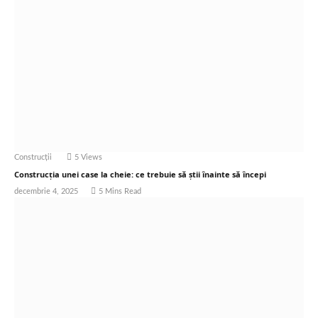
Construcții
5
Views
Construcția unei case la cheie: ce trebuie să știi înainte să începi
decembrie 4, 2025
5 Mins Read