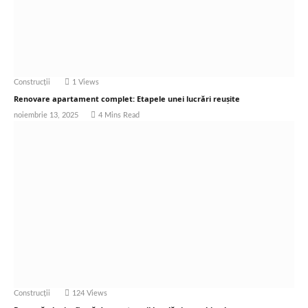
Construcții
1
Views
Renovare apartament complet: Etapele unei lucrări reușite
noiembrie 13, 2025
4 Mins Read
Construcții
124
Views