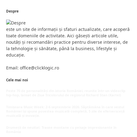
Despre
este un site de informații și sfaturi actualizate, care acoperă
toate domeniile de activitate. Aici găsești articole utile,
noutăți și recomandări practice pentru diverse interese, de
la tehnologie și sănătate, până la business, lifestyle și
educație.
Email: office@clicklogic.ro
Cele mai noi
Peste 70 de personalități din istoria României, reunite într-un videoclip
hip-hop, lansat de Ziua Tricolorului de regizorul Richard Stan (Kartel)
iunie 26, 2026
Timișoara Music Week: 2-6 septembrie 2026. Săptămâna în care vestul
României își spune povestea muzicală completă, 5 zile de eferversceță
muzicală și inovație.
mai 20, 2026
Drumeții de neuitat: Trasee montane cu peisaje impresionante în
România