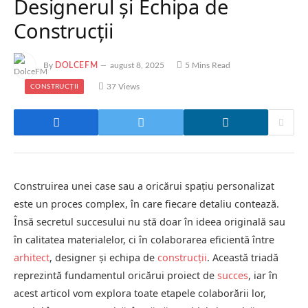
Designerul și Echipa de
Construcții
By
DOLCEFM
august 8, 2025
5 Mins Read
37
Views
CONSTRUCȚII
Construirea unei case sau a oricărui spațiu personalizat
este un proces complex, în care fiecare detaliu contează.
Însă secretul succesului nu stă doar în ideea originală sau
în calitatea materialelor, ci în colaborarea eficientă între
arhitect
, designer și echipa de
construcții
. Această triadă
reprezintă fundamentul oricărui proiect de
succes
, iar în
acest articol vom explora toate etapele colaborării lor,