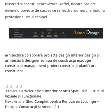
frustrări și costuri neprevăzute. Astfel, fiecare proiect
devine o poveste de succes ce reflectă viziunea clientului și
profesionalismul echipei
.
arhitectură
colaborare proiecte
design interior
design și
arhitectură
designer
echipa de construcții
execuție
construcții
management proiect construcții
planificare
construcții
Facebook
Twitter
Pinterest
LinkedIn
Tumblr
Email
Previous Article
Design Interior pentru Spații Mici – Trucuri
Vizuale și Funcționale
Next Article
Ghid Complet pentru Renovarea Locuinței –
Design, Construcții și Amenajări