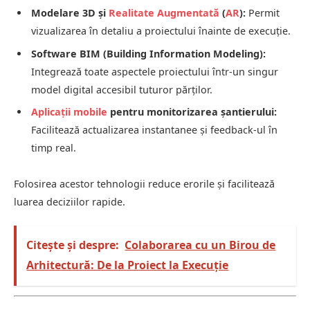
Modelare 3D și
Realitate Augmentată
(
AR
):
Permit
vizualizarea în detaliu a proiectului înainte de execuție.
Software BIM (Building Information Modeling):
Integrează toate aspectele proiectului într-un singur
model digital accesibil tuturor părților.
Aplicații mobile
pentru monitorizarea șantierului:
Facilitează actualizarea instantanee și feedback-ul în
timp real.
Folosirea acestor tehnologii reduce erorile și facilitează
luarea deciziilor rapide.
Citește și despre:
Colaborarea cu un Birou de
Arhitectură: De la Proiect la Execuție