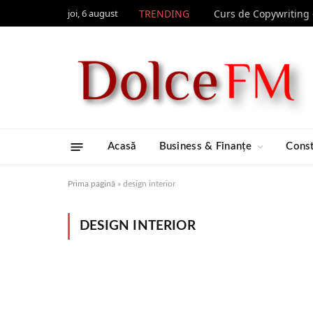
joi, 6 august
TRENDING
Acasă
Business & Finanțe
Const
Prima pagină
»
design interior
DESIGN INTERIOR