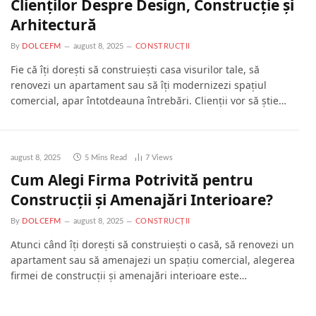
Clienților Despre Design, Construcție și
Arhitectură
By
DOLCEFM
august 8, 2025
CONSTRUCȚII
Fie că îți dorești să construiești casa visurilor tale, să
renovezi un apartament sau să îți modernizezi spațiul
comercial, apar întotdeauna întrebări. Clienții vor să știe…
august 8, 2025
5 Mins Read
7
Views
Cum Alegi Firma Potrivită pentru
Construcții și Amenajări Interioare?
By
DOLCEFM
august 8, 2025
CONSTRUCȚII
Atunci când îți dorești să construiești o casă, să renovezi un
apartament sau să amenajezi un spațiu comercial, alegerea
firmei de construcții și amenajări interioare este…