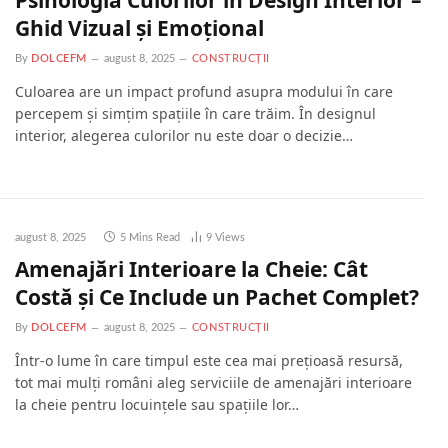
Psihologia Culorilor în Design Interior –
Ghid Vizual și Emoțional
By
DOLCEFM
august 8, 2025
CONSTRUCȚII
Culoarea are un impact profund asupra modului în care
percepem și simțim spațiile în care trăim. În designul
interior, alegerea culorilor nu este doar o decizie…
august 8, 2025
5 Mins Read
9
Views
Amenajări Interioare la Cheie: Cât
Costă și Ce Include un Pachet Complet?
By
DOLCEFM
august 8, 2025
CONSTRUCȚII
Într-o lume în care timpul este cea mai prețioasă resursă,
tot mai mulți români aleg serviciile de amenajări interioare
la cheie pentru locuințele sau spațiile lor…