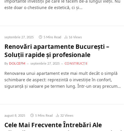
importante investiții pe care le facem de-a lungul vieții. Nu
este doar o chestiune de estetică, ci și…
septembrie 27, 2025
5 Mins Read
16
Views
Renovări apartamente București –
Soluții rapide și profesionale
By
DOLCEFM
septembrie 27, 2025
CONSTRUCȚII
Renovarea unui apartament este mai mult decât o simplă
schimbare de aspect: reprezintă o investiție în confort,
siguranță și valoare pe termen lung. Într-un oraș precum…
august 8, 2025
5 Mins Read
32
Views
Cele Mai Frecvente Întrebări Ale