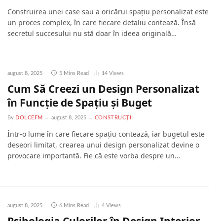
Construirea unei case sau a oricărui spațiu personalizat este
un proces complex, în care fiecare detaliu contează. Însă
secretul succesului nu stă doar în ideea originală…
august 8, 2025
5 Mins Read
14
Views
Cum Să Creezi un Design Personalizat
în Funcție de Spațiu și Buget
By
DOLCEFM
august 8, 2025
CONSTRUCȚII
Într-o lume în care fiecare spațiu contează, iar bugetul este
deseori limitat, crearea unui design personalizat devine o
provocare importantă. Fie că este vorba despre un…
august 8, 2025
6 Mins Read
4
Views