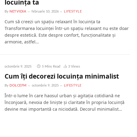
locuința ta
By
NETVIDIA
februarie 10, 2026
LIFESTYLE
Cum să creezi un spațiu relaxant în locuința ta
Transformarea locuinței într-un spațiu relaxant nu este doar
despre estetică. Este despre confort, funcționalitate și
armonie, astfel…
octombrie 9, 2025
5 Mins Read
3
Views
Cum îți decorezi locuința minimalist
By
DOLCEFM
octombrie 9, 2025
LIFESTYLE
Într-o lume în care haosul urban și agitația cotidiană ne
înconjoară, nevoia de liniște și claritate în propria locuință
devine mai importantă ca niciodată. Decorul minimalist…