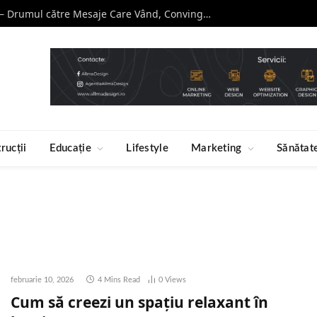
Curs de Copywriting – Drumul către Mesaje Care Vând, Conving și Construiesc Branduri Puternice
rucții
Educație
Lifestyle
Marketing
Sănătat
februarie 10, 2026
4 Mins Read
0
Views
Cum să creezi un spațiu relaxant în