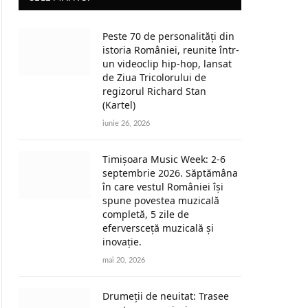
Peste 70 de personalități din
istoria României, reunite într-
un videoclip hip-hop, lansat
de Ziua Tricolorului de
regizorul Richard Stan
(Kartel)
iunie 26, 2026
Timișoara Music Week: 2-6
septembrie 2026. Săptămâna
în care vestul României își
spune povestea muzicală
completă, 5 zile de
eferversceță muzicală și
inovație.
mai 20, 2026
Drumeții de neuitat: Trasee