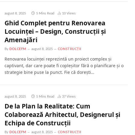
august 8, 2025
5 Mins Read
10
Views
Ghid Complet pentru Renovarea
Locuinței – Design, Construcții și
Amenajări
By
DOLCEFM
august 8, 2025
CONSTRUCȚII
Renovarea locuinței reprezintă un proiect complex și
captivant, dar care poate fi copleșitor fără o planificare și o
strategie bine puse la punct. Fie că dorești…
august 8, 2025
5 Mins Read
37
Views
De la Plan la Realitate: Cum
Colaborează Arhitectul, Designerul și
Echipa de Construcții
By
DOLCEFM
august 8, 2025
CONSTRUCȚII