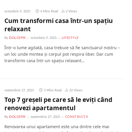
octombrie 9, 2025
4 Mins Read
2
Views
Cum transformi casa într-un spațiu
relaxant
By
DOLCEFM
octombrie 9, 2025
LIFESTYLE
Într-o lume agitată, casa trebuie să fie sanctuarul nostru –
un loc unde mintea și corpul pot respira liber. Dar cum
transformi casa într-un spațiu relaxant…
septembrie 27, 2025
5 Mins Read
22
Views
Top 7 greșeli pe care să le eviți când
renovezi apartamentul
By
DOLCEFM
septembrie 27, 2025
CONSTRUCȚII
Renovarea unui apartament este una dintre cele mai