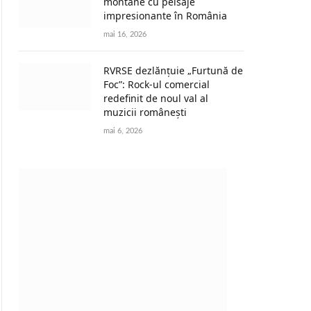
montane cu peisaje
impresionante în România
mai 16, 2026
RVRSE dezlănțuie „Furtună de
Foc”: Rock-ul comercial
redefinit de noul val al
muzicii românești
mai 6, 2026