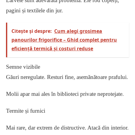
Larvele sunt adevărata problemă. Ele rod coperți,
pagini și textilele din jur.
Citește și despre:
Cum alegi grosimea
panourilor frigorifice – Ghid complet pentru
eficiență termică și costuri reduse
Semne vizibile
Găuri neregulate. Resturi fine, asemănătoare prafului.
Molii apar mai ales în biblioteci private neprotejate.
Termite și furnici
Mai rare, dar extrem de distructive. Atacă din interior.