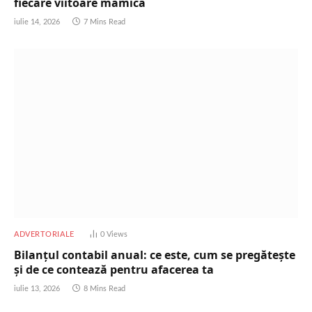
fiecare viitoare mămică
iulie 14, 2026
7 Mins Read
ADVERTORIALE
0
Views
Bilanțul contabil anual: ce este, cum se pregătește
și de ce contează pentru afacerea ta
iulie 13, 2026
8 Mins Read