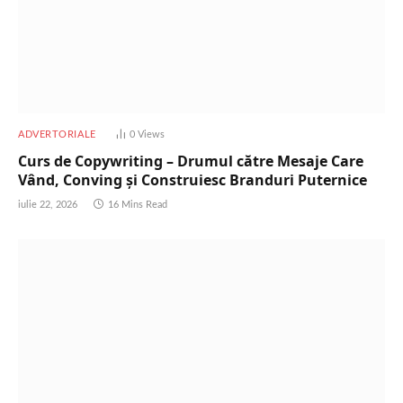
ADVERTORIALE
0
Views
Curs de Copywriting – Drumul către Mesaje Care
Vând, Conving și Construiesc Branduri Puternice
iulie 22, 2026
16 Mins Read