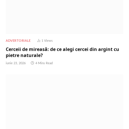
ADVERTORIALE
1
Views
Cerceii de mireasă: de ce alegi cercei din argint cu
pietre naturale?
iunie 23, 2026
4 Mins Read