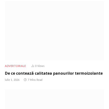
ADVERTORIALE
0
Views
De ce contează calitatea panourilor termoizolante
iulie 1, 2026
7 Mins Read