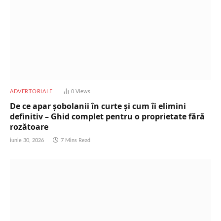
ADVERTORIALE
0
Views
De ce apar șobolanii în curte și cum îi elimini
definitiv – Ghid complet pentru o proprietate fără
rozătoare
iunie 30, 2026
7 Mins Read