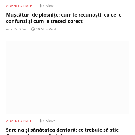
ADVERTORIALE
0
Views
Mușcături de plosnițe: cum le recunoști, cu ce le
confunzi și cum le tratezi corect
iulie 15, 2026
10 Mins Read
ADVERTORIALE
0
Views
Sarcina și sănătatea dentară: ce trebuie să știe