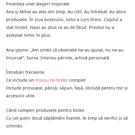
Povestea unei alegeri inspirate
Ana și Mihai au ales din timp. Au citit. Au întrebat. Au atins
produsele. În ziua botezului, totul a curs firesc. Copilul a
stat liniștit. Nașii au știut ce au de făcut. Preotul nu a
așteptat nimic în plus.
Ana spune: „Am simțit că obiectele ne-au ajutat, nu ne-au
încurcat”. Sursa. Interviu părinte, arhivă personală.
Întrebări frecvente
Ce include un
trusou de botez
complet
Include prosoape, pânză, săpun, fașă, sticluță pentru mir și
accesorii utile.
Când cumperi produsele pentru botez
Cu cel puțin două săptămâni înainte. Ai timp să verifici și să
schimbi.