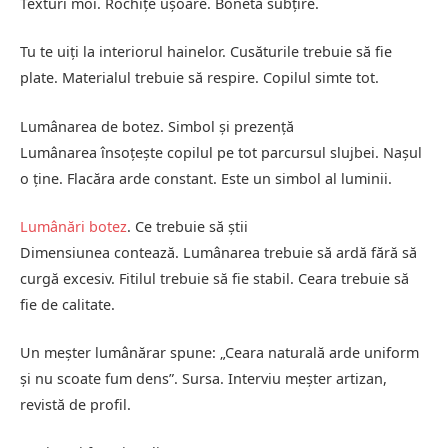
Texturi moi. Rochițe ușoare. Bonetă subțire.
Tu te uiți la interiorul hainelor. Cusăturile trebuie să fie
plate. Materialul trebuie să respire. Copilul simte tot.
Lumânarea de botez. Simbol și prezență
Lumânarea însoțește copilul pe tot parcursul slujbei. Nașul
o ține. Flacăra arde constant. Este un simbol al luminii.
Lumânări botez
. Ce trebuie să știi
Dimensiunea contează. Lumânarea trebuie să ardă fără să
curgă excesiv. Fitilul trebuie să fie stabil. Ceara trebuie să
fie de calitate.
Un meșter lumânărar spune: „Ceara naturală arde uniform
și nu scoate fum dens”. Sursa. Interviu meșter artizan,
revistă de profil.