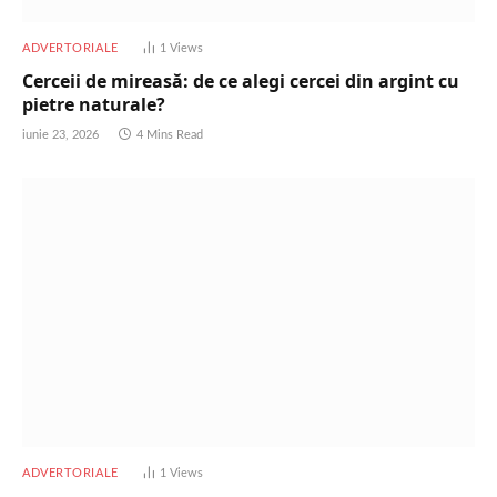
ADVERTORIALE
1
Views
Cerceii de mireasă: de ce alegi cercei din argint cu
pietre naturale?
iunie 23, 2026
4 Mins Read
ADVERTORIALE
1
Views