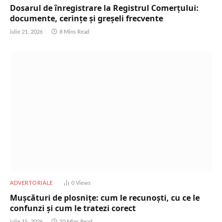
Dosarul de înregistrare la Registrul Comerțului:
documente, cerințe și greșeli frecvente
iulie 21, 2026
8 Mins Read
ADVERTORIALE
0
Views
Mușcături de plosnițe: cum le recunoști, cu ce le
confunzi și cum le tratezi corect
iulie 15, 2026
10 Mins Read