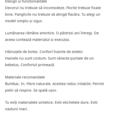
Design și funcționalitate
Decorul nu trebuie să incomodeze. Florile trebuie fixate
bine. Panglicile nu trebuie să atingă flacăra. Tu alegi un
model simplu și sigur.
Lumânarea rămâne amintire. O păstrezi ani întregi. De
aceea contează materialul și execuția.
Hăinuțele de botez. Confort înainte de estetic
Hainele nu sunt costum. Sunt obiecte purtate de un
bebeluș. Confortul primează.
Materiale recomandate
Bumbac. In. Fibre naturale. Acestea reduc iritațiile. Permit
pielii să respire. Se spală ușor.
Tu eviți materialele sintetice. Eviti etichetele dure. Eviti
nasturii mari.