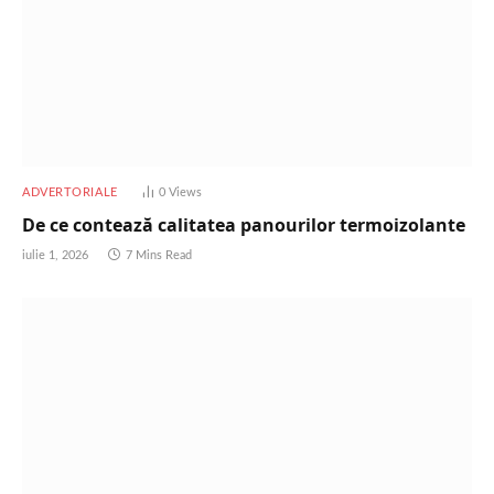
ADVERTORIALE
0
Views
De ce contează calitatea panourilor termoizolante
iulie 1, 2026
7 Mins Read