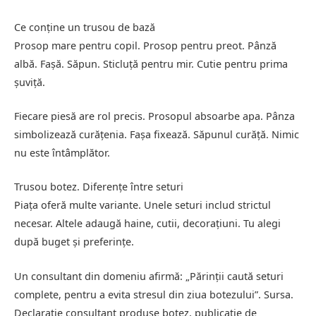
Ce conține un trusou de bază
Prosop mare pentru copil. Prosop pentru preot. Pânză
albă. Fașă. Săpun. Sticluță pentru mir. Cutie pentru prima
șuviță.
Fiecare piesă are rol precis. Prosopul absoarbe apa. Pânza
simbolizează curățenia. Fașa fixează. Săpunul curăță. Nimic
nu este întâmplător.
Trusou botez. Diferențe între seturi
Piața oferă multe variante. Unele seturi includ strictul
necesar. Altele adaugă haine, cutii, decorațiuni. Tu alegi
după buget și preferințe.
Un consultant din domeniu afirmă: „Părinții caută seturi
complete, pentru a evita stresul din ziua botezului”. Sursa.
Declarație consultant produse botez, publicație de