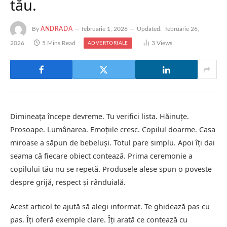
tău.
By
ANDRADA
februarie 1, 2026
Updated:
februarie 26,
2026
5 Mins Read
3
Views
ADVERTORIALE
Dimineața începe devreme. Tu verifici lista. Hăinuțe.
Prosoape. Lumânarea. Emoțiile cresc. Copilul doarme. Casa
miroase a săpun de bebeluși. Totul pare simplu. Apoi îți dai
seama că fiecare obiect contează. Prima ceremonie a
copilului tău nu se repetă. Produsele alese spun o poveste
despre grijă, respect și rânduială.
Acest articol te ajută să alegi informat. Te ghidează pas cu
pas. Îți oferă exemple clare. Îți arată ce contează cu