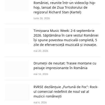
României, reunite într-un videoclip hip-
hop, lansat de Ziua Tricolorului de
regizorul Richard Stan (Kartel)
iunie 26, 2026
Timișoara Music Week: 2-6 septembrie
2026. Săptămâna în care vestul României
își spune povestea muzicală completă, 5
zile de eferversceță muzicală și inovație.
mai 20, 2026
Drumeții de neuitat: Trasee montane cu
peisaje impresionante în România
mai 16, 2026
RVRSE dezlănțuie „Furtună de Foc”: Rock-
ul comercial redefinit de noul val al
muzicii românești
mai 6, 2026