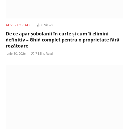
ADVERTORIALE
0
Views
De ce apar șobolanii în curte și cum îi elimini
definitiv – Ghid complet pentru o proprietate fără
rozătoare
iunie 30, 2026
7 Mins Read