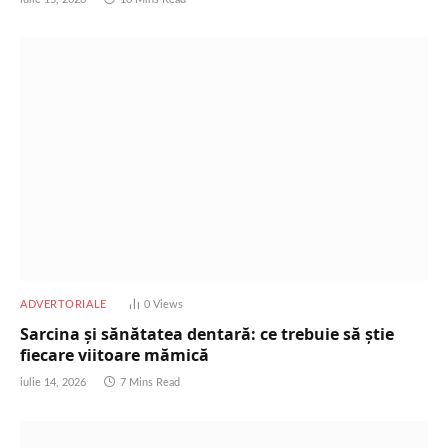
ADVERTORIALE
0
Views
Sarcina și sănătatea dentară: ce trebuie să știe
fiecare viitoare mămică
iulie 14, 2026
7 Mins Read