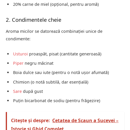
20% carne de miel (opțional, pentru aromă)
2. Condimentele cheie
Aroma micilor se datorează combinației unice de
condimente:
Usturoi
proaspăt, pisat (cantitate generoasă)
Piper
negru măcinat
Boia dulce sau iute (pentru o notă ușor afumată)
Chimion (o notă subtilă, dar esențială)
Sare
după gust
Puțin bicarbonat de sodiu (pentru frăgezire)
Citește și despre:
Cetatea de Scaun a Sucevei –
Istorie și Ghid Complet