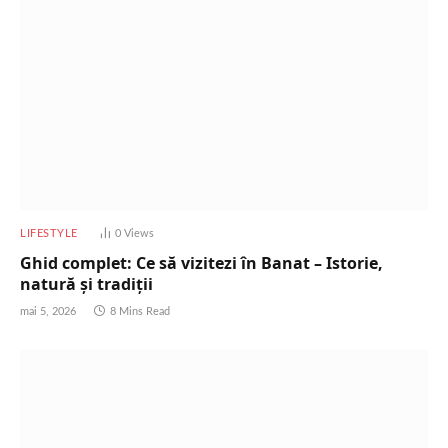
LIFESTYLE
0
Views
Ghid complet: Ce să vizitezi în Banat – Istorie,
natură și tradiții
mai 5, 2026
8 Mins Read