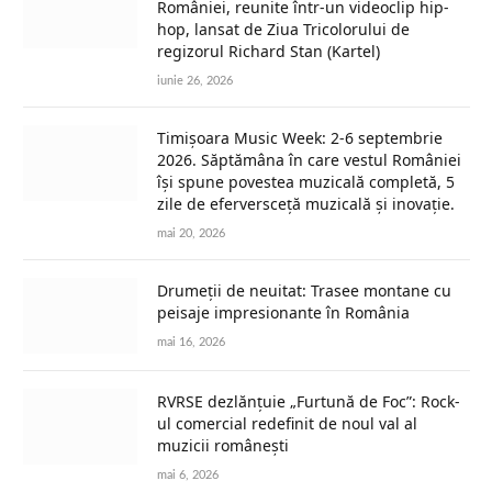
României, reunite într-un videoclip hip-
hop, lansat de Ziua Tricolorului de
regizorul Richard Stan (Kartel)
iunie 26, 2026
Timișoara Music Week: 2-6 septembrie
2026. Săptămâna în care vestul României
își spune povestea muzicală completă, 5
zile de eferversceță muzicală și inovație.
mai 20, 2026
Drumeții de neuitat: Trasee montane cu
peisaje impresionante în România
mai 16, 2026
RVRSE dezlănțuie „Furtună de Foc”: Rock-
ul comercial redefinit de noul val al
muzicii românești
mai 6, 2026