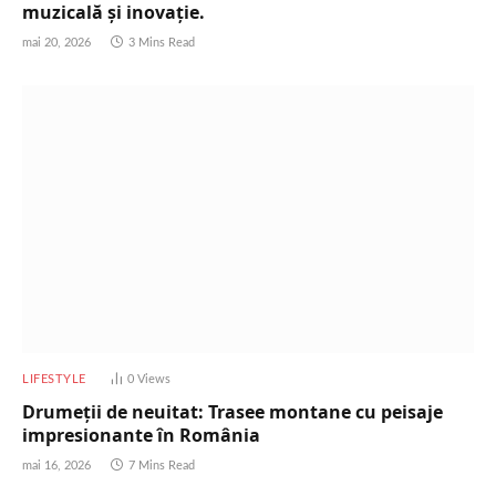
muzicală și inovație.
mai 20, 2026
3 Mins Read
LIFESTYLE
0
Views
Drumeții de neuitat: Trasee montane cu peisaje
impresionante în România
mai 16, 2026
7 Mins Read