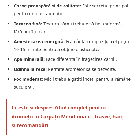
Carne proaspătă și de calitate:
Este secretul principal
pentru un gust autentic.
Tocarea fină:
Textura cărnii trebuie să fie uniformă,
fără bucăți mari.
Amestecarea energică:
Frământă compoziția cel puțin
10-15 minute pentru a obține elasticitate.
Apa minerală:
Face diferența în frăgezirea cărnii.
Odihna la rece:
Permite aromelor să se dezvolte.
Foc moderat:
Micii trebuie gătiți încet, pentru a rămâne
suculenți.
Citește și despre:
Ghid complet pentru
drumeții în Carpații Meridionali – Trasee, hărți
și recomandări