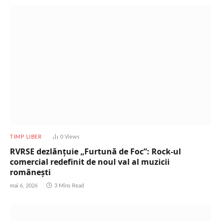
TIMP LIBER
0
Views
RVRSE dezlănțuie „Furtună de Foc”: Rock-ul
comercial redefinit de noul val al muzicii
românești
mai 6, 2026
3 Mins Read