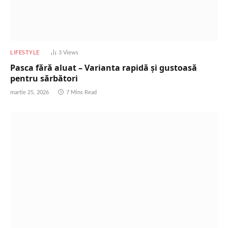
LIFESTYLE
3
Views
Pasca fără aluat – Varianta rapidă și gustoasă
pentru sărbători
martie 25, 2026
7 Mins Read