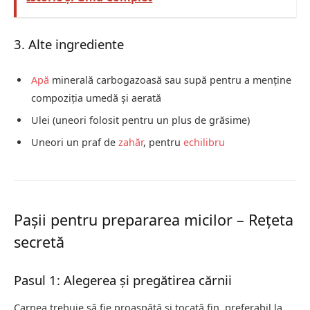
3. Alte ingrediente
Apă
minerală carbogazoasă sau supă pentru a menține
compoziția umedă și aerată
Ulei (uneori folosit pentru un plus de grăsime)
Uneori un praf de
zahăr
, pentru
echilibru
Pașii pentru prepararea micilor – Rețeta
secretă
Pasul 1: Alegerea și pregătirea cărnii
Carnea trebuie să fie proaspătă și tocată fin, preferabil la