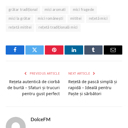
grătar tradițional
mici aromati
mici fragede
mici la grătar
mici românești
mititei
rețetă mici
rețetă mititei
rețetă tradițională mici
Facebook
Twitter
Pinterest
LinkedIn
Tumblr
Email
PREVIOUS ARTICLE
NEXT ARTICLE
Rețeta autentică de ciorbă
Rețetă de pască simplă și
de burtă – Sfaturi și trucuri
rapidă – Ideală pentru
pentru gust perfect
Paște și sărbători
DolceFM