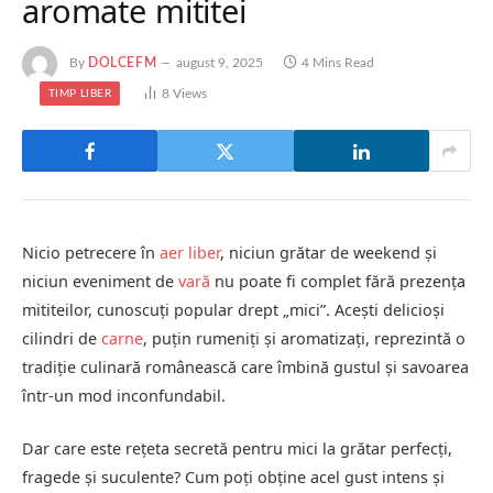
aromate mititei
By
DOLCEFM
august 9, 2025
4 Mins Read
8
Views
TIMP LIBER
Nicio petrecere în
aer liber
, niciun grătar de weekend și
niciun eveniment de
vară
nu poate fi complet fără prezența
mititeilor, cunoscuți popular drept „mici”. Acești delicioși
cilindri de
carne
, puțin rumeniți și aromatizați, reprezintă o
tradiție culinară românească care îmbină gustul și savoarea
într-un mod inconfundabil.
Dar care este rețeta secretă pentru mici la grătar perfecți,
fragede și suculente? Cum poți obține acel gust intens și