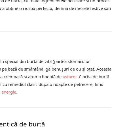
orbă de burtă, cu toate ingredientele necesare și un proces
ntru a obține o ciorbă perfectă, demnă de mesele festive sau
 în special din burtă de vită (partea stomacului
s pe bază de smântână, gălbenușuri de ou și oțet. Aceasta
tura cremoasă și aroma bogată de
usturoi
. Ciorba de burtă
i cu remediul clasic după o noapte de petrecere, fiind
a
energie
.
entică de burtă