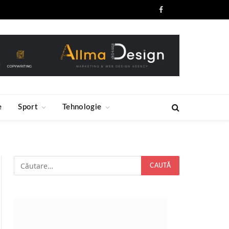
Facebook
RSS
ozătoare
colorului de regizorul Richard Stan (Kartel)
e
Sport
Tehnologie