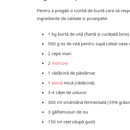
Pentru a pregăti o ciorbă de burtă care să resp
ingrediente de calitate și proaspete:
1 kg burtă de vită (fiartă și curățată bine)
500 g os de vită pentru supă (ideal oas
2 cepe mari
2
morcovi
1 rădăcină de păstârnac
1
țelină
mică (rădăcină)
3-4 căței de usturoi
300 ml smântână fermentată (35% grăsi
3 gălbenușuri de ou
150 ml oțet (după gust)