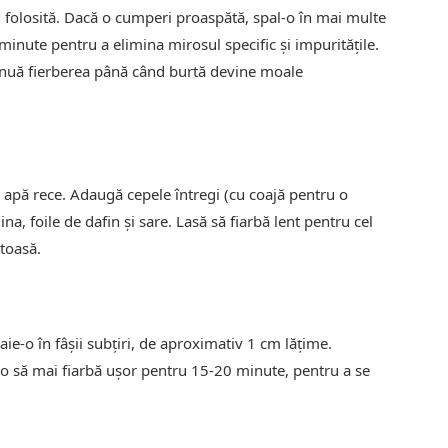
fi folosită. Dacă o cumperi proaspătă, spal-o în mai multe
inute pentru a elimina mirosul specific și impuritățile.
inuă fierberea până când burtă devine moale
cu apă rece. Adaugă cepele întregi (cu coajă pentru o
na, foile de dafin și sare. Lasă să fiarbă lent pentru cel
stoasă.
aie-o în fâșii subțiri, de aproximativ 1 cm lățime.
s-o să mai fiarbă ușor pentru 15-20 minute, pentru a se