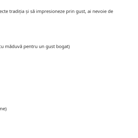
ecte tradiția și să impresioneze prin gust, ai nevoie de
e cu măduvă pentru un gust bogat)
me)