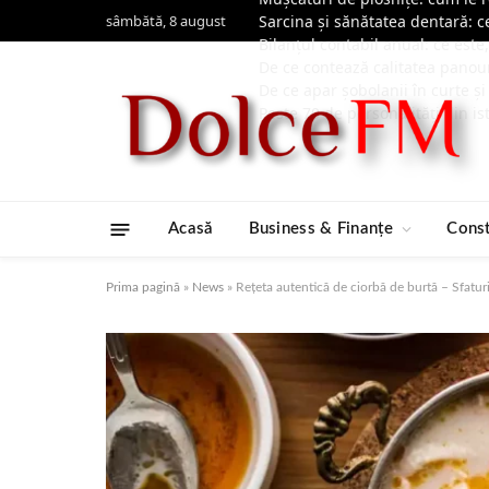
sâmbătă, 8 august
Sarcina și sănătatea dentară: c
Bilanțul contabil anual: ce est
De ce contează calitatea panou
De ce apar șobolanii în curte și
Peste 70 de personalități din is
Acasă
Business & Finanțe
Const
Prima pagină
»
News
»
Rețeta autentică de ciorbă de burtă – Sfaturi