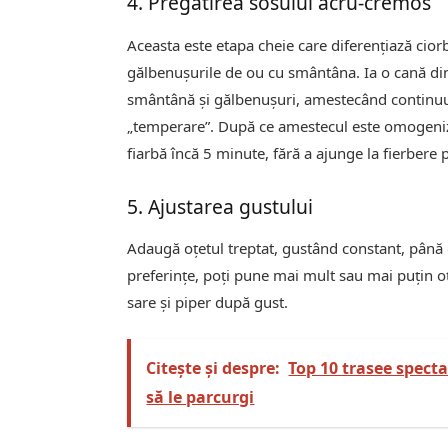
4. Pregătirea sosului acru-cremos
Aceasta este etapa cheie care diferențiază cior
gălbenușurile de ou cu smântâna. Ia o cană din
smântână și gălbenușuri, amestecând continuu
„temperare”. După ce amestecul este omogenizat
fiarbă încă 5 minute, fără a ajunge la fierbere p
5. Ajustarea gustului
Adaugă oțetul treptat, gustând constant, până ob
preferințe, poți pune mai mult sau mai puțin oțe
sare și piper după gust.
Citește și despre:
Top 10 trasee specta
să le parcurgi