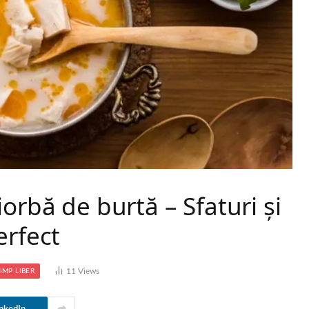
orbă de burtă – Sfaturi și
erfect
11
Views
IMP LIBER