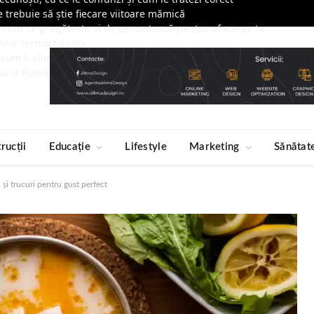
e trebuie să știe fiecare viitoare mămică
e, cum se pregătește și de ce contează pentru afacerea ta
rilor termoizolante
 cum îi elimini definitiv – Ghid complet pentru o proprietate fără r
toria României, reunite într-un videoclip hip-hop, lansat de Ziua Tri
rucții
Educație
Lifestyle
Marketing
Sănătat
 și trucuri pentru gust perfect