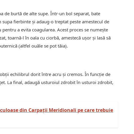
ba de burtă de alte supe. Într-un bol separat, bate
 supa fierbinte și adaug-o treptat peste amestecul de
 pentru a evita coagularea. Acest proces se numește
, toarnă-l în oala cu ciorbă, amestecă ușor și lasă să
uternică (altfel ouăle se pot tăia).
ții echilibrul dorit între acru și cremos. În funcție de
t. La final, adaugă usturoiul zdrobit în usturoi zdrobit,
culoase din Carpații Meridionali pe care trebuie