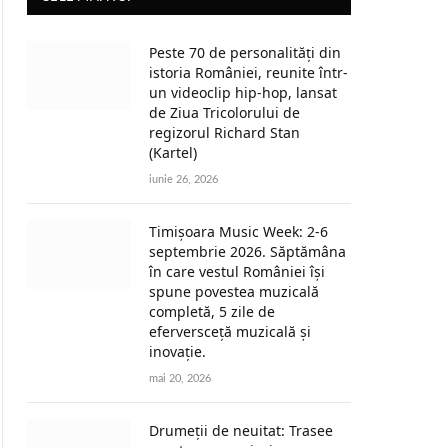
Peste 70 de personalități din
istoria României, reunite într-
un videoclip hip-hop, lansat
de Ziua Tricolorului de
regizorul Richard Stan
(Kartel)
iunie 26, 2026
Timișoara Music Week: 2-6
septembrie 2026. Săptămâna
în care vestul României își
spune povestea muzicală
completă, 5 zile de
eferversceță muzicală și
inovație.
mai 20, 2026
Drumeții de neuitat: Trasee