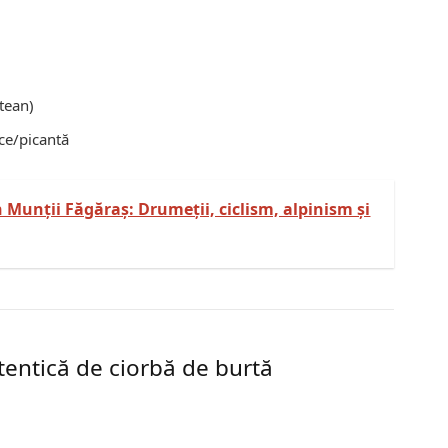
tean)
lce/picantă
n Munții Făgăraș: Drumeții, ciclism, alpinism și
utentică de ciorbă de burtă