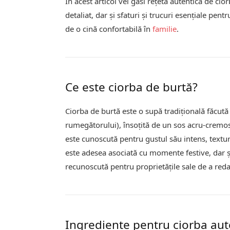
În acest articol vei găsi rețeta autentică de ci
detaliat, dar și sfaturi și trucuri esențiale pe
de o cină confortabilă în
familie
.
Ce este ciorba de burtă?
Ciorba de burtă este o supă tradițională făcută
rumegătorului), însoțită de un sos acru-cremo
este cunoscută pentru gustul său intens, tex
este adesea asociată cu momente festive, dar ș
recunoscută pentru proprietățile sale de a red
Ingrediente pentru ciorba aut