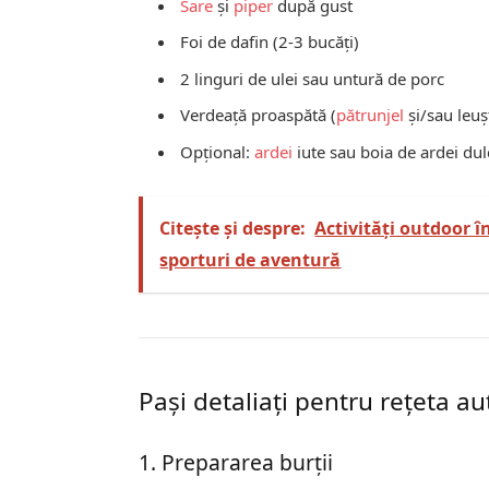
Sare
și
piper
după gust
Foi de dafin (2-3 bucăți)
2 linguri de ulei sau untură de porc
Verdeață proaspătă (
pătrunjel
și/sau leuș
Opțional:
ardei
iute sau boia de ardei du
Citește și despre:
Activități outdoor î
sporturi de aventură
Pași detaliați pentru rețeta a
1. Prepararea burții