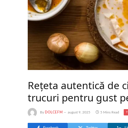
Rețeta autentică de ci
trucuri pentru gust p
By
DOLCEFM
august 9, 2025
5 Mins Read
T