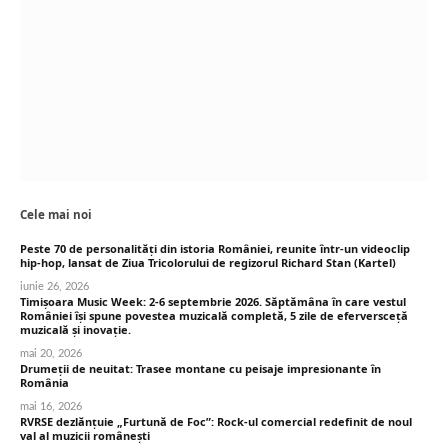
Cele mai noi
Peste 70 de personalități din istoria României, reunite într-un videoclip
hip-hop, lansat de Ziua Tricolorului de regizorul Richard Stan (Kartel)
iunie 26, 2026
Timișoara Music Week: 2-6 septembrie 2026. Săptămâna în care vestul
României își spune povestea muzicală completă, 5 zile de eferversceță
muzicală și inovație.
mai 20, 2026
Drumeții de neuitat: Trasee montane cu peisaje impresionante în
România
mai 16, 2026
RVRSE dezlănțuie „Furtună de Foc”: Rock-ul comercial redefinit de noul
val al muzicii românești