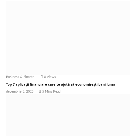
Business & Finanțe
0
Views
Top 7 aplicații financiare care te ajută să economisești bani lunar
decembrie 3, 2025
5 Mins Read