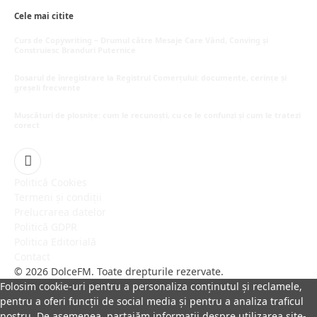
Cele mai citite
Curs de Copywriting – Drumul către Mesaje Care Vând, Conving și
Construiesc Branduri Puternice
iulie 22, 2026
Dosarul de înregistrare la Registrul Comerțului: documente, cerințe și
greșeli frecvente
iulie 21, 2026
Mușcături de plosnițe: cum le recunoști, cu ce le confunzi și cum le tratezi
corect
iulie 15, 2026
Facebook
Politică Cookies
Termeni și condiții
Prelucrarea datelor
Politică GDPR
Politica Editorială
Contact
© 2026 DolceFM. Toate drepturile rezervate.
Folosim cookie-uri pentru a personaliza conținutul și reclamele,
pentru a oferi funcții de social media și pentru a analiza traficul
nostru. De asemenea, partajăm informații despre utilizarea site-