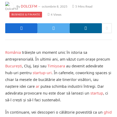
By
DOLCEFM
octombrie 8, 2025
5 Mins Read
4
Views
BUSINESS & FINANȚE
România
trăiește un moment unic în istoria sa
antreprenorială. În ultimii ani, am văzut cum orașe precum
București
, Cluj, Iași sau
Timișoara
au devenit adevărate
hub-uri pentru
startup-uri
. În cafenele, coworking spaces și
chiar la mesele de bucătărie ale tinerilor visători, iau
naștere idei care
ar
putea schimba industrii întregi. Dar
adevărata provocare nu este doar să lansezi un
startup
, ci
să-l crești și să-l faci sustenabil.
În continuare, vei descoperi o călătorie povestită ca un
ghid