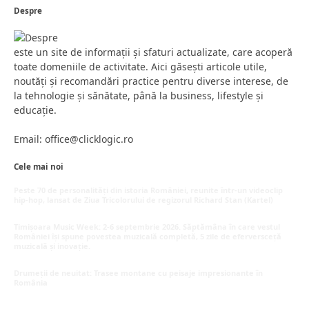
Despre
este un site de informații și sfaturi actualizate, care acoperă
toate domeniile de activitate. Aici găsești articole utile,
noutăți și recomandări practice pentru diverse interese, de
la tehnologie și sănătate, până la business, lifestyle și
educație.
Email: office@clicklogic.ro
Cele mai noi
Peste 70 de personalități din istoria României, reunite într-un videoclip
hip-hop, lansat de Ziua Tricolorului de regizorul Richard Stan (Kartel)
iunie 26, 2026
Timișoara Music Week: 2-6 septembrie 2026. Săptămâna în care vestul
României își spune povestea muzicală completă, 5 zile de eferversceță
muzicală și inovație.
mai 20, 2026
Drumeții de neuitat: Trasee montane cu peisaje impresionante în
România
mai 16, 2026