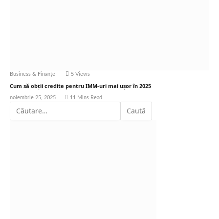
Business & Finanțe
5
Views
Cum să obții credite pentru IMM-uri mai ușor în 2025
noiembrie 25, 2025
11 Mins Read