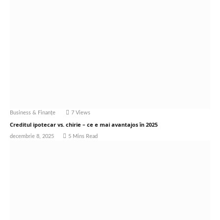
Business & Finanțe
7
Views
Creditul ipotecar vs. chirie – ce e mai avantajos în 2025
decembrie 8, 2025
5 Mins Read