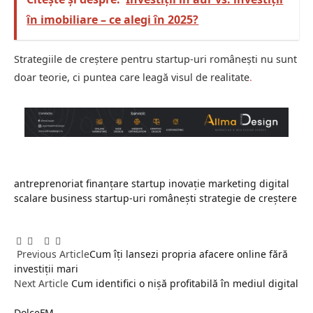
în imobiliare – ce alegi în 2025?
Strategiile de creștere pentru startup-uri românești nu sunt
doar teorie, ci puntea care leagă visul de realitate
.
antreprenoriat
finanțare startup
inovație
marketing digital
scalare business
startup-uri românești
strategie de creștere
Facebook
Twitter
Pinterest
LinkedIn
Tumblr
Email
Previous Article
Cum îți lansezi propria afacere online fără
investiții mari
Next Article
Cum identifici o nișă profitabilă în mediul digital
DolceFM