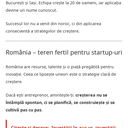
București și Iași. Echipa crește la 20 de oameni, iar aplicația
devine un nume cunoscut.
Succesul lor nu a venit din noroc, ci din aplicarea
consecventă a strategiilor de creștere.
România – teren fertil pentru startup-uri
România are resurse, talente și o piață pregătită pentru
inovație. Ceea ce lipsește uneori este o strategie clară de
creștere.
Dacă ești antreprenor, amintește-ți:
creșterea nu se
întâmplă spontan, ci se planifică, se construiește și se
cultivă pas cu pas
.
Citește și despre:
Investiții în aur vs. investiții