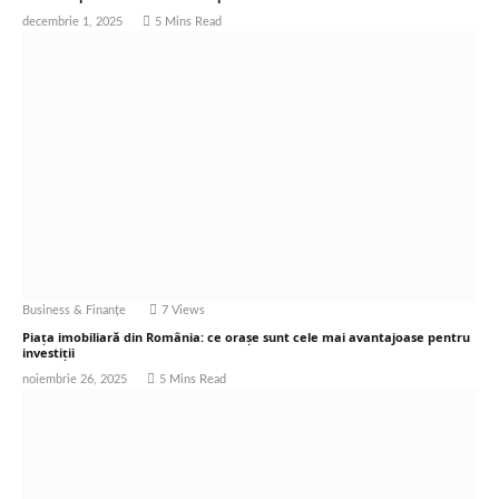
decembrie 1, 2025
5 Mins Read
Business & Finanțe
7
Views
Piața imobiliară din România: ce orașe sunt cele mai avantajoase pentru
investiții
noiembrie 26, 2025
5 Mins Read