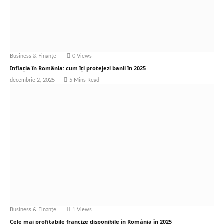
Business & Finanțe
0
Views
Inflația în România: cum îți protejezi banii în 2025
decembrie 2, 2025
5 Mins Read
Business & Finanțe
1
Views
Cele mai profitabile francize disponibile în România în 2025