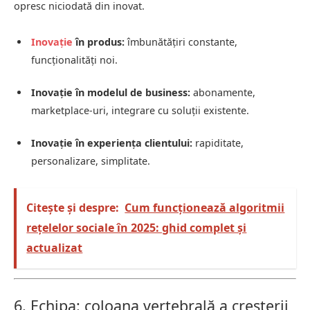
opresc niciodată din inovat.
Inovație
în produs:
îmbunătățiri constante,
funcționalități noi.
Inovație în modelul de business:
abonamente,
marketplace-uri, integrare cu soluții existente.
Inovație în experiența clientului:
rapiditate,
personalizare, simplitate.
Citește și despre:
Cum funcționează algoritmii
rețelelor sociale în 2025: ghid complet și
actualizat
6. Echipa: coloana vertebrală a creșterii