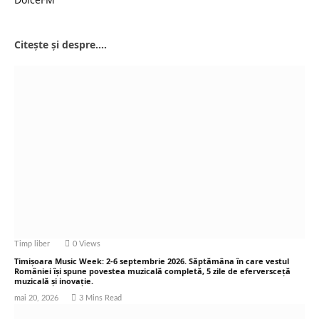
Website
Citește și despre....
Timp liber
0
Views
Timișoara Music Week: 2-6 septembrie 2026. Săptămâna în care vestul
României își spune povestea muzicală completă, 5 zile de eferversceță
muzicală și inovație.
mai 20, 2026
3 Mins Read