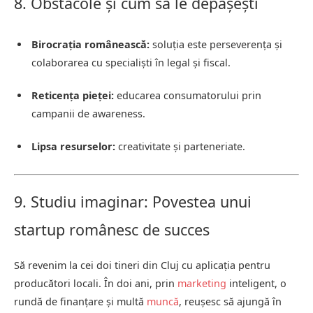
8. Obstacole și cum să le depășești
Birocrația românească:
soluția este perseverența și
colaborarea cu specialiști în legal și fiscal.
Reticența pieței:
educarea consumatorului prin
campanii de awareness.
Lipsa resurselor:
creativitate și parteneriate.
9. Studiu imaginar: Povestea unui
startup românesc de succes
Să revenim la cei doi tineri din Cluj cu aplicația pentru
producători locali. În doi ani, prin
marketing
inteligent, o
rundă de finanțare și multă
muncă
, reușesc să ajungă în